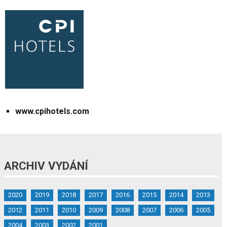
www.cpihotels.com
ARCHIV VYDÁNÍ
2020
2019
2018
2017
2016
2015
2014
2013
2012
2011
2010
2009
2008
2007
2006
2005
2004
2003
2002
2001