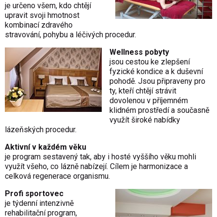
je určeno všem, kdo chtějí
upravit svoji hmotnost
kombinací zdravého
stravování, pohybu a léčivých procedur.
Wellness pobyty
jsou cestou ke zlepšení
fyzické kondice a k duševní
pohodě. Jsou připraveny pro
ty, kteří chtějí strávit
dovolenou v příjemném
klidném prostředí a současně
využít široké nabídky
lázeňských procedur.
Aktivní v každém věku
je program sestavený tak, aby i hosté vyššího věku mohli
využít všeho, co lázně nabízejí. Cílem je harmonizace a
celková regenerace organismu.
Profi sportovec
je týdenní intenzivně
rehabilitační program,