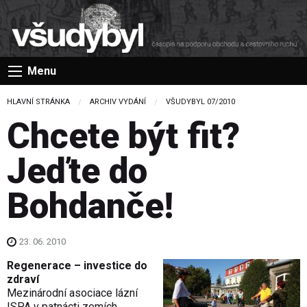
Menu
HLAVNÍ STRÁNKA
ARCHIV VYDÁNÍ
VŠUDYBYL 07/2010
Chcete být fit?
Jeďte do
Bohdanče!
23. 06. 2010
Regenerace – investice do
zdraví
Mezinárodní asociace lázní
ISPA v patnácti zemích