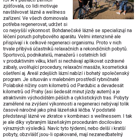
zjišťovala, co lidi motivuje
navštěvovat lázně a wellness
zařízení. Ve všech dominovala
potřeba regenerovat, udržet si
co nejvyšší výkonnost. Bohdanečské lázně se specializují na
léčení poruch pohybového aparátu. Velmi intenzivně ale
přispívají i k celkové regeneraci organismu. Proto v nich
trvale přibývá účastníků relaxačních a rekondičních pobytů.
Sportovců, podnikatelů, manažerů i ostatních lidí
v produktivním věku, kteří si nechávají aplikovat ozdravné
zábaly, uvolňující procedury, relaxační masáže, kosmetická
ošetření aj. Areál zdejších lázní nabízí i bohatý společenský
program. Je situován v malebném prostředí rybničnaté
Polabské nížiny osm kilometrů od Pardubic a devadesát
kilometrů od Prahy (asi šedesát minut jízdy autem) a je
atraktivním východištěm pěších a cyklistických tras. Pobyty
zaměřené na zvýšení výkonnosti a regeneraci nebývají tolik
časově náročné jako plná lázeňská léčba. V podstatě
představují lázně ve zkratce v kombinaci s wellnessem. I tak
je ale díky vybraným lázeňským procedurám docilováno
výrazných výsledků. Navíc tyto týdenní, nebo delší i kratší
pobyty, obzvlášť jsou-li opakované, mají nezanedbatelný