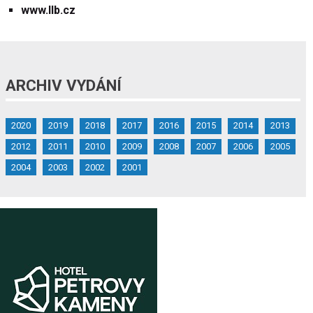
www.llb.cz
ARCHIV VYDÁNÍ
2020
2019
2018
2017
2016
2015
2014
2013
2012
2011
2010
2009
2008
2007
2006
2005
2004
2003
2002
2001