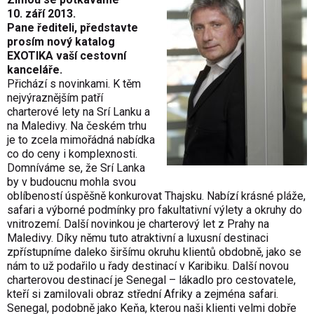
10. září 2013.
Pane řediteli, představte
prosím nový katalog
EXOTIKA vaší cestovní
kanceláře.
Přichází s novinkami. K těm
nejvýraznějším patří
charterové lety na Srí Lanku a
na Maledivy. Na českém trhu
je to zcela mimořádná nabídka
co do ceny i komplexnosti.
Domníváme se, že Srí Lanka
by v budoucnu mohla svou
oblíbeností úspěšně konkurovat Thajsku. Nabízí krásné pláže,
safari a výborné podmínky pro fakultativní výlety a okruhy do
vnitrozemí. Další novinkou je charterový let z Prahy na
Maledivy. Díky němu tuto atraktivní a luxusní destinaci
zpřístupníme daleko širšímu okruhu klientů obdobně, jako se
nám to už podařilo u řady destinací v Karibiku. Další novou
charterovou destinací je Senegal – lákadlo pro cestovatele,
kteří si zamilovali obraz střední Afriky a zejména safari.
Senegal, podobně jako Keňa, kterou naši klienti velmi dobře