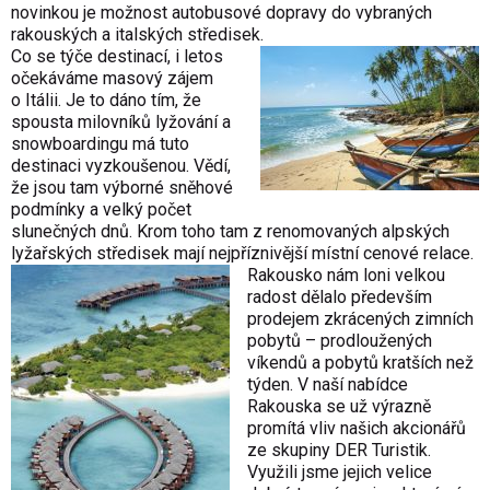
novinkou je možnost autobusové dopravy do vybraných
rakouských a italských středisek.
Co se týče destinací, i letos
očekáváme masový zájem
o Itálii. Je to dáno tím, že
spousta milovníků lyžování a
snowboardingu má tuto
destinaci vyzkoušenou. Vědí,
že jsou tam výborné sněhové
podmínky a velký počet
slunečných dnů. Krom toho tam z renomovaných alpských
lyžařských středisek mají nejpříznivější místní cenové relace.
Rakousko nám loni velkou
radost dělalo především
prodejem zkrácených zimních
pobytů – prodloužených
víkendů a pobytů kratších než
týden. V naší nabídce
Rakouska se už výrazně
promítá vliv našich akcionářů
ze skupiny DER Turistik.
Využili jsme jejich velice