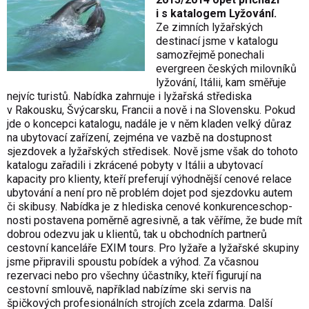
i s katalogem Lyžování.
Ze zimních lyžařských
destinací jsme v katalogu
samozřejmě ponechali
evergreen českých milovníků
lyžování, Itálii, kam směřuje
nejvíc turistů. Nabídka zahrnuje i lyžařská střediska
v Rakousku, Švýcarsku, Francii a nově i na Slovensku. Pokud
jde o koncepci katalogu, nadále je v něm kladen velký důraz
na ubytovací zařízení, zejména ve vazbě na dostupnost
sjezdovek a lyžařských středisek. Nově jsme však do tohoto
katalogu zařadili i zkrácené pobyty v Itálii a ubytovací
kapacity pro klienty, kteří preferují výhodnější cenové relace
ubytování a není pro ně problém dojet pod sjezdovku autem
či skibusy. Nabídka je z hlediska cenové konkurenceschop­
nosti postavena poměrně agresivně, a tak věříme, že bude mít
dobrou odezvu jak u klientů, tak u obchodních partnerů
cestovní kanceláře EXIM tours. Pro lyžaře a lyžařské skupiny
jsme připravili spoustu pobídek a výhod. Za včasnou
rezervaci nebo pro všechny účastníky, kteří figurují na
cestovní smlouvě, například nabízíme ski servis na
špičkových profesionálních strojích zcela zdarma. Další