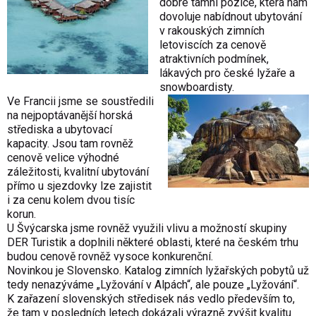
dobré tamní pozice, která nám
dovoluje nabídnout ubytování
v rakouských zimních
letoviscích za cenově
atraktivních podmínek,
lákavých pro české lyžaře a
snowboardisty.
Ve Francii jsme se soustředili
na nejpoptávanější horská
střediska a ubytovací
kapacity. Jsou tam rovněž
cenově velice výhodné
záležitosti, kvalitní ubytování
přímo u sjezdovky lze zajistit
i za cenu kolem dvou tisíc
korun.
U Švýcarska jsme rovněž využili vlivu a možností skupiny
DER Turistik a doplnili některé oblasti, které na českém trhu
budou cenově rovněž vysoce konkurenční.
Novinkou je Slovensko. Katalog zimních lyžařských pobytů už
tedy nenazýváme „Lyžování v Alpách“, ale pouze „Lyžování“.
K zařazení slovenských středisek nás vedlo především to,
že tam v posledních letech dokázali výrazně zvýšit kvalitu