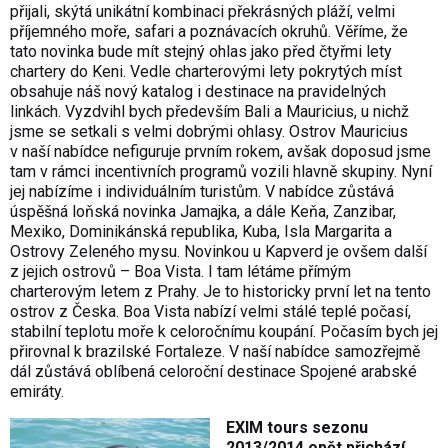
přijali, skýtá unikátní kombinaci překrásných pláží, velmi
příjemného moře, safari a poznávacích okruhů. Věříme, že
tato novinka bude mít stejný ohlas jako před čtyřmi lety
chartery do Keni. Vedle charterovými lety pokrytých míst
obsahuje náš nový katalog i destinace na pravidelných
linkách. Vyzdvihl bych především Bali a Mauricius, u nichž
jsme se setkali s velmi dobrými ohlasy. Ostrov Mauricius
v naší nabídce nefiguruje prvním rokem, avšak doposud jsme
tam v rámci incentivních programů vozili hlavně skupiny. Nyní
jej nabízíme i individuálním turistům. V nabídce zůstává
úspěšná loňská novinka Jamajka, a dále Keňa, Zanzibar,
Mexiko, Dominikánská republika, Kuba, Isla Margarita a
Ostrovy Zeleného mysu. Novinkou u Kapverd je ovšem další
z jejich ostrovů – Boa Vista. I tam létáme přímým
charterovým letem z Prahy. Je to historicky první let na tento
ostrov z Česka. Boa Vista nabízí velmi stálé teplé počasí,
stabilní teplotu moře k celoročnímu koupání. Počasím bych jej
přirovnal k brazilské Fortaleze. V naší nabídce samozřejmě
dál zůstává oblíbená celoroční destinace Spojené arabské
emiráty.
EXIM tours sezonu
2013/2014 opět přichází