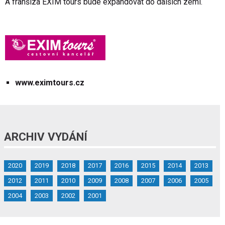
A franšíza EXIM tours bude expandovat do dalších zemí.
www.eximtours.cz
ARCHIV VYDÁNÍ
2020
2019
2018
2017
2016
2015
2014
2013
2012
2011
2010
2009
2008
2007
2006
2005
2004
2003
2002
2001