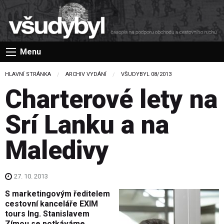
Menu
HLAVNÍ STRÁNKA
ARCHIV VYDÁNÍ
VŠUDYBYL 08/2013
Charterové lety na
Srí Lanku a na
Maledivy
27. 10. 2013
S marketingovým ředitelem
cestovní kanceláře EXIM
tours Ing. Stanislavem
Zímou se potkáváme