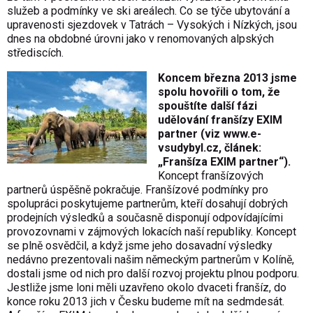
služeb a podmínky ve ski areálech. Co se týče ubytování a
upravenosti sjezdovek v Tatrách – Vysokých i Nízkých, jsou
dnes na obdobné úrovni jako v renomovaných alpských
střediscích.
Koncem března 2013 jsme
spolu hovořili o tom, že
spouštíte další fázi
udělování franšízy EXIM
partner (viz
www.e-
vsudybyl.cz
, článek:
„Franšíza EXIM partner“).
Koncept franšízových
partnerů úspěšně pokračuje. Franšízové podmínky pro
spolupráci poskytujeme partnerům, kteří dosahují dobrých
prodejních výsledků a současně disponují odpovídajícími
provozovnami v zájmových lokacích naší republiky. Koncept
se plně osvědčil, a když jsme jeho dosavadní výsledky
nedávno prezentovali našim německým partnerům v Kolíně,
dostali jsme od nich pro další rozvoj projektu plnou podporu.
Jestliže jsme loni měli uzavřeno okolo dvaceti franšíz, do
konce roku 2013 jich v Česku budeme mít na sedmdesát.