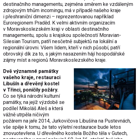
destinačního managementu, zejména směrem ke vzdáleným
zdrojovým trhům incomingu, má v případě našeho kraje
i přeshraniční dimenzi – reprezentovanou například
Euroregionem Praděd. K velmi aktivním organizacím
v Moravskoslezském kraji v oblasti destinačního
managementu, spolu s krajskou společností Moravian-
Silesian Tourism, patří nesčetně subjektů na lokální a
regionální úrovni. Všem lidem, kteří v nich působí, patří
obrovský dík za to, s jakým nasazením hájí hospodářské
zájmy míst a regionů Moravskoslezské­ho kraje.
Dvě významné památky
vašeho kraje, restauraci
Libušín a dřevěný kostel
v Třinci, poničily požáry.
Co se týká národní kulturní
památky, na jejíž výzdobě se
podílel Mikoláš Aleš a která
vážně utrpěla ničivým
požárem na jaře 2014, Jurkovičova Libušína na Pustevnách,
vše spěje k tomu, že tato výletní restaurace bude letos
znovuotevřena. U dřevěného kostela Božího těla v Gutech,