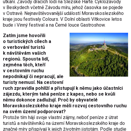
utkání. Závody dračích lodí na Slezské Hartě. Cyklozávody
v Beskydech včetně Závodu míru, jehož časovka se pojede
v Ostravě. Nejnavštěvovanější událostí Moravskoslezského
kraje jsou festivaly Colours. V Dolní oblasti Vítkovice letos
bude i Vinný festival a na Černé louce Gastroshow.
Zatím jsme hovořili
o turistických cílech a
o verbování turistů
k návštěvám vašich
regionů. Spousta lidí,
zejména těch, kteří
v cestovním ruchu
nepodnikají či nepracují, ale
turisty nemusí. Na cestovní
ruch zpravidla pohlíží a přistupují k němu jako účastníci
zájezdu, kterým tahá peníze z kapes, nebo se kvůli
němu dokonce zadlužují. Proč by obyvatelé
Moravskoslezského kraje měli rozvoj cestovního ruchu
na svém území podporovat?
Protože tím hájí svoje vlastní zájmy, neboť peníze z útrat
turistů a návštěvníků na území Moravskoslezského kraje do
značné míry přispívají k jejich životním jistotám. Podle studie