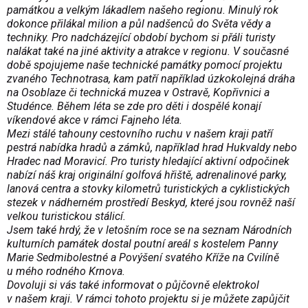
památkou a velkým lákadlem našeho regionu. Minulý rok
dokonce přilákal milion a půl nadšenců do Světa vědy a
techniky. Pro nadcházející období bychom si přáli turisty
nalákat také na jiné aktivity a atrakce v regionu. V současné
době spojujeme naše technické památky pomocí projektu
zvaného Technotrasa, kam patří například úzkokolejná dráha
na Osoblaze či technická muzea v Ostravě, Kopřivnici a
Studénce. Během léta se zde pro děti i dospělé konají
víkendové akce v rámci Fajneho léta.
Mezi stálé tahouny cestovního ruchu v našem kraji patří
pestrá nabídka hradů a zámků, například hrad Hukvaldy nebo
Hradec nad Moravicí. Pro turisty hledající aktivní odpočinek
nabízí náš kraj originální golfová hřiště, adrenalinové parky,
lanová centra a stovky kilometrů turistických a cyklistických
stezek v nádherném prostředí Beskyd, které jsou rovněž naší
velkou turistickou stálicí.
Jsem také hrdý, že v letošním roce se na seznam Národních
kulturních památek dostal poutní areál s kostelem Panny
Marie Sedmibolestné a Povýšení svatého Kříže na Cvilíně
u mého rodného Krnova.
Dovoluji si vás také informovat o půjčovně elektrokol
v našem kraji. V rámci tohoto projektu si je můžete zapůjčit