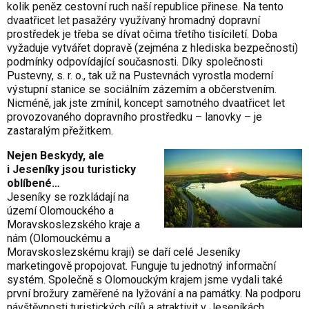
kolik peněz cestovní ruch naší republice přinese. Na tento
dvaatřicet let pasažéry využívaný hromadný dopravní
prostředek je třeba se dívat očima třetího tisíciletí. Doba
vyžaduje vytvářet dopravě (zejména z hlediska bezpečnosti)
podmínky odpovídající současnosti. Díky společnosti
Pustevny, s. r. o., tak už na Pustevnách vyrostla moderní
výstupní stanice se sociálním zázemím a občerstvením.
Nicméně, jak jste zmínil, koncept samotného dvaatřicet let
provozovaného dopravního prostředku – lanovky – je
zastaralým přežitkem.
Nejen Beskydy, ale
i Jeseníky jsou turisticky
oblíbené…
Jeseníky se rozkládají na
území Olomouckého a
Moravskoslezského kraje a
nám (Olomouckému a
Moravskoslezskému kraji) se daří celé Jeseníky
marketingově propojovat. Funguje tu jednotný informační
systém. Společně s Olomouckým krajem jsme vydali také
první brožury zaměřené na lyžování a na památky. Na podporu
návštěvnosti turistických cílů a atraktivit v Jeseníkách