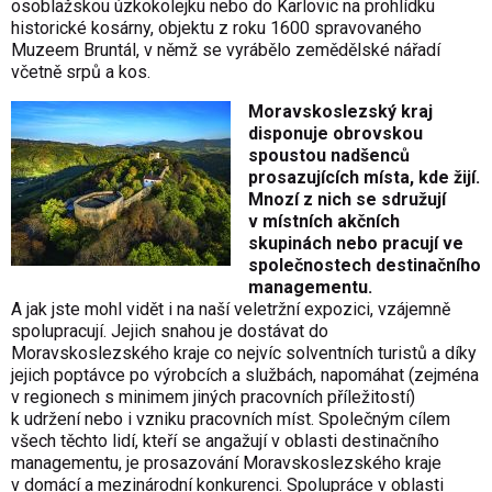
osoblažskou úzkokolejku nebo do Karlovic na prohlídku
historické kosárny, objektu z roku 1600 spravovaného
Muzeem Bruntál, v němž se vyrábělo zemědělské nářadí
včetně srpů a kos.
Moravskoslezský kraj
disponuje obrovskou
spoustou nadšenců
prosazujících místa, kde žijí.
Mnozí z nich se sdružují
v místních akčních
skupinách nebo pracují ve
společnostech destinačního
managementu.
A jak jste mohl vidět i na naší veletržní expozici, vzájemně
spolupracují. Jejich snahou je dostávat do
Moravskoslezského kraje co nejvíc solventních turistů a díky
jejich poptávce po výrobcích a službách, napomáhat (zejména
v regionech s minimem jiných pracovních příležitostí)
k udržení nebo i vzniku pracovních míst. Společným cílem
všech těchto lidí, kteří se angažují v oblasti destinačního
managementu, je prosazování Moravskoslezského kraje
v domácí a mezinárodní konkurenci. Spolupráce v oblasti