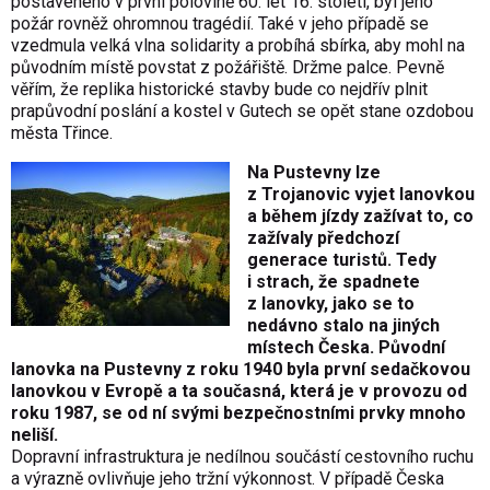
postaveného v první polovině 60. let 16. století, byl jeho
požár rovněž ohromnou tragédií. Také v jeho případě se
vzedmula velká vlna solidarity a probíhá sbírka, aby mohl na
původním místě povstat z požářiště. Držme palce. Pevně
věřím, že replika historické stavby bude co nejdřív plnit
prapůvodní poslání a kostel v Gutech se opět stane ozdobou
města Třince.
Na Pustevny lze
z Trojanovic vyjet lanovkou
a během jízdy zažívat to, co
zažívaly předchozí
generace turistů. Tedy
i strach, že spadnete
z lanovky, jako se to
nedávno stalo na jiných
místech Česka. Původní
lanovka na Pustevny z roku 1940 byla první sedačkovou
lanovkou v Evropě a ta současná, která je v provozu od
roku 1987, se od ní svými bezpečnostními prvky mnoho
neliší.
Dopravní infrastruktura je nedílnou součástí cestovního ruchu
a výrazně ovlivňuje jeho tržní výkonnost. V případě Česka