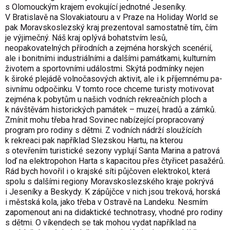
s Olomouckým krajem evokující jednotné Jeseníky.
V Bratislavě na Slovakiatouru a v Praze na Holiday World se
pak Moravskoslezský kraj prezentoval samostatně tím, čím
je výjimečný. Náš kraj oplývá bohatstvím lesů,
neopakovatelných přírodních a zejména horských scenérií,
ale i bonitními industriálními a dalšími památkami, kulturním
životem a sportovními událostmi. Skýtá podmínky nejen
k široké plejádě volnočasových aktivit, ale i k příjemnému pa­
sivnímu odpočinku. V tomto roce chceme turisty motivovat
zejména k pobytům u našich vodních rekreačních ploch a
k návštěvám historických památek – muzeí, hradů a zámků.
Zmínit mohu třeba hrad Sovinec nabízející propracovaný
program pro rodiny s dětmi. Z vodních nádrží sloužících
k rekreaci pak například Slezskou Hartu, na kterou
s otevřením turistické sezony vyplují Santa Marina a patrová
loď na elektropohon Harta s kapacitou přes čtyřicet pasažérů.
Rád bych hovořil i o krajské síti půjčoven elektrokol, která
spolu s dalšími regiony Moravskoslezského kraje pokrývá
i Jeseníky a Beskydy. K zápůjčce v nich jsou treková, horská
i městská kola, jako třeba v Ostravě na Landeku. Nesmím
zapomenout ani na didaktické technotrasy, vhodné pro rodiny
s dětmi. O víkendech se tak mohou vydat například na