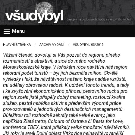
Menu
HLAVNÍ STRÁNKA
ARCHIV VYDÁNÍ
VŠUDYBYL 03/2019
Vážení čtenáři, dovoluji si Vás pozvat do regionu plného
rozmanitostí a atraktivit, a sice do mého rodného
Moravskoslezské kraje. V loňském roce navštívil náš region
rekordní počet turistů – byl jich bezmála milion. Skvělé
výsledky i fakt, že návštěvnost našeho kraje nadále vzrůstá,
mi udělaly obrovskou radost. K udržení tohoto trendu, a tedy
i ke zvyšování ekonomického přínosu cestovního ruchu pro
region zcela jistě přispěly dobrý marketing, rostoucí kvalita
služeb, pestrá nabídka aktivit a především výborná práce
provozovatelů a jednotlivých destinačních managementů.
Důležitou roli rozhodně sehrály také velké eventy, jako
například Zlatá tretra, Colours of Ostrava či Beats for Love,
konference TBEX, které přilákaly velké množství návštěvníků.
Již roky je areál Dolní oblast Vítkovice nejnavštěvovanější