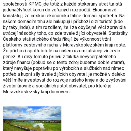
společnosti KPMG jde totiž z každé stokoruny útrat turistů
jedenačtyřicet korun do veřejných rozpočtů. Ekonomové
konstatují, že českou ekonomiku táhne domácí spotřeba. Na
našem domácím trhu ale nakupují i příchozí cizí turisté (kde
by taky jinde), s tím rozdílem, že i za obyčejné věci zpravidla
utrácejí násobky toho, co zde trvale žijící obyvatelé. Statistiky
Českého statistického úřadu říkají, že výkonnost tržní
platformy cestovního ruchu v Moravskoslezském kraji roste.
Že příchozí spotřebitelé na našem území utrácejí víc a víc
peněz. A i díky tomuto přílivu z takřka nevyčerpatelného
zdroje financí (pokud se o tento zdroj budeme dobře starat),
který navyšuje poptávku po výrobcích a službách nad rámec
potřeb a kupní síly trvale žijících obyvatel, je možné v daleko
větší míře investovat do rozvoje našeho kraje a do zvyšování
životní úrovně a sociálních jistot obyvatel, pro které je
Moravskoslezský kraj domovem.