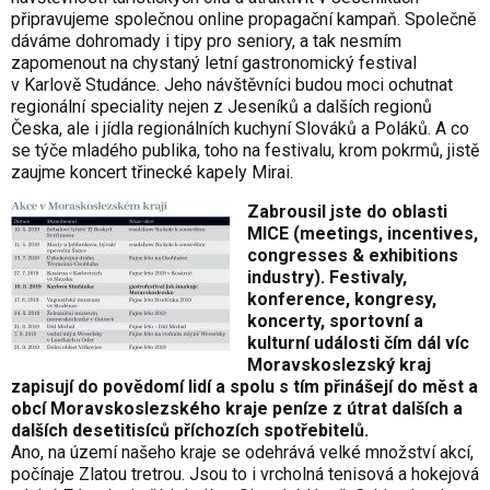
připravujeme společnou online propagační kampaň. Společně
dáváme dohromady i tipy pro seniory, a tak nesmím
zapomenout na chystaný letní gastronomický festival
v Karlově Studánce. Jeho návštěvníci budou moci ochutnat
regionální speciality nejen z Jeseníků a dalších regionů
Česka, ale i jídla regionálních kuchyní Slováků a Poláků. A co
se týče mladého publika, toho na festivalu, krom pokrmů, jistě
zaujme koncert třinecké kapely Mirai.
Zabrousil jste do oblasti
MICE (meetings, incentives,
congresses & exhibitions
industry). Festivaly,
konference, kongresy,
koncerty, sportovní a
kulturní události čím dál víc
Moravskoslezský kraj
zapisují do povědomí lidí a spolu s tím přinášejí do měst a
obcí Moravskoslezského kraje peníze z útrat dalších a
dalších desetitisíců příchozích spotřebitelů.
Ano, na území našeho kraje se odehrává velké množství akcí,
počínaje Zlatou tretrou. Jsou to i vrcholná tenisová a hokejová