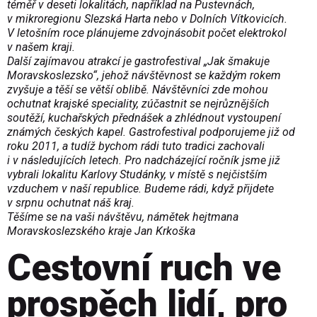
téměř v deseti lokalitách, například na Pustevnách,
v mikroregionu Slezská Harta nebo v Dolních Vítkovicích.
V letošním roce plánujeme zdvojnásobit počet elektrokol
v našem kraji.
Další zajímavou atrakcí je gastrofestival „Jak šmakuje
Moravskoslezsko“, jehož návštěvnost se každým rokem
zvyšuje a těší se větší oblibě. Návštěvníci zde mohou
ochutnat krajské speciality, zúčastnit se nejrůznějších
soutěží, kuchařských přednášek a zhlédnout vystoupení
známých českých kapel. Gastrofestival podporujeme již od
roku 2011, a tudíž bychom rádi tuto tradici zachovali
i v následujících letech. Pro nadcházející ročník jsme již
vybrali lokalitu Karlovy Studánky, v místě s nejčistším
vzduchem v naší republice. Budeme rádi, když přijdete
v srpnu ochutnat náš kraj.
Těšíme se na vaši návštěvu, námětek hejtmana
Moravskoslezského kraje Jan Krkoška
Cestovní ruch ve
prospěch lidí, pro