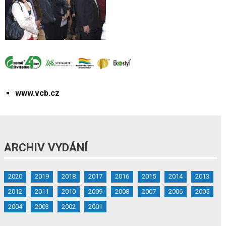
www.vcb.cz
ARCHIV VYDÁNÍ
2020
2019
2018
2017
2016
2015
2014
2013
2012
2011
2010
2009
2008
2007
2006
2005
2004
2003
2002
2001