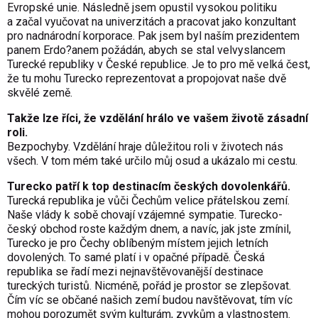
Evropské unie. Následně jsem opustil vysokou politiku
a začal vyučovat na univerzitách a pracovat jako konzultant
pro nadnárodní korporace. Pak jsem byl naším prezidentem
panem Erdo?anem požádán, abych se stal velvyslancem
Turecké republiky v České republice. Je to pro mě velká čest,
že tu mohu Turecko reprezentovat a propojovat naše dvě
skvělé země.
Takže lze říci, že vzdělání hrálo ve vašem životě zásadní
roli.
Bezpochyby. Vzdělání hraje důležitou roli v životech nás
všech. V tom mém také určilo můj osud a ukázalo mi cestu.
Turecko patří k top destinacím českých dovolenkářů.
Turecká republika je vůči Čechům velice přátelskou zemí.
Naše vlády k sobě chovají vzájemné sympatie. Turecko-
český obchod roste každým dnem, a navíc, jak jste zmínil,
Turecko je pro Čechy oblíbeným místem jejich letních
dovolených. To samé platí i v opačné případě. Česká
republika se řadí mezi nejnavštěvovanější destinace
tureckých turistů. Nicméně, pořád je prostor se zlepšovat.
Čím víc se občané našich zemí budou navštěvovat, tím víc
mohou porozumět svým kulturám, zvykům a vlastnostem.