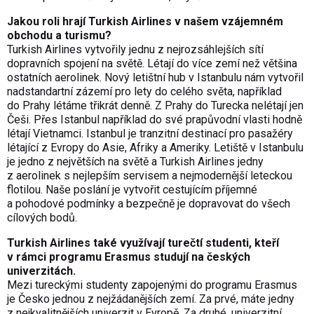
Jakou roli hrají Turkish Airlines v našem vzájemném
obchodu a turismu?
Turkish Airlines vytvořily jednu z nejrozsáhlejších sítí
dopravních spojení na světě. Létají do více zemí než většina
ostatních aerolinek. Nový letištní hub v Istanbulu nám vytvořil
nadstandartní zázemí pro lety do celého světa, například
do Prahy létáme třikrát denně. Z Prahy do Turecka nelétají jen
Češi. Přes Istanbul například do své prapůvodní vlasti hodně
létají Vietnamci. Istanbul je tranzitní destinací pro pasažéry
létající z Evropy do Asie, Afriky a Ameriky. Letiště v Istanbulu
je jedno z největších na světě a Turkish Airlines jedny
z aerolinek s nejlepším servisem a nejmodernější leteckou
flotilou. Naše poslání je vytvořit cestujícím příjemné
a pohodové podmínky a bezpečně je dopravovat do všech
cílových bodů.
Turkish Airlines také využívají turečtí studenti, kteří
v rámci programu Erasmus studují na českých
univerzitách.
Mezi tureckými studenty zapojenými do programu Erasmus
je Česko jednou z nejžádanějších zemí. Za prvé, máte jedny
z nejkvalitnějších univerzit v Evropě. Za druhé, univerzitní