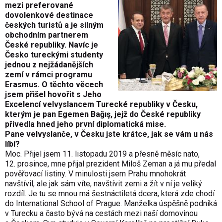
mezi preferované
dovolenkové destinace
českých turistů a je silným
obchodním partnerem
České republiky. Navíc je
Česko tureckými studenty
jednou z nejžádanějších
zemí v rámci programu
Erasmus. O těchto věcech
jsem přišel hovořit s Jeho
Excelencí velvyslancem Turecké republiky v Česku,
kterým je pan Egemen Bağış, jejž do České republiky
přivedla hned jeho první diplomatická mise.
Pane velvyslanče, v Česku jste krátce, jak se vám u nás
líbí?
Moc. Přijel jsem 11. listopadu 2019 a přesně měsíc nato,
12. prosince, mne přijal prezident Miloš Zeman a já mu předal
pověřovací listiny. V minulosti jsem Prahu mnohokrát
navštívil, ale jak sám víte, navštívit zemi a žít v ní je veliký
rozdíl. Je tu se mnou má šestnáctiletá dcera, která zde chodí
do International School of Prague. Manželka úspěšně podniká
v Turecku a často bývá na cestách mezi naší domovinou