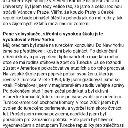
a Českem. Syn studuje v Severní Karolíně na prestižní Duke
University. Byl jsem tedy velice rád, že jsme s celou rodinou
strávili Vánoce v Praze. Věřím, že kouzlo Prahy a České
republiky bude přinášet štěstí a pohodu jak do mé rodiny, tak
do vzájemných vztahů mezi našimi zeměmi.
Pane velvyslanče, střední a vysokou školu jste
vystudoval v New Yorku.
Můj otec tam byl atašé na tureckém konzulátu. Do New Yorku
jsme se přestěhovali, když mi bylo patnáct. Po dokončení
střední školy a po vypršení diplomatického mandátu mého
otce se má rodina stěhovala zpět do Turecka. Já se rozhodl
zůstat v Americe a pokračovat ve studiích a do toho pracovat.
Na vysoké škole jsem poprvé potkal svou ženu, která je
rovněž z Turecka. V létě 1993, kdy jsem graduoval, jsme se
vzali. Pokračoval jsem v magisterském studiu veřejné správy.
Po dokončení studií jsem začal podnikat a byl aktivní
v turecké komunitě, kde si mne po čase zvolili prezidentem
Turecko-americké obchodní komory. V roce 2002 jsem byl
zvolen do tureckého parlamentu a vydržel tam skoro čtrnáct
let. Prošel jsem mnoha pozicemi, například jsem byl
poradcem pro zahraniční politiku. Poté jsem byl hlavním
vyjednavačem a zástupcem Turecké republiky pro záležitosti