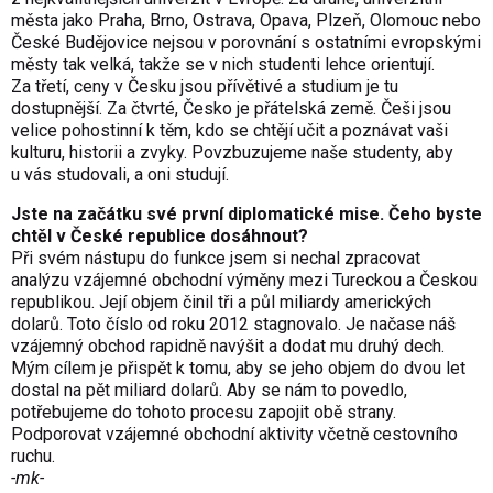
města jako Praha, Brno, Ostrava, Opava, Plzeň, Olomouc nebo
České Budějovice nejsou v porovnání s ostatními evropskými
městy tak velká, takže se v nich studenti lehce orientují.
Za třetí, ceny v Česku jsou přívětivé a studium je tu
dostupnější. Za čtvrté, Česko je přátelská země. Češi jsou
velice pohostinní k těm, kdo se chtějí učit a poznávat vaši
kulturu, historii a zvyky. Povzbuzujeme naše studenty, aby
u vás studovali, a oni studují.
Jste na začátku své první diplomatické mise. Čeho byste
chtěl v České republice dosáhnout?
Při svém nástupu do funkce jsem si nechal zpracovat
analýzu vzájemné obchodní výměny mezi Tureckou a Českou
republikou. Její objem činil tři a půl miliardy amerických
dolarů. Toto číslo od roku 2012 stagnovalo. Je načase náš
vzájemný obchod rapidně navýšit a dodat mu druhý dech.
Mým cílem je přispět k tomu, aby se jeho objem do dvou let
dostal na pět miliard dolarů. Aby se nám to povedlo,
potřebujeme do tohoto procesu zapojit obě strany.
Podporovat vzájemné obchodní aktivity včetně cestovního
ruchu.
-mk-