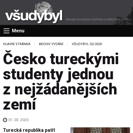
Menu
HLAVNÍ STRÁNKA
ARCHIV VYDÁNÍ
VŠUDYBYL 02/2020
Česko tureckými
studenty jednou
z nejžádanějších
zemí
01. 03. 2020
Turecká republika patří