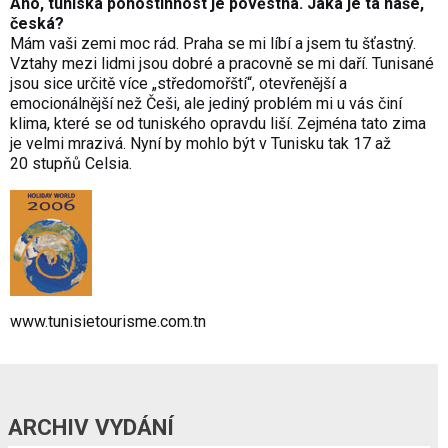
Ano, tuniská pohostinnost je pověstná. Jaká je ta naše,
česká?
Mám vaši zemi moc rád. Praha se mi líbí a jsem tu šťastný.
Vztahy mezi lidmi jsou dobré a pracovně se mi daří. Tunisané
jsou sice určitě více „středomořští“, otevřenější a
emocionálnější než Češi, ale jediný problém mi u vás činí
klima, které se od tuniského opravdu liší. Zejména tato zima
je velmi mrazivá. Nyní by mohlo být v Tunisku tak 17 až
20 stupňů Celsia.
www.tunisietourisme.com.tn
ARCHIV VYDÁNÍ