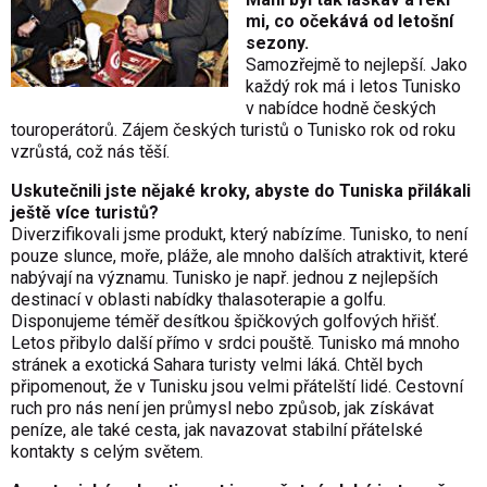
mi, co očekává od letošní
sezony.
Samozřejmě to nejlepší. Jako
každý rok má i letos Tunisko
v nabídce hodně českých
touroperátorů. Zájem českých turistů o Tunisko rok od roku
vzrůstá, což nás těší.
Uskutečnili jste nějaké kroky, abyste do Tuniska přilákali
ještě více turistů?
Diverzifikovali jsme produkt, který nabízíme. Tunisko, to není
pouze slunce, moře, pláže, ale mnoho dalších atraktivit, které
nabývají na významu. Tunisko je např. jednou z nejlepších
destinací v oblasti nabídky thalasoterapie a golfu.
Disponujeme téměř desítkou špičkových golfových hřišť.
Letos přibylo další přímo v srdci pouště. Tunisko má mnoho
stránek a exotická Sahara turisty velmi láká. Chtěl bych
připomenout, že v Tunisku jsou velmi přátelští lidé. Cestovní
ruch pro nás není jen průmysl nebo způsob, jak získávat
peníze, ale také cesta, jak navazovat stabilní přátelské
kontakty s celým světem.