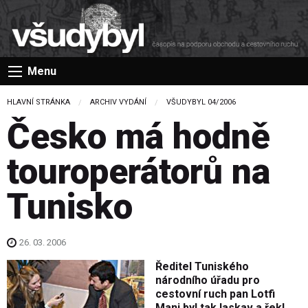
Menu
HLAVNÍ STRÁNKA
ARCHIV VYDÁNÍ
VŠUDYBYL 04/2006
Česko má hodně
touroperátorů na
Tunisko
26. 03. 2006
Ředitel Tuniského
národního úřadu pro
cestovní ruch pan Lotfi
Mani byl tak laskav a řekl