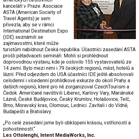
kanceláří v Praze. Asociace
ASTA (American Society of
Travel Agents) je sem
přivezla, aby se v rámci
International Destination Expo
(IDE) seznámili se
zajímavostmi, které může
turistům nabídnout Česká republika. Účastníci zasedání ASTA
prošli pětadvaceti semináři. Mohli si prohlédnout
doprovodnou výstavu, kde je oslovilo 155 vystavovatelů ze
14 zemí. Bylo mezi nimi i 79 českých regionů, měst, hotelů a
lázní. Před odjezdem do USA účastníci IDE ještě absolvovali
celodenní i vícedenní prohlídkové exkurze do okolí Prahy a
dalších regionů, které pro ně zorganizoval CzechTourism a
Čedok. Američané navštívili Liberec, Karlovy Vary, Mariánské
Lázně, České Budějovice, Český Krumlov, Holašovice, Telč,
Brno, Moravský kras, Olomouc, Lednici. Zavítali i do Vídně,
Budapešti a Bratislavy.
„Po celé zasedání jsme byli obklopeni krásou, vstřícností a
pohostinností.“
Les Ottolenghi, Intent MediaWorks, Inc.