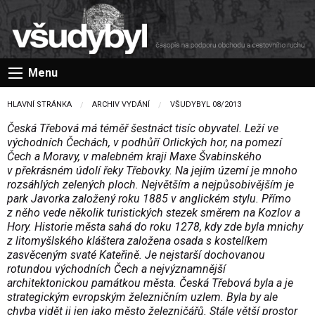
Menu
HLAVNÍ STRÁNKA
ARCHIV VYDÁNÍ
VŠUDYBYL 08/2013
Česká Třebová má téměř šestnáct tisíc obyvatel. Leží ve
východních Čechách, v podhůří Orlických hor, na pomezí
Čech a Moravy, v malebném kraji Maxe Švabinského
v překrásném údolí řeky Třebovky. Na jejím území je mnoho
rozsáhlých zelených ploch. Největším a nejpůsobivějším je
park Javorka založený roku 1885 v anglickém stylu. Přímo
z něho vede několik turistických stezek směrem na Kozlov a
Hory. Historie města sahá do roku 1278, kdy zde byla mnichy
z litomyšlského kláštera založena osada s kostelíkem
zasvěceným svaté Kateřině. Je nejstarší dochovanou
rotundou východních Čech a nejvýznamnější
architektonickou památkou města. Česká Třebová byla a je
strategickým evropským železničním uzlem. Byla by ale
chyba vidět ji jen jako město železničářů. Stále větší prostor