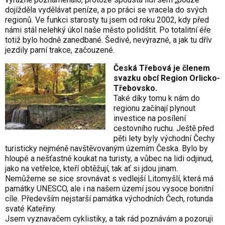
dojížděla vydělávat peníze, a po práci se vracela do svých
regionů. Ve funkci starosty tu jsem od roku 2002, kdy před
námi stál nelehký úkol naše město polidštit. Po totalitní éře
totiž bylo hodně zanedbané. Šedivé, nevýrazné, a jak tu dřív
jezdily parní trakce, začouzené.
Česká Třebová je členem
svazku obcí Region Orlicko-
Třebovsko.
Také díky tomu k nám do
regionu začínají plynout
investice na posílení
cestovního ruchu. Ještě před
pěti lety byly východní Čechy
turisticky nejméně navštěvovaným územím Česka. Bylo by
hloupé a nešťastné koukat na turisty, a vůbec na lidi odjinud,
jako na vetřelce, kteří obtěžují, tak ať si jdou jinam.
Nemůžeme se sice srovnávat s vedlejší Litomyšlí, která má
památky UNESCO, ale i na našem území jsou vysoce bonitní
cíle. Především nejstarší památka východních Čech, rotunda
svaté Kateřiny.
Jsem vyznavačem cyklistiky, a tak rád poznávám a pozoruji