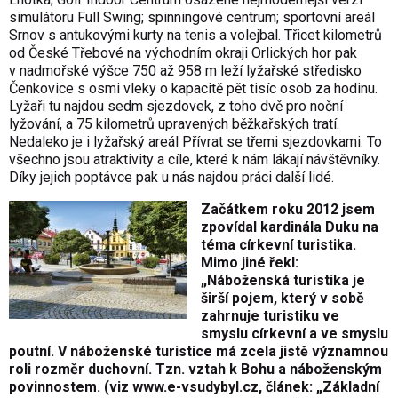
simulátoru Full Swing; spinningové centrum; sportovní areál
Srnov s antukovými kurty na tenis a volejbal. Třicet kilometrů
od České Třebové na východním okraji Orlických hor pak
v nadmořské výšce 750 až 958 m leží lyžařské středisko
Čenkovice s osmi vleky o kapacitě pět tisíc osob za hodinu.
Lyžaři tu najdou sedm sjezdovek, z toho dvě pro noční
lyžování, a 75 kilometrů upravených běžkařských tratí.
Nedaleko je i lyžařský areál Přívrat se třemi sjezdovkami. To
všechno jsou atraktivity a cíle, které k nám lákají návštěvníky.
Díky jejich poptávce pak u nás najdou práci další lidé.
Začátkem roku 2012 jsem
zpovídal kardinála Duku na
téma církevní turistika.
Mimo jiné řekl:
„Náboženská turistika je
širší pojem, který v sobě
zahrnuje turistiku ve
smyslu církevní a ve smyslu
poutní. V náboženské turistice má zcela jistě významnou
roli rozměr duchovní. Tzn. vztah k Bohu a náboženským
povinnostem. (viz
www.e-vsudybyl.cz
, článek: „Základní