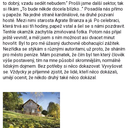
to dobrý, vzadu sedět nebudem.“ Prošli jsme další sektor, tak
si říkám: „To bude někde docela blízko…“ Posadila nás přímo
u papeže. Na jedné straně kardinálové, na druhé pozvaní
hosté. Mezi nimi starosta Agrate Brianza a já. Po celebraci,
která trvá asi tři hodiny, papež vstal a šel se s námi pozdravit.
Tenhle okamžik zachytila zmiňovaná fotka. Potom nás přijal
ještě vevnitř, a měl jsem s ním možnost asi dvacet minut
hovořit. Byl to pro mě úžasný duchovně obohacující zážitek.
Nezřídka se stýkám s různými autoritami; už proto, že sháním
pro město peníze. Mám poznatek, že čím byl ten který člověk
výše postavený, tím na mne působil skromnějším, normálně
lidským dojmem. Bez potřeby si něco dokazovat. Vyvyšovat
se. Vždycky je příjemné zjistit, že lidé, kteří něco dokázali,
umějí ocenit, že někdo druhý také něco dokázal.