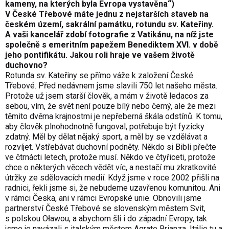
kameny, na kterých byla Evropa vystavěna“)
V České Třebové máte jednu z nejstarších staveb na
českém území, sakrální památku, rotundu sv. Kateřiny.
A vaši kancelář zdobí fotografie z Vatikánu, na níž jste
společně s emeritním papežem Benediktem XVI. v době
jeho pontifikátu. Jakou roli hraje ve vašem životě
duchovno?
Rotunda sv. Kateřiny se přímo váže k založení České
Třebové. Před nedávnem jsme slavili 750 let našeho města.
Protože už jsem starší člověk, a mám v životě ledacos za
sebou, vím, že svět není pouze bílý nebo černý, ale že mezi
těmito dvěma krajnostmi je nepřeberná škála odstínů. K tomu,
aby člověk plnohodnotně fungoval, potřebuje být fyzicky
zdatný. Měl by dělat nějaký sport, a měl by se vzdělávat a
rozvíjet. Vstřebávat duchovní podněty. Někdo si Bibli přečte
ve čtrnácti letech, protože musí. Někdo ve čtyřiceti, protože
chce o některých věcech vědět víc, a nestačí mu zkratkovité
útržky ze sdělovacích medií. Když jsme v roce 2002 přišli na
radnici, řekli jsme si, že nebudeme uzavřenou komunitou. Ani
v rámci Česka, ani v rámci Evropské unie. Obnovili jsme
partnerství České Třebové se slovenským městem Svit,
s polskou Oławou, a abychom šli i do západní Evropy, tak
jsme je navázali s italským městem Agrate Brianza. Itálie tu a