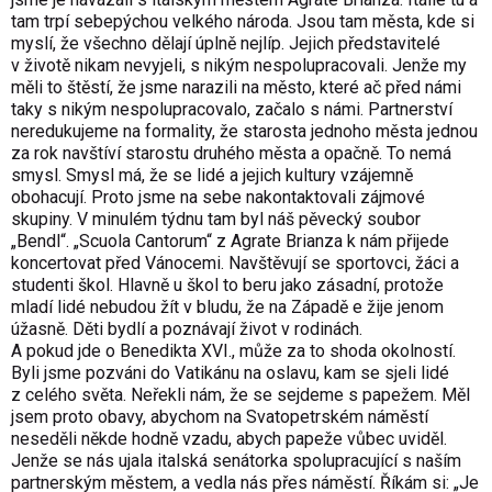
tam trpí sebepýchou velkého národa. Jsou tam města, kde si
myslí, že všechno dělají úplně nejlíp. Jejich představitelé
v životě nikam nevyjeli, s nikým nespolupracovali. Jenže my
měli to štěstí, že jsme narazili na město, které ač před námi
taky s nikým nespolupracovalo, začalo s námi. Partnerství
neredukujeme na formality, že starosta jednoho města jednou
za rok navštíví starostu druhého města a opačně. To nemá
smysl. Smysl má, že se lidé a jejich kultury vzájemně
obohacují. Proto jsme na sebe nakontaktovali zájmové
skupiny. V minulém týdnu tam byl náš pěvecký soubor
„Bendl“. „Scuola Cantorum“ z Agrate Brianza k nám přijede
koncertovat před Vánocemi. Navštěvují se sportovci, žáci a
studenti škol. Hlavně u škol to beru jako zásadní, protože
mladí lidé nebudou žít v bludu, že na Západě e žije jenom
úžasně. Děti bydlí a poznávají život v rodinách.
A pokud jde o Benedikta XVI., může za to shoda okolností.
Byli jsme pozváni do Vatikánu na oslavu, kam se sjeli lidé
z celého světa. Neřekli nám, že se sejdeme s papežem. Měl
jsem proto obavy, abychom na Svatopetrském náměstí
neseděli někde hodně vzadu, abych papeže vůbec uviděl.
Jenže se nás ujala italská senátorka spolupracující s naším
partnerským městem, a vedla nás přes náměstí. Říkám si: „Je