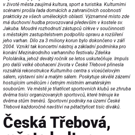
v životě města zaujímá kultura, sport a turistika. Kulturními
scénami prošla řada domácích a zahraničních osobností
prakticky ze všech uměleckých oblastí. Významné místo zde
má duchovní hudba provozovaná především v kostele sv.
Jakuba. Moudré rozhodnutí zástupců církve v součinnosti
s městským zastupitelstvem podpořilo opravu a rozšíření
jeho varhan. Dílo za 3 miliony korun bylo dokončeno v září
2004. Vznikl tak koncertní nástroj a základní podmínka pro
konání Mezinárodního varhanního festivalu Zdeňka
Pololáníka, jehož devátý ročník se letos uskutečňuje. Impuls
pro další velké obohacení života v České Třebové přinesla
rozsáhlá rekonstrukce Kulturního centra s víceúčelovým
sálem, výstavní síní a malým sálem. Poskytuje skvělé zázemí
hostujícím umělcům i četným místním amatérským
souborům. Ve městě je třiatřicet sportovních klubů se zhruba
dvěma tisíci organizovaných sportovců, které trénuje ke
dvěma stům trenérů. Sportovní podniky na území České
Třebové každoročně navštíví na pětačtyřicet tisíc diváků.
Česká Třebová,