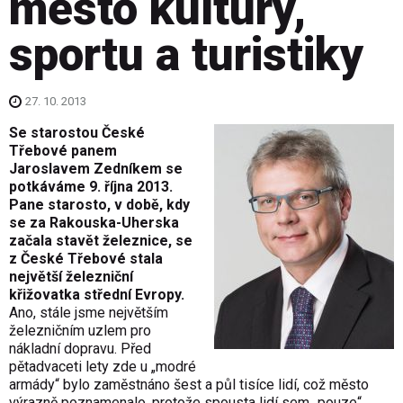
město kultury,
sportu a turistiky
27. 10. 2013
Se starostou České
Třebové panem
Jaroslavem Zedníkem se
potkáváme 9. října 2013.
Pane starosto, v době, kdy
se za Rakouska-Uherska
začala stavět železnice, se
z České Třebové stala
největší železniční
křižovatka střední Evropy.
Ano, stále jsme největším
železničním uzlem pro
nákladní dopravu. Před
pětadvaceti lety zde u „modré
armády“ bylo zaměstnáno šest a půl tisíce lidí, což město
výrazně poznamenalo, protože spousta lidí sem „pouze“