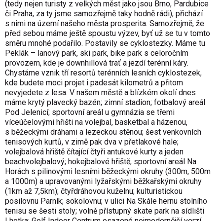
(tedy nejen turisty z velkých měst jako jsou Brno, Pardubice
či Praha, za ty jsme samozřejmě taky hodně rádi), přichází
s nimi na území našeho města prosperita. Samozřejmě, že
před sebou máme ještě spoustu výzev, byť už se tu v tomto
směru mnohé podařilo. Postavily se cyklostezky. Máme tu
Peklák – lanový park, ski park, bike park s celoročním
provozem, kde je downhillová trať a jezdí terénní káry.
Chystáme vznik tří resortů terénních lesních cyklostezek,
kde budete moci projet i padesát kilometrů a přitom
nevyjedete z lesa. V našem městě a blízkém okolí dnes
máme krytý plavecký bazén; zimní stadion; fotbalový areál
Pod Jelenicí; sportovní areál u gymnázia se třemi
víceúčelovými hřišti na volejbal, basketbal a házenou,
s běžeckými dráhami a lezeckou stěnou; šest venkovních
tenisových kurtů, v zimě pak dva v přetlakové hale;
volejbalová hřiště čítající čtyři antukové kurty a jeden
beachvolejbalový; hokejbalové hřiště; sportovní areál Na
Horách s pilinovými lesními běžeckými okruhy (300m, 500m
a 1000m) a upravovanými lyžařskými běžkařskými okruhy
(1km až 7,5km); čtyřdráhovou kuželnu; kulturistickou
posilovnu Parník; sokolovnu; v ulici Na Skále hernu stolního
tenisu se šesti stoly; volně přístupný skate park na sídlišti
Lhotka; Golf Indoor Centrum osazené nejmodernější verzí