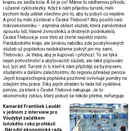
krajinu ze sedla kola. A že je co! Máme tu nádhernou přírodu
i úžasné cyklostezky. Když k nám přijedou turisté, měli
bychom tedy udělat všechno pro to, aby tu pobyli co nejdéle.
A proč by měli zůstávat v České Třebové? Aby posílili naši
mikroekonomiku – zejména oblast služeb, která zaměstnává
spoustu lidí, hlavně živnostníků a drobných podnikatelů.
Česká Třebová je sice třetí až čtvrté největší město
Pardubického kraje, ale širokou nabídku zde poskytovaných
služeb už poptávkou nedokážeme pokrýt jen my sami,
Třebováci. Je třeba, aby je kupovali i příchozí. To se týká
nejen pohostinství a ubytovacích služeb, ale také půjčování
kol, lyží atd. Turisté či ti, kteří k nám přijíždějí za byznysem,
studijními a dalšími záležitostmi, do regionu přinášejí peníze.
Jejich koupěschopná poptávka pozitivně ovlivňuje poměry na
zdejším trhu práce. Díky jejich útratám tu řada lidí vydělává
peníze, za které v České Třebové nakupuje. Je to
ekonomický cyklus, který pokud se někde přetne, nefunguje.
Kamarád František Laudát
v jednom z interview pro
Všudybyl začátkem
loňského roku prohlásil:
„Národní ekonomická rada