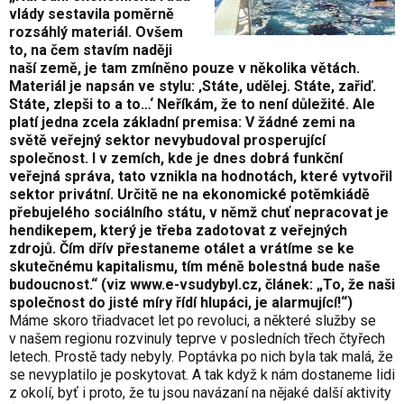
vlády sestavila poměrně
rozsáhlý materiál. Ovšem
to, na čem stavím naději
naší země, je tam zmíněno pouze v několika větách.
Materiál je napsán ve stylu: ‚Státe, udělej. Státe, zařiď.
Státe, zlepši to a to…‘ Neříkám, že to není důležité. Ale
platí jedna zcela základní premisa: V žádné zemi na
světě veřejný sektor nevybudoval prosperující
společnost. I v zemích, kde je dnes dobrá funkční
veřejná správa, tato vznikla na hodnotách, které vytvořil
sektor privátní. Určitě ne na ekonomické potěmkiádě
přebujelého sociálního státu, v němž chuť nepracovat je
hendikepem, který je třeba zadotovat z veřejných
zdrojů. Čím dřív přestaneme otálet a vrátíme se ke
skutečnému kapitalismu, tím méně bolestná bude naše
budoucnost.“ (viz
www.e-vsudybyl.cz
, článek: „To, že naši
společnost do jisté míry řídí hlupáci, je alarmující!“)
Máme skoro třiadvacet let po revoluci, a některé služby se
v našem regionu rozvinuly teprve v posledních třech čtyřech
letech. Prostě tady nebyly. Poptávka po nich byla tak malá, že
se nevyplatilo je poskytovat. A tak když k nám dostaneme lidi
z okolí, byť i proto, že tu jsou navázaní na nějaké další aktivity