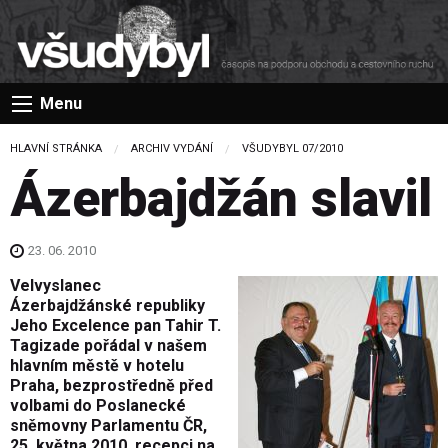
Menu
HLAVNÍ STRÁNKA
ARCHIV VYDÁNÍ
VŠUDYBYL 07/2010
Ázerbajdžán slavil
23. 06. 2010
Velvyslanec
Ázerbajdžánské republiky
Jeho Excelence pan Tahir T.
Tagizade pořádal v našem
hlavním městě v hotelu
Praha, bezprostředně před
volbami do Poslanecké
sněmovny Parlamentu ČR,
25. května 2010, recepci na