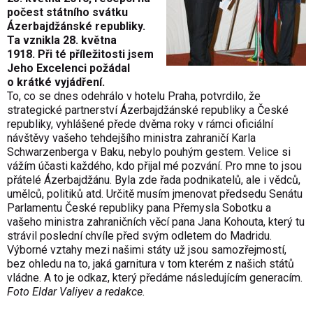
počest státního svátku
Ázerbajdžánské republiky.
Ta vznikla 28. května
1918. Při té příležitosti jsem
Jeho Excelenci požádal
o krátké vyjádření.
To, co se dnes odehrálo v hotelu Praha, potvrdilo, že
strategické partnerství Ázerbajdžánské republiky a České
republiky, vyhlášené přede dvěma roky v rámci oficiální
návštěvy vašeho tehdejšího ministra zahraničí Karla
Schwarzenberga v Baku, nebylo pouhým gestem. Velice si
vážím účasti každého, kdo přijal mé pozvání. Pro mne to jsou
přátelé Ázerbajdžánu. Byla zde řada podnikatelů, ale i vědců,
umělců, politiků atd. Určitě musím jmenovat předsedu Senátu
Parlamentu České republiky pana Přemysla Sobotku a
vašeho ministra zahraničních věcí pana Jana Kohouta, který tu
strávil poslední chvíle před svým odletem do Madridu.
Výborné vztahy mezi našimi státy už jsou samozřejmostí,
bez ohledu na to, jaká garnitura v tom kterém z našich států
vládne. A to je odkaz, který předáme následujícím generacím.
Foto Eldar Valiyev a redakce.