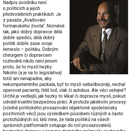
Nadpis úvodníku není
o politicích a jejich
předvolebních praktikách. Je
z pasáže „Kvaltování
formanského života“. Nicméně
tak, jako dobrý dopravce dělá
dobře spedici, dělá dobrý
politik dobře zase svoje
řemeslo – politiku. Dobrým
chirurgem či dopravcem
rozhodně nikdo není jenom
proto, že to myslí hezky.
Nikoho (a je na to legislativa)
totiž ani nenapadne, aby
nekompetentního packala, byť to myslí sebelíbezněji, nechal
operovat pacienty, řídit loď, vlak či autobus. Ale věci veřejné?
Určitě je vedlejší, jak hezky to lékař či dopravce myslí, pokud
odvádí kvalitní bezpečnou práci. A protože jakékoliv procesy
(včetně politického prosazování objektivně společensky
pozitivních věcí) jsou výsledkem působení různých a často
protichůdných sil, těší mne, že řada politiků na všech
správních platformách vstupuje do rolí prosazovatelů