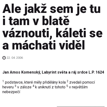
Ale jakž sem je tu
i tam v blatě
váznouti, káleti se
a máchati viděl
22. 04. 2006
Jan Amos Komenský, Labyrint světa a ráj srdce L.P. 1624
1
2
podstavce, které měly přidělány kola
zvedali pomocí
3
4
5
heveru
v záloze
k uniknutí z tohoto
v největším
nebezpečí