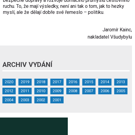
bezpečné dopravy a rozvoje domácího průmyslu cestovního
ruchu. To, že mají výsledky, není ani tak o tom, jak to hezky
myslí, ale že dělají dobře své řemeslo – politiku.
Jaromír Kainc,
nakladatel Všudybylu
ARCHIV VYDÁNÍ
2020
2019
2018
2017
2016
2015
2014
2013
2012
2011
2010
2009
2008
2007
2006
2005
2004
2003
2002
2001