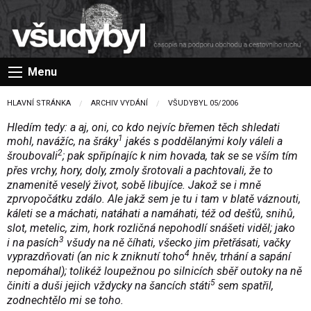
Menu
HLAVNÍ STRÁNKA
ARCHIV VYDÁNÍ
VŠUDYBYL 05/2006
Hledím tedy: a aj, oni, co kdo nejvíc břemen těch shledati
1
mohl, navážíc, na šráky
jakés s poddělanými koly váleli a
2
šroubovali
; pak spřipínajíc k nim hovada, tak se se vším tím
přes vrchy, hory, doly, zmoly šrotovali a pachtovali, že to
znamenitě veselý život, sobě libujíce. Jakož se i mně
zprvopočátku zdálo. Ale jakž sem je tu i tam v blatě váznouti,
káleti se a máchati, natáhati a namáhati, též od dešťů, snihů,
slot, metelic, zim, hork rozličná nepohodlí snášeti viděl; jako
3
i na pasích
všudy na ně číhati, všecko jim přetřásati, vačky
4
vyprazdňovati (an nic k zniknutí toho
hněv, trhání a sapání
nepomáhal); tolikéž loupežnou po silnicích sběř outoky na ně
5
činiti a duši jejich vždycky na šancích státi
sem spatřil,
zodnechtělo mi se toho.