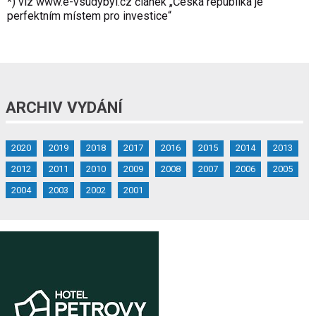
*) viz
www.e-vsudybyl.cz
článek „Česká republika je
perfektním místem pro investice“
ARCHIV VYDÁNÍ
2020
2019
2018
2017
2016
2015
2014
2013
2012
2011
2010
2009
2008
2007
2006
2005
2004
2003
2002
2001