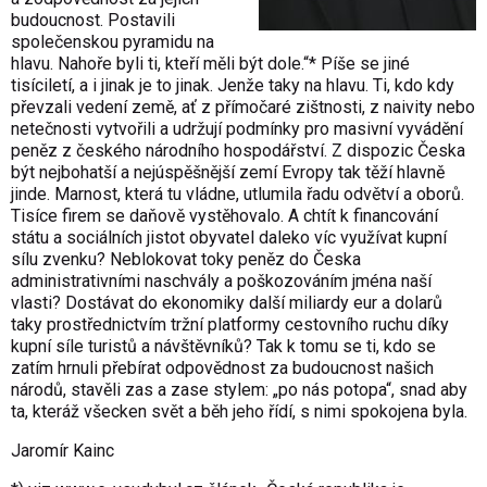
budoucnost. Postavili
společenskou pyramidu na
hlavu. Nahoře byli ti, kteří měli být dole.“* Píše se jiné
tisíciletí, a i jinak je to jinak. Jenže taky na hlavu. Ti, kdo kdy
převzali vedení země, ať z přímočaré zištnosti, z naivity nebo
netečnosti vytvořili a udržují podmínky pro masivní vyvádění
peněz z českého národního hospodářství. Z dispozic Česka
být nejbohatší a nejúspěšnější zemí Evropy tak těží hlavně
jinde. Marnost, která tu vládne, utlumila řadu odvětví a oborů.
Tisíce firem se daňově vystěhovalo. A chtít k financování
státu a sociálních jistot obyvatel daleko víc využívat kupní
sílu zvenku? Neblokovat toky peněz do Česka
administrativními naschvály a poškozováním jména naší
vlasti? Dostávat do ekonomiky další miliardy eur a dolarů
taky prostřednictvím tržní platformy cestovního ruchu díky
kupní síle turistů a návštěvníků? Tak k tomu se ti, kdo se
zatím hrnuli přebírat odpovědnost za budoucnost našich
národů, stavěli zas a zase stylem: „po nás potopa“, snad aby
ta, kteráž všecken svět a běh jeho řídí, s nimi spokojena byla.
Jaromír Kainc