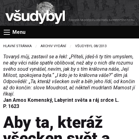
Menu
HLAVNÍ STRÁNKA
ARCHIV VYDÁNÍ
VŠUDYBYL 08/2013
Tovaryš můj, zastavil se a řekl: „Příteli, jdeš-li ty tím umyslem,
ne aby věci náše spatře obliboval, než aby o nich dle rozumu
svého soud vynášel, nevím, jak by s tím královna náše, Její
Milost, spokojena byla.“ „I kdo je to královna váše?“ dím já.
Odpověděl: „Ta, kteráž všecken svět a běh jeho řídí, od končin
až do končin: slove Moudrost, ač někteří mudrlanti Marnost jí
říkají.
Jan Amos Komenský, Labyrint světa a ráj srdce L.
P. 1623
Aby ta, kteráž
všecken svět a