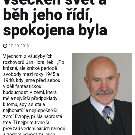
běh jeho řídí,
spokojena byla
27. 10. 2013
V jednom z všudybylích
rozhovorů Jan Horal řekl: „Po
krásné, ale krátké periodě
svobody mezi roky 1945 a
1948, kdy jsme před sebou
viděli fantastickou
budoucnost, v zemi, která
měla největší předpoklady
k tomu, aby se stala
nejbohatší a nejúspěšnější
zemí Evropy, přišla naprostá
tma. Ti nejprimitivnější
převzali vedení našich národů
a zodpovědnost za jejich