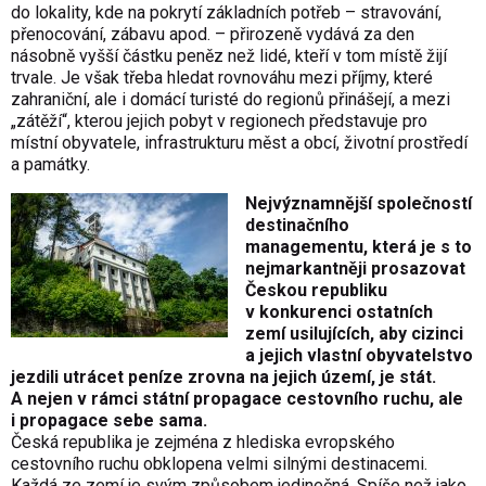
do lokality, kde na pokrytí základních potřeb – stravování,
přenocování, zábavu apod. – přirozeně vydává za den
násobně vyšší částku peněz než lidé, kteří v tom místě žijí
trvale. Je však třeba hledat rovnováhu mezi příjmy, které
zahraniční, ale i domácí turisté do regionů přinášejí, a mezi
„zátěží“, kterou jejich pobyt v regionech představuje pro
místní obyvatele, infrastrukturu měst a obcí, životní prostředí
a památky.
Nejvýznamnější společností
destinačního
managementu, která je s to
nejmarkantněji prosazovat
Českou republiku
v konkurenci ostatních
zemí usilujících, aby cizinci
a jejich vlastní obyvatelstvo
jezdili utrácet peníze zrovna na jejich území, je stát.
A nejen v rámci státní propagace cestovního ruchu, ale
i propagace sebe sama.
Česká republika je zejména z hlediska evropského
cestovního ruchu obklopena velmi silnými destinacemi.
Každá ze zemí je svým způsobem jedinečná. Spíše než jako