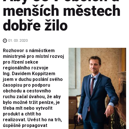
menších městech
dobře žilo
01. 03. 2020
Rozhovor s náměstkem
ministryně pro místní rozvoj
pro řízení sekce
regionálního rozvoje
Ing. Davidem Koppitzem
jsem v duchu poslání svého
časopisu pro podporu
obchodu a cestovního
ruchu začal úvahou, že aby
bylo možné tržit peníze, je
třeba mít nebo vytvořit
produkt a chtít ho
realizovat. Uvést ho na trh,
úspěšně propagovat