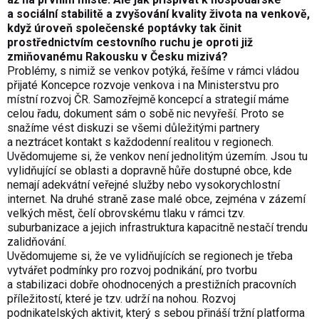
a sociální stabilitě a zvyšování kvality života na venkově,
když úroveň společenské poptávky tak činit
prostřednictvím cestovního ruchu je oproti již
zmiňovanému Rakousku v Česku mizivá?
Problémy, s nimiž se venkov potýká, řešíme v rámci vládou
přijaté Koncepce rozvoje venkova i na Ministerstvu pro
místní rozvoj ČR. Samozřejmě koncepcí a strategií máme
celou řadu, dokument sám o sobě nic nevyřeší. Proto se
snažíme vést diskuzi se všemi důležitými partnery
a neztrácet kontakt s každodenní realitou v regionech.
Uvědomujeme si, že venkov není jednolitým územím. Jsou tu
vylidňující se oblasti a dopravně hůře dostupné obce, kde
nemají adekvátní veřejné služby nebo vysokorychlostní
internet. Na druhé straně zase malé obce, zejména v zázemí
velkých měst, čelí obrovskému tlaku v rámci tzv.
suburbanizace a jejich infrastruktura kapacitně nestačí trendu
zalidňování.
Uvědomujeme si, že ve vylidňujících se regionech je třeba
vytvářet podmínky pro rozvoj podnikání, pro tvorbu
a stabilizaci dobře ohodnocených a prestižních pracovních
příležitostí, které je tzv. udrží na nohou. Rozvoj
podnikatelských aktivit, který s sebou přináší tržní platforma