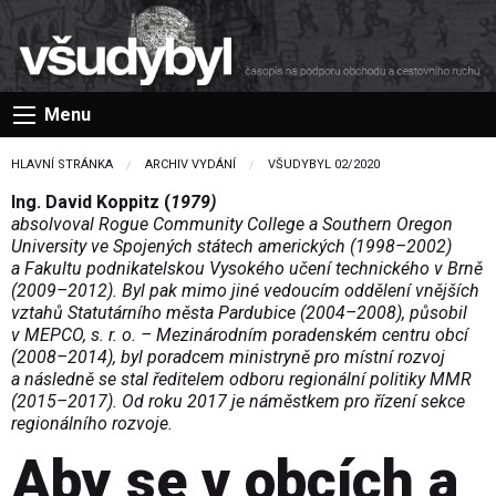
Menu
HLAVNÍ STRÁNKA
ARCHIV VYDÁNÍ
VŠUDYBYL 02/2020
Ing. David Koppitz (
1979)
absolvoval Rogue Community College a Southern Oregon
University ve Spojených státech amerických (1998–2002)
a Fakultu podnikatelskou Vysokého učení technického v Brně
(2009–2012). Byl pak mimo jiné vedoucím oddělení vnějších
vztahů Statutárního města Pardubice (2004–2008), působil
v MEPCO, s. r. o. – Mezinárodním poradenském centru obcí
(2008–2014), byl poradcem ministryně pro místní rozvoj
a následně se stal ředitelem odboru regionální politiky MMR
(2015–2017). Od roku 2017 je náměstkem pro řízení sekce
regionálního rozvoje.
Aby se v obcích a