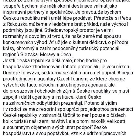
soupeře bychom ale měli okolní destinace vnímat jako
inspirativní partnery a spoluhráče. Je pravda, že bychom
Českou republiku měli umět lépe prodávat. Přestože si třeba
z Rakouska můžeme v ledačems brát příklad, naše výchozí
podmínky jsou jiné. Středoevropský prostor je velmi
rozmanitý a dovolím si tvrdit, že naše země má spoustu
konkurenčních výhod. Ať už jde o kulturní dědictví, o přírodní
krásy, ohromný a zatím nedoceněný turistický potenciál
regionů Slezska, Moravy a Čech…
Jestli Česká republika dělá málo, nebo hodně pro
hospodářské zhodnocování tohoto potenciálu, je věcí názoru.
Určitě je to výzva, se kterou se stát musí umět poprat. A nejen
prostřednictvím agentury CzechTourism, ze které chceme
vytvořit de facto národní marketingovou agenturu, ale
do prosazování obchodních zájmů České republiky se musí
zapojit i další agentury a instituce, které Česko
na zahraničních odbytištích prezentují. Potenciál vidím
i v rodící se meziresortní spolupráci pro jednotnou prezentaci
České republiky v zahraničí. Určitě to není pouze o číslech,
kolik turistů naši zemi navštíví, ale o tom, nakolik velikostí
a souhrnným objemem svých útrat podpoří české
hospodářství a svou poptávkou vznik a udržení pracovních