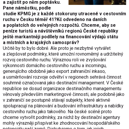
a zajistit po něm poptávku.
Pane náměstku, podle
studie KPMG je z každé stokoruny utracené v cestovním
ruchu v Česku téměř 41?Kč odvedeno na daních
a poplatcích do veřejných rozpočtů. Chceme, aby se
peníze turistů a návštěvníků regionů České republiky
ještě markantněji podílely na financování výdajů státu
a místních a krajských samospráv?
Určitě by to bylo dobré. Ale proto je nezbytné vytvářet
a zlepšovat podmínky, které umožní rovnoměrný a udržitelný
rozvoj cestovního ruchu. Výraznou roli ve zvyšování
výkonnosti domácího cestovního ruchu a incomingu,
generujícího obdobně jako export zahraniční inkaso,
a usměrňování rozvoje odvětví v regionech sehrává činnost
souhrnně označovaná jako destinační management. V České
republice se dosud organizace destinačního managementu
věnovaly především marketingové činnosti, ale podobně jako
v zahraničí se postupně stávají subjekty, které aktivně
spolupracují na plánování a budování infrastruktury a nabídky
cestovního ruchu jako takového. Na české scéně proto
chceme vytvořit podmínky, za nichž by destinační agentury
mohly výrazněji přispívat ke zhodnocování hospodářského
potenciálu naší země. Diskutujeme o tom, jak jejich