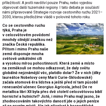
příležitostí. A jestli navštíví pouze Prahu, nebo vyjedou
objevovat další tuzemské regiony. I tato debata je součástí
námi připravované Strategie rozvoje cestovního ruchu 2021–
2030, kterou předložíme vládě v polovině tohoto roku.
Co se cestovního ruchu
týká, Praha je
v celosvětovém povědomí
mnohdy silnější značkou než
značka Česká republika.
Přitom i mimo Prahu naše
země disponuje mnoha
světově unikátními cíli
a vysokou mírou pohostinnosti. Která země a místo
na zeměkouli se mohou odkazovat, že daly světu
globálně nejznámější věc, platidlo dolar? Že v nich (díky
laureátce Nobelovy ceny Marii Curie-Skłodowské)
začala atomová éra lidstva a ještě před ní tam působil
renesanční učenec Georgius Agricola, jehož De re
metallica libri XII byla přes dvě století celosvětovou biblí
hornictví a hutnictví? Jistě, i mimo Prahu mají jasno, že
zhodnocováním takovýchto daností jde o jejich peníze
až na prvním místě. Ale jak přispívat k hospodářské