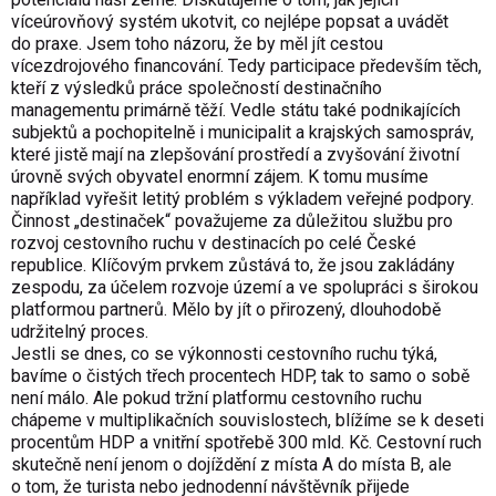
víceúrovňový systém ukotvit, co nejlépe popsat a uvádět
do praxe. Jsem toho názoru, že by měl jít cestou
vícezdrojového financování. Tedy participace především těch,
kteří z výsledků práce společností destinačního
managementu primárně těží. Vedle státu také podnikajících
subjektů a pochopitelně i municipalit a krajských samospráv,
které jistě mají na zlepšování prostředí a zvyšování životní
úrovně svých obyvatel enormní zájem. K tomu musíme
například vyřešit letitý problém s výkladem veřejné podpory.
Činnost „destinaček“ považujeme za důležitou službu pro
rozvoj cestovního ruchu v destinacích po celé České
republice. Klíčovým prvkem zůstává to, že jsou zakládány
zespodu, za účelem rozvoje území a ve spolupráci s širokou
platformou partnerů. Mělo by jít o přirozený, dlouhodobě
udržitelný proces.
Jestli se dnes, co se výkonnosti cestovního ruchu týká,
bavíme o čistých třech procentech HDP, tak to samo o sobě
není málo. Ale pokud tržní platformu cestovního ruchu
chápeme v multiplikačních souvislostech, blížíme se k deseti
procentům HDP a vnitřní spotřebě 300 mld. Kč. Cestovní ruch
skutečně není jenom o dojíždění z místa A do místa B, ale
o tom, že turista nebo jednodenní návštěvník přijede