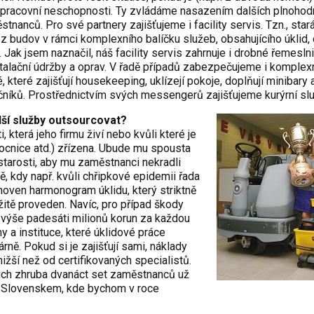
v pracovní neschopnosti. Ty zvládáme nasazením dalších plnohod
tnanců. Pro své partnery zajišťujeme i facility servis. Tzn., sta
oz budov v rámci komplexního balíčku služeb, obsahujícího úklid, 
 Jak jsem naznačil, náš facility servis zahrnuje i drobné řemesln
nstalační údržby a oprav. V řadě případů zabezpečujeme i komplex
teré zajišťují housekeeping, uklízejí pokoje, doplňují minibary a
čníků. Prostřednictvím svých messengerů zajišťujeme kurýrní slu
alší služby outsourcovat?
, která jeho firmu živí nebo kvůli které je
mocnice atd.) zřízena. Ubude mu spousta
starosti, aby mu zaměstnanci nekradli
obě, kdy např. kvůli chřipkové epidemii řada
oven harmonogram úklidu, který striktně
žitě proveden. Navíc, pro případ škody
výše padesáti milionů korun za každou
my a instituce, které úklidové práce
ně. Pokud si je zajišťují sami, náklady
nižší než od certifikovaných specialistů.
ašich zhruba dvanáct set zaměstnanců už
se Slovenskem, kde bychom v roce