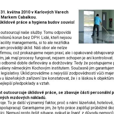
 31. května 2010 v Karlových Varech
m Markem Cabalkou.
 úklidové práce a hygiena budov souvisí
 outsourcují naše služby. Tomu odpovídá
milionů korun bez DPH. Lidé, kteří nejsou
acility managementu, si to ale nezřídka
í tam provádějí úklid. Náš obor ale nelze
firmou, což prokazujeme nejen praxí, ale i opakovaně obhajovan
m, jak mají procesy fungovat, nejsem schopen je ani kontrolovat.
jsou odborně dobře definovány a dodržovány. Tedy že postupujeme
chváleny německým Kochovým institutem. Současně jim garantuje
 legislativy. Úklid provádíme s nejvyšší zodpovědností vůči maje
 u lázeňských zařízení lze konstatovat, že i s láskou k objektům
 nejlepší předpoklady a vztah.
nt outsourcuje úklidové práce, se zbavuje části personální 
ených mzdových nákladů.
roje. To je další významný faktor, proč s námi lázeňské, hotelové,
 spolupracují. Garantujeme jim, že tyto práce zajišťují průběžně ško
ci. Nemusí proto řešit situace, pokud je (např. z důvodu nemoci