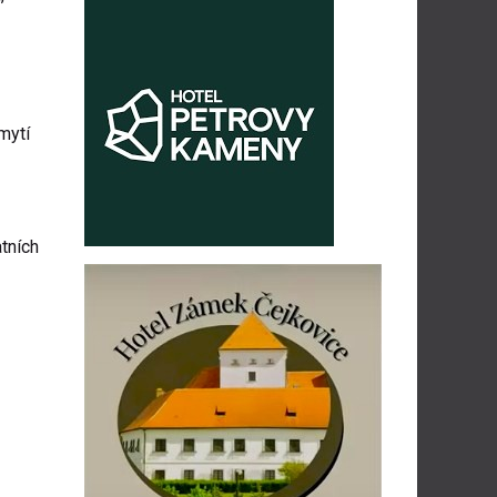
mytí
atních