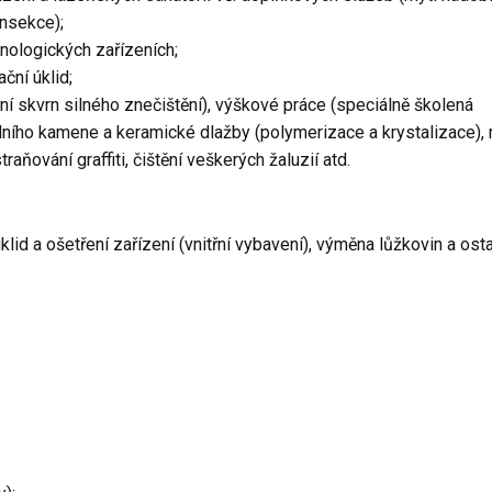
insekce);
nologických zařízeních;
ní ú­klid;
ění skvrn silného znečištění), výškové práce (speciálně školená
dního kamene a keramické dlažby (polymerizace a krystalizace), 
raňování graffiti, čištění veškerých žaluzií atd.
klid a ošetření zařízení (vnitřní vybavení), výměna lůžkovin a ost