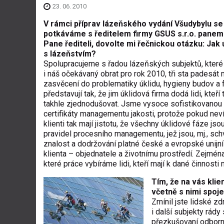
23. 06. 2010
V rámci příprav lázeňského vydání Všudybylu se
potkáváme s ředitelem firmy GSUS s.r.o. pane
Pane řediteli, dovolte mi řečnickou otázku: Jak
s lázeňstvím?
Spolupracujeme s řadou lázeňských subjektů, které
i náš očekávaný obrat pro rok 2010, tři sta padesát 
zasvěcení do problematiky úklidu, hygieny budov a f
představují tak, že jim úklidová firma dodá lidi, kteř
takhle zjednodušovat. Jsme vysoce sofistikovanou 
certifikáty managementu jakosti, protože pokud neví
klienti tak mají jistotu, že všechny úklidové fáze 
pravidel procesního managementu, jež jsou, mj., s
znalost a dodržování platné české a evropské unijní
klienta – objednatele a životnímu prostředí. Zejména
které práce vybíráme lidi, kteří mají k dané činnosti
Tím, že na vás klie
včetně s nimi spoj
Zmínil jste lidské zd
i další subjekty rády
přezkušovaní odborní