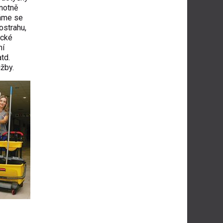
notně
ráme se
ostrahu,
ické
ní
td.
žby.