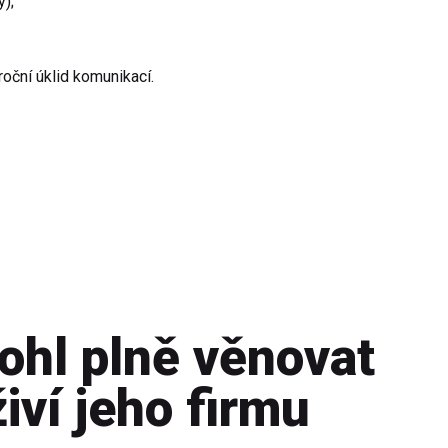
y);
roční úklid komunikací.
ohl plně věnovat
živí jeho firmu