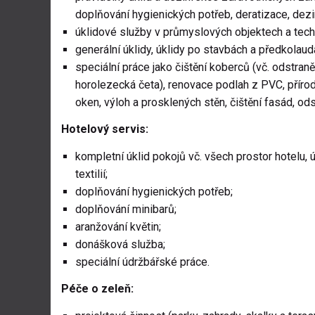
doplňování hygienických potřeb, deratizace, dez
úklidové služby v průmyslových objektech a tech
generální úklidy, úklidy po stavbách a předkolaudač
speciální práce jako čištění koberců (vč. odstran
horolezecká četa), renovace podlah z PVC, příro
oken, výloh a prosklených stěn, čištění fasád, odst
Hotelový servis:
kompletní úklid pokojů vč. všech prostor hotelu, ú
textilií;
doplňování hygienických potřeb;
doplňování minibarů;
aranžování květin;
donášková služba;
speciální údržbářské práce.
Péče o zeleň: