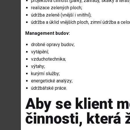
projektová činnost (parky, zahrady, skalky a teras
realizace zelených ploch;
údržba zeleně (vnější i vnitřní);
údržba a úklid vnějších ploch, zimní údržba a celo
Management budov:
drobné opravy budov;
vytápění;
vzduchotechnika;
výtahy;
kurýrní služby;
energetické analýzy;
údržbářské práce.
Aby se klient m
činnosti, která 