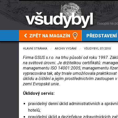
ZPĚT NA MAGAZÍN
PŘEDSTAVENÍ
HLAVNÍ STRÁNKA
ARCHIV VYDÁNÍ
VŠUDYBYL 07/2010
Firma GSUS s.r.o. na trhu působí od roku 1997. Zákl
na světové úrovni. Je držitelkou certifikátů: man
managementu ISO 14001:2005; managementu řízení 
vypracována tak, aby trvale umožňovala praktikovat
úklidu a čištění a jejím prostřednictvím zastoupen v
zemí Evropské unie.
Úklidový servis:
pravidelný denní úklid administrativních a správn
hotelů;
pravidelný úklid a dezinfekce zdravotnických zař