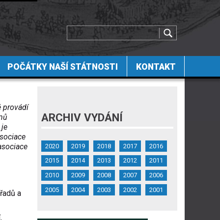
POČÁTKY NAŠÍ STÁTNOSTI
KONTAKT
é provádí
ARCHIV VYDÁNÍ
émů
je
asociace
 asociace
2020
2019
2018
2017
2016
2015
2014
2013
2012
2011
2010
2009
2008
2007
2006
2005
2004
2003
2002
2001
úřadů a
,