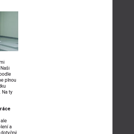
ými
 Naši
 podle
me plnou
tku
. Na ty
práce
 ale
lení a
) dotyčný