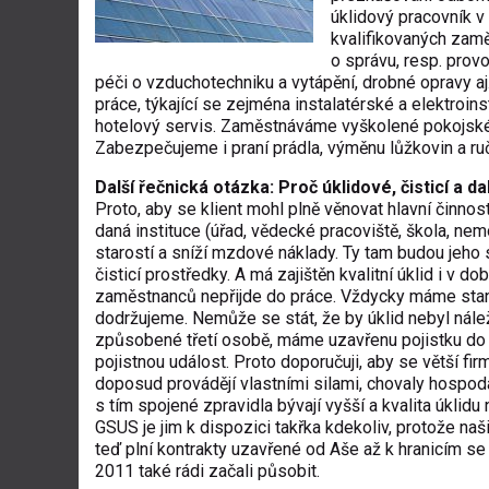
úklidový pracovník 
kvalifikovaných zaměs
o správu, resp. prov
péči o vzduchotechniku a vytápění, drobné opravy aj.
práce, týkající se zejména instalatérské a elektroi
hotelový servis. Zaměstnáváme vyškolené pokojské, k
Zabezpečujeme i praní prádla, výměnu lůžkovin a ru
Další řečnická otázka: Proč úklidové, čisticí a d
Proto, aby se klient mohl plně věnovat hlavní činnosti
daná instituce (úřad, vědecké pracoviště, škola, ne
starostí a sníží mzdové náklady. Ty tam budou jeho 
čisticí prostředky. A má zajištěn kvalitní úklid i v d
zaměstnanců nepřijde do práce. Vždycky máme stan
dodržujeme. Nemůže se stát, že by úklid nebyl nále
způsobené třetí osobě, máme uzavřenu pojistku do 
pojistnou událost. Proto doporučuji, aby se větší fir
doposud provádějí vlastními silami, chovaly hospodár
s tím spojené zpravidla bývají vyšší a kvalita úklidu 
GSUS je jim k dispozici takřka kdekoliv, protože n
teď plní kontrakty uzavřené od Aše až k hranicím 
2011 také rádi začali působit.