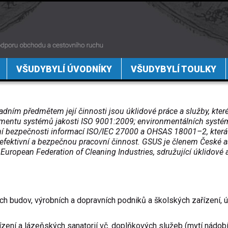
VŠUDYBYLÍ ÚVODNÍKY
VŠUDYBYLÍ TOULKY
adním předmětem její činnosti jsou úklidové práce a služby, kter
agementu systémů jakosti ISO 9001:2009; environmentálních syst
bezpečnosti informací ISO/IEC 27000 a OHSAS 18001–2, která 
 efektivní a bezpečnou pracovní činnost. GSUS je členem České 
 European Federation of Cleaning Industries, sdružující úklidové
ích budov, výrobních a dopravních podniků a školských zařízení, 
ízení a lázeňských sanatorií vč. doplňkových služeb (mytí nádobí