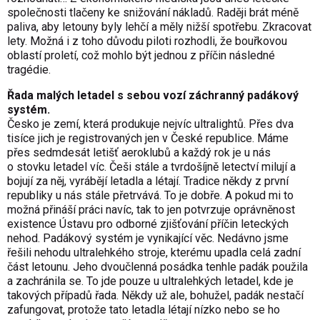
společnosti tlačeny ke snižování nákladů. Raději brát méně
paliva, aby letouny byly lehčí a měly nižší spotřebu. Zkracovat
lety. Možná i z toho důvodu piloti rozhodli, že bouřkovou
oblastí proletí, což mohlo být jednou z příčin následné
tragédie.
Řada malých letadel s sebou vozí záchranný padákový
systém.
Česko je zemí, která produkuje nejvíc ultralightů. Přes dva
tisíce jich je registrovaných jen v České republice. Máme
přes sedmdesát letišť aeroklubů a každý rok je u nás
o stovku letadel víc. Češi stále a tvrdošíjně letectví milují a
bojují za něj, vyrábějí letadla a létají. Tradice někdy z první
republiky u nás stále přetrvává. To je dobře. A pokud mi to
možná přináší práci navíc, tak to jen potvrzuje oprávněnost
existence Ústavu pro odborné zjišťování příčin leteckých
nehod. Padákový systém je vynikající věc. Nedávno jsme
řešili nehodu ultralehkého stroje, kterému upadla celá zadní
část letounu. Jeho dvoučlenná posádka tenhle padák použila
a zachránila se. To jde pouze u ultralehkých letadel, kde je
takových případů řada. Někdy už ale, bohužel, padák nestačí
zafungovat, protože tato letadla létají nízko nebo se ho