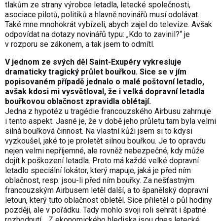
tlakům ze strany výrobce letadla, letecké společnosti,
asociace pilotů, politiků a hlavně novinářů musí odolávat.
Také mne mnohokrát vybízeli, abych zajel do televize. Avšak
odpovídat na dotazy novinářů typu: „Kdo to zavinil?“ je
v rozporu se zákonem, a tak jsem to odmítl.
V jednom ze svých děl Saint-Exupéry vykresluje
dramaticky tragický průlet bouřkou. Sice se v jím
popisovaném případě jednalo o malé poštovní letadlo,
avšak kdosi mi vysvětloval, že i velká dopravní letadla
bouřkovou oblačnost zpravidla oblétají.
Jedna z hypotéz u tragédie francouzského Airbusu zahrnuje
i tento aspekt. Jasné je, že v době jeho průletu tam byla velmi
silná bouřková činnost. Na vlastní kůži jsem si to kdysi
vyzkoušel, jaké to je proletět silnou bouřkou. Je to opravdu
nejen velmi nepříjemné, ale rovněž nebezpečné, kdy může
dojít k poškození letadla. Proto má každé velké dopravní
letadlo speciální lokátor, který mapuje, jaká je před ním
oblačnost, resp. jsou-li před ním bouřky. Za nešťastným
francouzským Airbusem letěl další, a to španělský dopravní
letoun, který tuto oblačnost obletěl. Sice přiletěl o půl hodiny
později, ale v pořádku. Tady mohlo svoji roli sehrát i špatné
rozhodnutí… Z ekonomického hlediska jsou dnes letecké