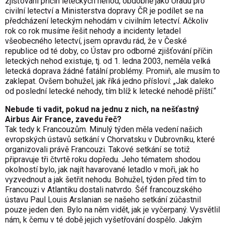
zjišťování příčin leteckých nehod, obdobně jako Úřadu pro
civilní letectví a Ministerstva dopravy ČR je podílet se na
předcházení leteckým nehodám v civilním letectví. Ačkoliv
rok co rok musíme řešit nehody a incidenty letadel
všeobecného letectví, jsem opravdu rád, že v České
republice od té doby, co Ústav pro odborné zjišťování příčin
leteckých nehod existuje, tj. od 1. ledna 2003, neměla velká
letecká doprava žádné fatální problémy. Promiň, ale musím to
zaklepat. Ovšem bohužel, jak říká jedno přísloví: „Jak daleko
od poslední letecké nehody, tím blíž k letecké nehodě příští.“
Nebude ti vadit, pokud na jednu z nich, na nešťastný
Airbus Air France, zavedu řeč?
Tak tedy k Francouzům. Minulý týden měla vedení našich
evropských ústavů setkání v Chorvatsku v Dubrovníku, které
organizovali právě Francouzi. Takové setkání se totiž
připravuje tři čtvrtě roku dopředu. Jeho tématem shodou
okolností bylo, jak najít havarované letadlo v moři, jak ho
vyzvednout a jak šetřit nehodu. Bohužel, týden před tím to
Francouzi v Atlantiku dostali natvrdo. Šéf francouzského
ústavu Paul Louis Arslanian se našeho setkání zúčastnil
pouze jeden den. Bylo na něm vidět, jak je vyčerpaný. Vysvětlil
nám, k čemu v té době jejich vyšetřování dospělo. Jakým