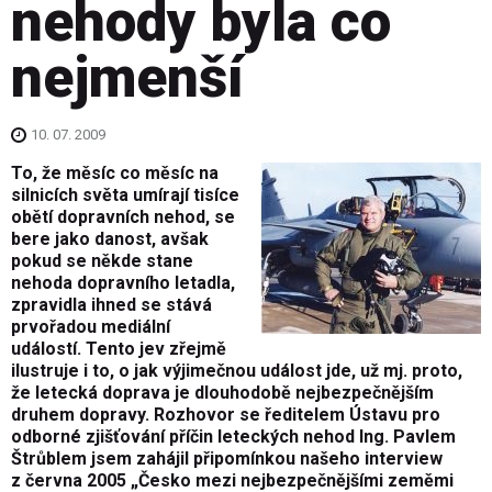
nehody byla co
nejmenší
10. 07. 2009
To, že měsíc co měsíc na
silnicích světa umírají tisíce
obětí dopravních nehod, se
bere jako danost, avšak
pokud se někde stane
nehoda dopravního letadla,
zpravidla ihned se stává
prvořadou mediální
událostí. Tento jev zřejmě
ilustruje i to, o jak výjimečnou událost jde, už mj. proto,
že letecká doprava je dlouhodobě nejbezpečnějším
druhem dopravy. Rozhovor se ředitelem Ústavu pro
odborné zjišťování příčin leteckých nehod Ing. Pavlem
Štrůblem jsem zahájil připomínkou našeho interview
z června 2005 „Česko mezi nejbezpečnějšími zeměmi