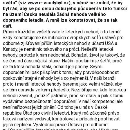
světa“ (viz
www.e-vsudybyl.cz
), v němž se zmínil, že by
byl rád, aby se po celou dobu jeho působení v této funkci
na území Česka neudála žádná nehoda velkého
dopravního letadla. A mně lze konstatovat, že se tak
daří.
Přáním každého vyšetřovatele leteckých nehod, a to téměř
vždy konstatujeme na mítincích evropských šéfů ústavů pro
odborné zjišťování příčin leteckých nehod s účastí USA a
Kanady, je nemít nic takového na práci. Nešetřit letecké
nehody, protože k nim nedochází. Bohužel, život je takový, že
se čas od času nějaká stane. Naším posláním je šetřit, proč
se ta která nehoda stala, odhalit její příčiny. Svými
doporučeními pak přispívat k tomu, aby pravděpodobnost
opakování stejné nehody byla co nejmenší. V naší branži
proto i menší letecké nehody bereme jako velmi vážné, aby
se těm opravdu velkým předešlo. Nezjišťujeme, kdo leteckou
nehodu zavinil, „pouze“ pátráme, proč se stala, a pak k tomu
vydáváme bezpečnostní doporučení. V naší kompetenci ale
není nařizovat jejich plnění. Od toho je u nás v České
republice Úřad pro civilní letectví, který má zákonné právo
taková nařízení vydávat, kontrolovat a případně postihovat
jejich neplnění. Výslednicí práce Ústavu pro odborné