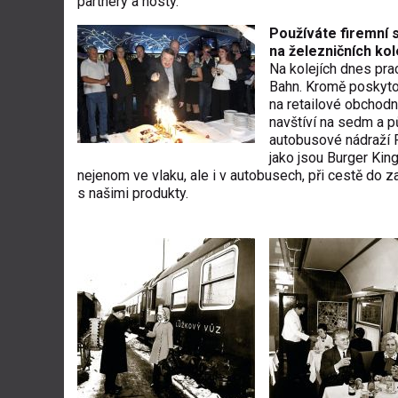
partnery a hosty.
Používáte firemní 
na železničních kol
Na kolejích dnes pr
Bahn. Kromě poskytov
na retailové obchodn
navštíví na sedm a p
autobusové nádraží Fl
jako jsou Burger Kin
nejenom ve vlaku, ale i v autobusech, při cestě do
s našimi produkty.