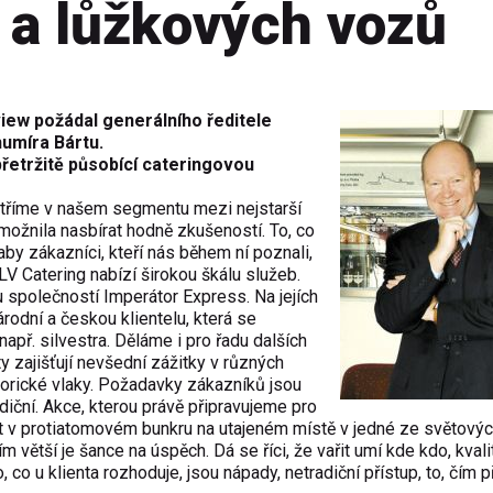
h a lůžkových vozů
view požádal generálního ředitele
humíra Bártu.
přetržitě působící cateringovou
atříme v našem segmentu mezi nejstarší
možnila nasbírat hodně zkušeností. To, co
y zákazníci, kteří nás během ní poznali,
JLV Catering nabízí širokou škálu služeb.
u společností Imperátor Express. Na jejích
rodní a českou klientelu, která se
např. silvestra. Děláme i pro řadu dalších
y zajišťují nevšední zážitky v různých
storické vlaky. Požadavky zákazníků jsou
adiční. Akce, kterou právě připravujeme pro
 v protiatomovém bunkru na utajeném místě v jedné ze světový
m větší je šance na úspěch. Dá se říci, že vařit umí kde kdo, kvali
co u klienta rozhoduje, jsou nápady, netradiční přístup, to, čím 