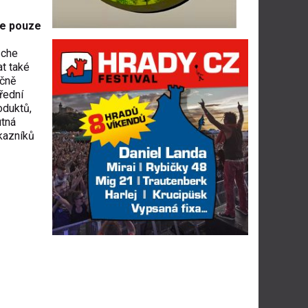
te pouze
sche
t také
očně
řední
oduktů,
utná
ákazníků