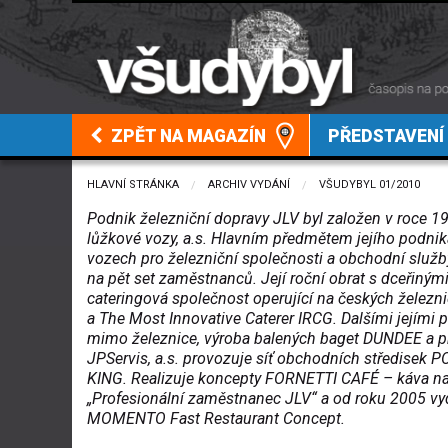
ZPĚT NA MAGAZÍN
PŘEDSTAVENÍ
HLAVNÍ STRÁNKA
ARCHIV VYDÁNÍ
VŠUDYBYL 01/2010
Podnik železniční dopravy JLV byl založen v roce 19
lůžkové vozy, a.s. Hlavním předmětem jejího podniká
vozech pro železniční společnosti a obchodní služb
na pět set zaměstnanců. Její roční obrat s dceřiným
cateringová společnost operující na českých železn
a The Most Innovative Caterer IRCG. Dalšími jejími 
mimo železnice, výroba balených baget DUNDEE a pr
JPServis, a.s. provozuje síť obchodních středisek 
KING. Realizuje koncepty FORNETTI CAFÉ – káva na
„Profesionální zaměstnanec JLV“ a od roku 2005 vy
MOMENTO Fast Restaurant Concept.