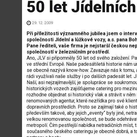
50 let Jídelníc
29. 12. 2009
Při příležitosti významného jubilea jsem o inter
společnosti Jídelní a lůžkové vozy, a.s. pana Bo
Pane řediteli, vaše firma je nejstarší českou ne
společností v železničním prostředí.
Ano, JLV si připomněly 50 let od svého založení. P
ve střední Evropě. Naše padesátiletá historie nám u
se obecně nazývá know-how. Zavazuje nás k tomu, ab
rádi využívali naše služby i po dalších padesát let. 
Naší, asi nejzajímavější, je spolupráce se soukromo
historických vozech zajišťujeme catering pro meziná
rozhodne objednat si historický vlak a strávit v něm 
renomovaných agentur, které nezřídka pro své klient
dopravních prostředích. Proto se zajímají také o hi
především takové, aby jejich „eventy“ byly jiné, netr
velkou renomovanou společnost, se bude odehrávat
metropolí. Čím pestřejší nabídka netradičních míst, tí
současného českého cateringu je obecně dobrá, a to, 