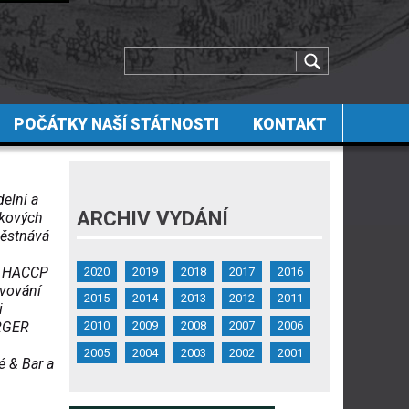
POČÁTKY NAŠÍ STÁTNOSTI
KONTAKT
delní a
ARCHIV VYDÁNÍ
tkových
městnává
1, HACCP
2020
2019
2018
2017
2016
avování
2015
2014
2013
2012
2011
i
2010
2009
2008
2007
2006
URGER
2005
2004
2003
2002
2001
é & Bar a