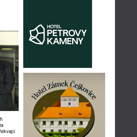
ch
ta
překvapí