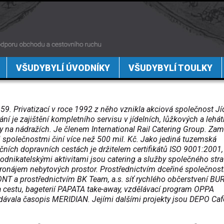
VŠUDYBYLÍ ÚVODNÍKY
VŠUDYBYLÍ TOULKY
59. Privatizací v roce 1992 z něho vznikla akciová společnost Jí
ní je zajištění kompletního servisu v jídelních, lůžkových a lehá
y na nádražích. Je členem International Rail Catering Group. Za
i společnostmi činí více než 500 mil. Kč. Jako jediná tuzemská
ičních dopravních cestách je držitelem certifikátů ISO 9001:200
podnikatelskými aktivitami jsou catering a služby společného str
onájem nebytových prostor. Prostřednictvím dceřiné společnost
PONT a prostřednictvím BK Team, a.s. síť rychlého občerstvení B
 cestu, bageterií PAPATA take-away, vzdělávací program OPPA
dávala časopis MERIDIAN. Jejími dalšími projekty jsou DEPO Caf