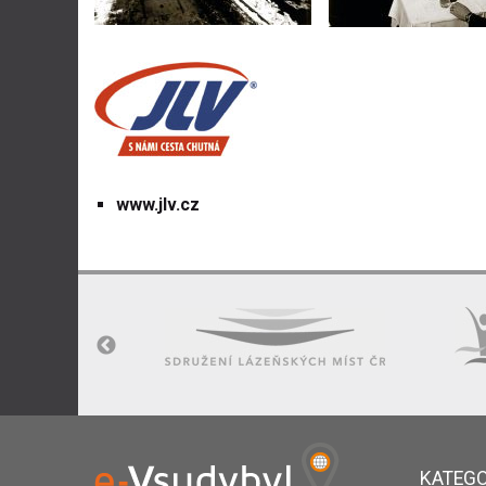
www.jlv.cz
KATEGO