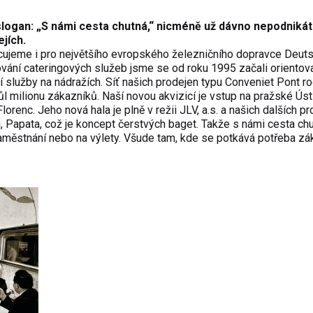
slogan: „S námi cesta chutná,“ nicméně už dávno nepodniká
ejích.
acujeme i pro největšího evropského železničního dopravce Deut
ání cateringových služeb jsme se od roku 1995 začali orientova
í služby na nádražích. Síť našich prodejen typu Conveniet Pont r
ůl milionu zákazníků. Naší novou akvizicí je vstup na pražské Úst
orenc. Jeho nová hala je plně v režii JLV, a.s. a našich dalších pr
g, Papata, což je koncept čerstvých baget. Takže s námi cesta ch
 zaměstnání nebo na výlety. Všude tam, kde se potkává potřeba z