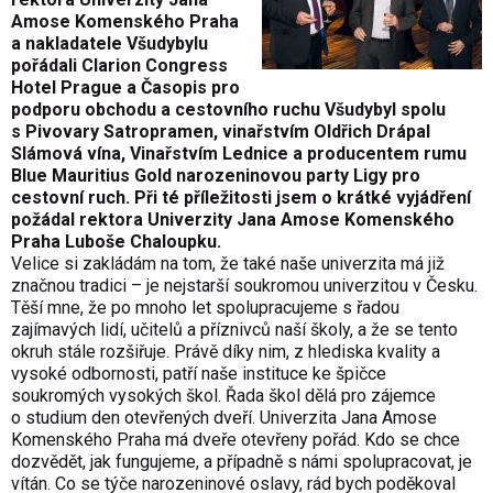
Amose Komenského Praha
a nakladatele Všudybylu
pořádali Clarion Congress
Hotel Prague a Časopis pro
podporu obchodu a cestovního ruchu Všudybyl spolu
s Pivovary Satropramen, vinařstvím Oldřich Drápal
Slámová vína, Vinařstvím Lednice a producentem rumu
Blue Mauritius Gold narozeninovou party Ligy pro
cestovní ruch. Při té příležitosti jsem o krátké vyjádření
požádal rektora Univerzity Jana Amose Komenského
Praha Luboše Chaloupku.
Velice si zakládám na tom, že také naše univerzita má již
značnou tradici – je nejstarší soukromou univerzitou v Česku.
Těší mne, že po mnoho let spolupracujeme s řadou
zajímavých lidí, učitelů a příznivců naší školy, a že se tento
okruh stále rozšiřuje. Právě díky nim, z hlediska kvality a
vysoké odbornosti, patří naše instituce ke špičce
soukromých vysokých škol. Řada škol dělá pro zájemce
o studium den otevřených dveří. Univerzita Jana Amose
Komenského Praha má dveře otevřeny pořád. Kdo se chce
dozvědět, jak fungujeme, a případně s námi spolupracovat, je
vítán. Co se týče narozeninové oslavy, rád bych poděkoval