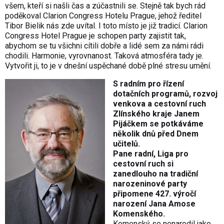
všem, kteří si našli čas a zúčastnili se. Stejně tak bych rád
poděkoval Clarion Congress Hotelu Prague, jehož ředitel
Tibor Bielik nás zde uvítal. I toto místo je již tradicí. Clarion
Congress Hotel Prague je schopen party zajistit tak,
abychom se tu všichni cítili dobře a lidé sem za námi rádi
chodili. Harmonie, vyrovnanost. Taková atmosféra tady je.
Vytvořit ji, to je v dnešní uspěchané době plné stresu umění.
S radním pro řízení
dotačních programů, rozvoj
venkova a cestovní ruch
Zlínského kraje Janem
Pijáčkem se potkáváme
několik dnů před Dnem
učitelů.
Pane radní, Liga pro
cestovní ruch si
zanedlouho na tradiční
narozeninové party
připomene 427. výročí
narození Jana Amose
Komenského.
Komenský se nenarodil jako