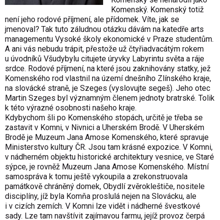
Komenský. Komenský totiž
není jeho rodové příjmení, ale přídomek. Víte, jak se
jmenoval? Tak tuto záludnou otázku dávám na katedře arts
managementu Vysoké školy ekonomické v Praze studentům.
A ani vás nebudu trápit, přestože už čtyřiadvacátým rokem
u úvodníků Všudybylu citujete úryvky Labyrintu světa a ráje
srdce. Rodové příjmení, na které jsou zaknihovány statky, jež
Komenského rod vlastnil na území dnešního Zlínského kraje,
na slovácké straně, je Szeges (vyslovujte segeš). Jeho otec
Martin Szeges byl významným členem jednoty bratrské. Tolik
k této výrazné osobnosti našeho kraje.
Kdybychom šli po Komenského stopách, určitě je třeba se
zastavit v Komni, v Nivnici a Uherském Brodě. V Uherském
Brodě je Muzeum Jana Amose Komenského, které spravuje
Ministerstvo kultury ČR. Jsou tam krásné expozice. V Komni,
v nádherném objektu historické architektury vesnice, ve Staré
sýpce, je rovněž Muzeum Jana Amose Komenského. Místní
samospráva k tomu ještě vykoupila a zrekonstruovala
památkově chráněný domek, Obydlí zvěrokleštiče, nositele
disciplíny, jíž byla Komňa proslulá nejen na Slovácku, ale
i v cizích zemích. V Komni lze vidět i nádherné švestkové
sady. Lze tam navštívit zajímavou farmu, jejíž provoz čerpá