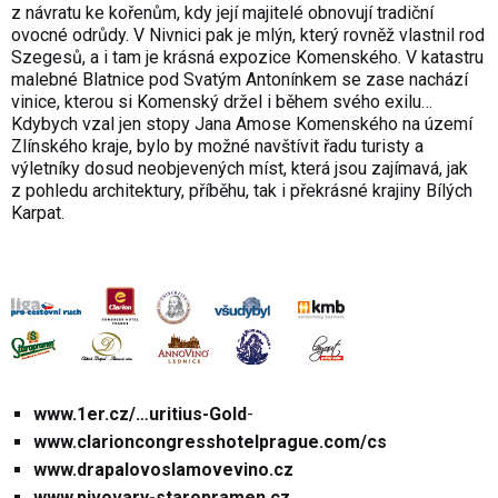
z návratu ke kořenům, kdy její majitelé obnovují tradiční
ovocné odrůdy. V Nivnici pak je mlýn, který rovněž vlastnil rod
Szegesů, a i tam je krásná expozice Komenského. V katastru
malebné Blatnice pod Svatým Antonínkem se zase nachází
vinice, kterou si Komenský držel i během svého exilu…
Kdybych vzal jen stopy Jana Amose Komenského na území
Zlínského kraje, bylo by možné navštívit řadu turisty a
výletníky dosud neobjevených míst, která jsou zajímavá, jak
z pohledu architektury, příběhu, tak i překrásné krajiny Bílých
Karpat.
www.1er.cz/…uritius-Gold
-
www.clarioncongresshotelprague.com/cs
www.drapalovoslamovevino.cz
www.pivovary-staropramen.cz