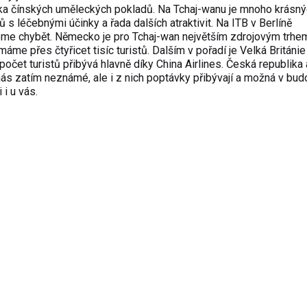
rka čínských uměleckých pokladů. Na Tchaj-wanu je mnoho krásnýc
s léčebnými účinky a řada dalších atraktivit. Na ITB v Berlíně
 chybět. Německo je pro Tchaj-wan největším zdrojovým trhe
me přes čtyřicet tisíc turistů. Dalším v pořadí je Velká Británie
očet turistů přibývá hlavně díky China Airlines. Česká republika 
ás zatím neznámé, ale i z nich poptávky přibývají a možná v bu
i u vás.