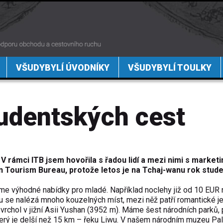
VŠUDYBYLÍ ÚVODNÍKY
VŠUDYBYLÍ TOULKY
udentských cest
V rámci ITB jsem hovořila s řadou lidí a mezi nimi s market
 Tourism Bureau, protože letos je na Tchaj-wanu rok stud
íme výhodné nabídky pro mladé. Například noclehy již od 10 EUR 
u se nalézá mnoho kouzelných míst, mezi něž patří romantické j
vrchol v jižní Asii Yushan (3952 m). Máme šest národních parků,
který je delší než 15 km – řeku Liwu. V našem národním muzeu Pa