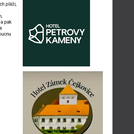
h pláži,
m,
 a pak
a
doucnu