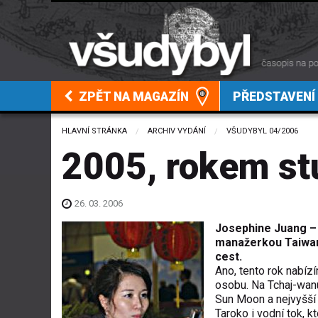
ZPĚT NA MAGAZÍN
PŘEDSTAVENÍ
HLAVNÍ STRÁNKA
ARCHIV VYDÁNÍ
VŠUDYBYL 04/2006
2005, rokem st
26. 03. 2006
Josephine Juang – 
manažerkou Taiwan
cest.
Ano, tento rok nabíz
osobu. Na Tchaj-wan
Sun Moon a nejvyšší 
Taroko i vodní tok, 