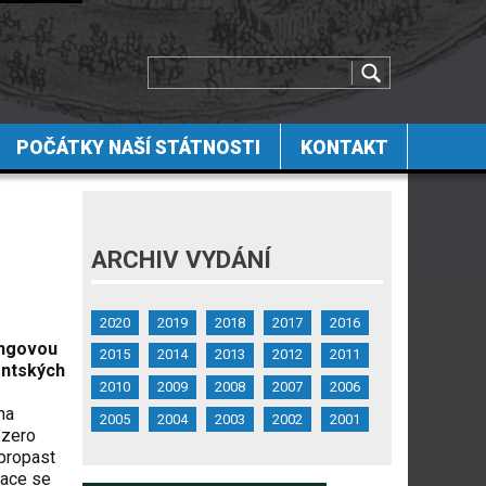
POČÁTKY NAŠÍ STÁTNOSTI
KONTAKT
ARCHIV VYDÁNÍ
2020
2019
2018
2017
2016
ingovou
2015
2014
2013
2012
2011
entských
2010
2009
2008
2007
2006
na
2005
2004
2003
2002
2001
ezero
 propast
lace se