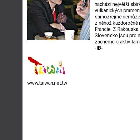
nachází největší sbí
vulkanických pramenů 
samozřejmě nemůžeme
z něhož každoročně má
Francie. Z Rakouska p
Slovensko jsou pro n
začneme s aktivitami 
-IB-
www.taiwan.net.tw