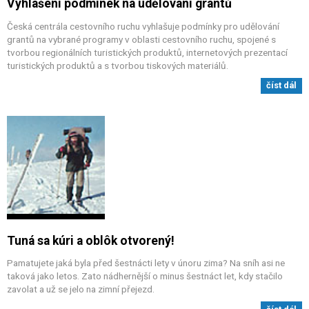
Vyhlášení podmínek na udělování grantů
Česká centrála cestovního ruchu vyhlašuje podmínky pro udělování
grantů na vybrané programy v oblasti cestovního ruchu, spojené s
tvorbou regionálních turistických produktů, internetových prezentací
turistických produktů a s tvorbou tiskových materiálů.
číst dál
Tuná sa kúri a oblôk otvorený!
Pamatujete jaká byla před šestnácti lety v únoru zima? Na sníh asi ne
taková jako letos. Zato nádhernější o minus šestnáct let, kdy stačilo
zavolat a už se jelo na zimní přejezd.