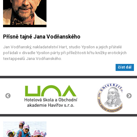
Přísně tajné Jana Vodňanského
Jan Vodňanský, nakladatelství Hart, studio Ypsilon a jejich přátelé
pořádali v divadle Ypsilon párty při příležitosti křtu knížky erotických
textappealů Jana Vodňanského.
číst dál