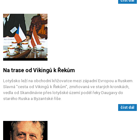
číst dál
Na trase od Vikingů k Řekům
Lotyšsko leží na obchodní křižovatce mezi západní Evropou a Ruskem.
Slavná "cesta od Vikingů k Řekům", zmiňovaná ve starých kronikách,
vedla od Skandinávie přes lotyšské území podél řeky Daugavy do
starého Ruska a Byzantské říše.
číst dál