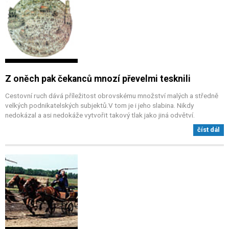
Z oněch pak čekanců mnozí převelmi tesknili
Cestovní ruch dává příležitost obrovskému množství malých a středně
velkých podnikatelských subjektů.V tom je i jeho slabina. Nikdy
nedokázal a asi nedokáže vytvořit takový tlak jako jiná odvětví.
číst dál