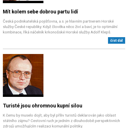
Mít kolem sebe dobrou partu lidí
Česká podnikatelská pojišťovna, a.s. je hlavním partnerem Horské
služby České republiky. Když člověka něco živí a baví, je to optimální
kombinace, říká náčelník krkonošské Horské služby Adolf Klepš.
číst dál
Turisté jsou ohromnou kupní silou
K čemu by muselo dojít, aby byl příliv turistů deklarován jako oblast
státního zájmu? Cestovní ruch je jedním z dlouhodobě perspektivních
zdrojů umožňujícím realizaci komunální politiky.