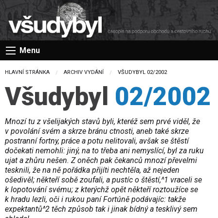
Menu
HLAVNÍ STRÁNKA
ARCHIV VYDÁNÍ
CURRENT:
VŠUDYBYL 02/2002
Všudybyl
02/2002
Mnozí tu z všelijakých stavů byli, kteréž sem prvé viděl, že
v povolání svém a skrze bránu ctnosti, aneb také skrze
postranní fortny, práce a potu nelitovali, avšak se štěstí
dočekati nemohli: jiný, na to třeba ani nemyslící, byl za ruku
ujat a zhůru nešen. Z oněch pak čekanců mnozí převelmi
tesknili, že na ně pořádka přijíti nechtěla, až nejeden
ošedivěl; někteří sobě zoufali, a pustíc o štěstí,^1 vraceli se
k lopotování svému; z kterýchž opět někteří roztoužíce se
k hradu lezli, oči i rukou paní Fortúně podávajíc: takže
expektantů^2 těch způsob tak i jinak bídný a tesklivý sem