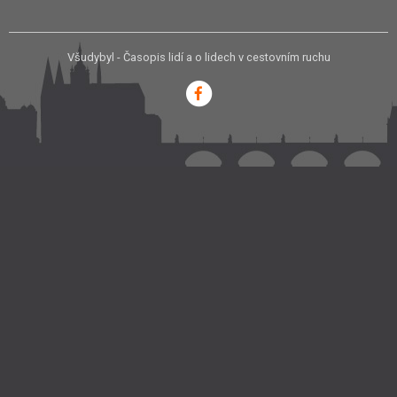
Všudybyl - Časopis lidí a o lidech v cestovním ruchu