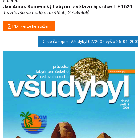
shledal.
Jan Amos Komenský Labyrint světa a ráj srdce L.P.1624
1 vzdavše se naděje na štěstí, 2 čekatelů
PDF verze ke stažení
Číslo časopisu Všudybyl 02/2002 vyšlo 26. 01. 200