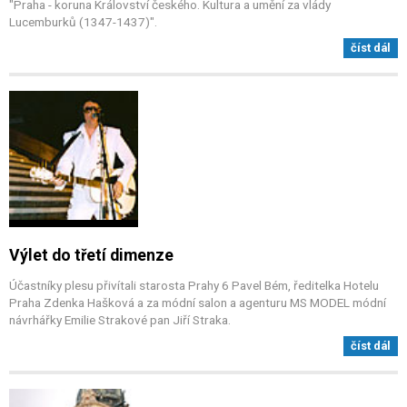
"Praha - koruna Království českého. Kultura a umění za vlády
Lucemburků (1347-1437)".
číst dál
Výlet do třetí dimenze
Účastníky plesu přivítali starosta Prahy 6 Pavel Bém, ředitelka Hotelu
Praha Zdenka Hašková a za módní salon a agenturu MS MODEL módní
návrhářky Emilie Strakové pan Jiří Straka.
číst dál