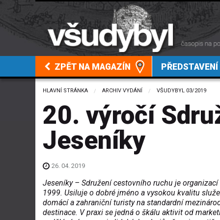
ZPĚT NA MAGAZÍN
PŘEDSTAVENÍ
HLAVNÍ STRÁNKA
ARCHIV VYDÁNÍ
VŠUDYBYL 03/2019
20. výročí Sdru
Jeseníky
26. 04. 2019
Jeseníky – Sdružení cestovního ruchu je organizac
1999. Usiluje o dobré jméno a vysokou kvalitu služe
domácí a zahraniční turisty na standardní mezináro
destinace. V praxi se jedná o škálu aktivit od mark