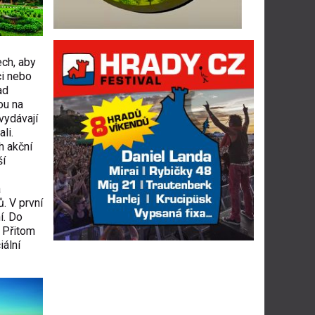
ech, aby
ci nebo
ad
ou na
vydávají
li.
h akční
ší
a
. V první
í. Do
 Přitom
iální