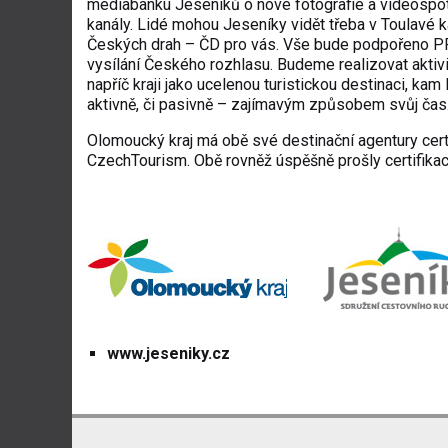
mediabanku Jeseníků o nové fotografie a videospoty
kanály. Lidé mohou Jeseníky vidět třeba v Toulavé
Českých drah – ČD pro vás. Vše bude podpořeno PP
vysílání Českého rozhlasu. Budeme realizovat aktiv
napříč kraji jako ucelenou turistickou destinaci, kam l
aktivně, či pasivně – zajímavým způsobem svůj čas
Olomoucký kraj má obě své destinační agentury cert
CzechTourism. Obě rovněž úspěšně prošly certifika
www.jeseniky.cz