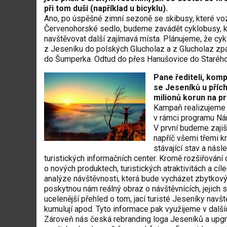
při tom duši (například u bicyklu).
Ano, po úspěšné zimní sezoně se skibusy, které voz
Červenohorské sedlo, budeme zavádět cyklobusy, kte
navštěvovat další zajímavá místa. Plánujeme, že cy
z Jeseníku do polských Glucholaz a z Glucholaz zp
do Šumperka. Odtud do přes Hanušovice do Staré
Pane řediteli, kom
se Jeseníků u přích
milionů korun na p
Kampaň realizujeme z
v rámci programu Nár
V první budeme zajiš
napříč všemi třemi 
stávající stav a nás
turistických informačních center. Kromě rozšiřován
o nových produktech, turistických atraktivitách a cí
analýze návštěvnosti, která bude vycházet zbytkový
poskytnou nám reálný obraz o návštěvnících, jejich
ucelenější přehled o tom, jací turisté Jeseníky navště
kumulují apod. Tyto informace pak využijeme v dalš
Zároveň nás česká rebranding loga Jeseníků a upgr