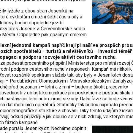
ily lyžaře z obou stran Jeseníků na
ré cyklistům umožní šetřit čas a síly a
klobusy budou dopoledne jezdit
átky přes Jeseník a Červenohorské sedlo
ho Města. Odpoledne pak opačným směrem.
plexní jednotná kampaň napříč kraji přináší ve prospěch pro
ozích spotřebitelů – turistů a návštěvníků – investici téměř 
ropagaci a podporu rozvoje aktivit cestovního ruchu.
a padesátiprocentního přispění Ministerstva pro místní rozvoj 
odní podpora cestovního ruchu v regionech. Kampaň má několik 
ťovat rozsáhlé spektrum služeb tak, aby byly v Jeseníkách dos
kraji – Pardubickým, Olomouckým i Moravskoslezským. Zanalyzu
ledně před sezonami – letní a zimní – budeme školit pracovníky
í dovedností v oblasti komunikace jim poskytneme pestrou škálu 
lech nastávající letní nebo zimní sezony. Další fáze se bude věnov
ch dat mobilních operátorů. Statistiky tak budou naprosto přesné
 sociodemografické struktuře a chování. Díky těmto údajům získá
vují, odkud přijíždějí a jak dlouho se v nich zdržují, ve kterých m
ích fázích kampaně.
ade portálu Jeseniky.cz. Necháme doplnit