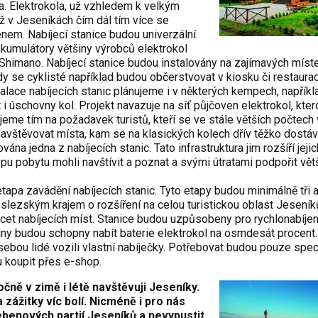
la. Elektrokola, už vzhledem k velkým
iž v Jeseníkách čím dál tím více se
em. Nabíjecí stanice budou univerzální.
kumulátory většiny výrobců elektrokol
 Shimano. Nabíjecí stanice budou instalovány na zajímavých míst
dy se cyklisté například budou občerstvovat v kiosku či restaura
nstalace nabíjecích stanic plánujeme i v některých kempech, napříkl
 úschovny kol. Projekt navazuje na síť půjčoven elektrokol, kter
me tím na požadavek turistů, kteří se ve stále větších počtech 
avštěvovat místa, kam se na klasických kolech dřív těžko dostáva
na jedna z nabíjecích stanic. Tato infrastruktura jim rozšíří jejic
pu pobytu mohli navštívit a poznat a svými útratami podpořit vět
etapa zavádění nabíjecích stanic. Tyto etapy budou minimálně tři 
ezským krajem o rozšíření na celou turistickou oblast Jeseníků
cet nabíjecích míst. Stanice budou uzpůsobeny pro rychlonabíjen
ny budou schopny nabít baterie elektrokol na osmdesát procent.
sebou lidé vozili vlastní nabíječky. Potřebovat budou pouze spec
u koupit přes e-shop.
očně v zimě i létě navštěvuji Jeseníky.
ážitky víc bolí. Nicméně i pro nás
hřebenových partií Jeseníků a nevypustit