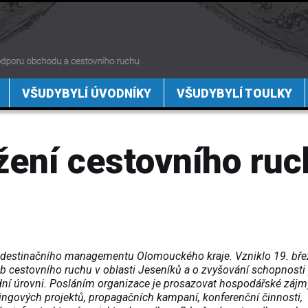
VŠUDYBYLÍ ÚVODNÍKY
VŠUDYBYLÍ TOULKY
žení cestovního ru
í destinačního managementu Olomouckého kraje. Vzniklo 19. bř
b cestovního ruchu v oblasti Jeseníků a o zvyšování schopnosti 
dní úrovni. Posláním organizace je prosazovat hospodářské zájm
etingových projektů, propagačních kampaní, konferenční činnosti,