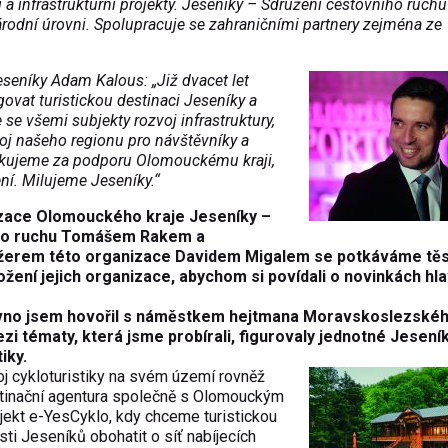
 a infrastrukturní projekty. Jeseníky – Sdružení cestovního ruchu
árodní úrovni. Spolupracuje se zahraničními partnery zejména ze
seníky Adam Kalous: „Již dvacet let
vat turistickou destinaci Jeseníky a
se všemi subjekty rozvoj infrastruktury,
voj našeho regionu pro návštěvníky a
 Děkujeme za podporu Olomouckému kraji,
í. Milujeme Jeseníky.“
izace Olomouckého kraje Jeseníky –
ího ruchu Tomášem Rakem a
erem této organizace Davidem Migalem se potkáváme těs
žení jejich organizace, abychom si povídali o novinkách hla
vno jsem hovořil s náměstkem hejtmana Moravskoslezskéh
i tématy, která jsme probírali, figurovaly jednotné Jeseník
iky.
j cykloturistiky na svém území rovněž
tinační agentura společně s Olomouckým
ojekt e-YesCyklo, kdy chceme turistickou
ásti Jeseníků obohatit o síť nabíjecích