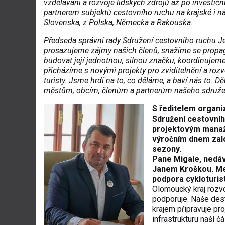
vzdělávání a rozvoje lidských zdrojů až po investiční
partnerem subjektů cestovního ruchu na krajské i n
Slovenska, z Polska, Německa a Rakouska.
Předseda správní rady Sdružení cestovního ruchu Je
prosazujeme zájmy našich členů, snažíme se propago
budovat její jednotnou, silnou značku, koordinujeme 
přicházíme s novými projekty pro zviditelnění a roz
turisty. Jsme hrdí na to, co děláme, a baví nás to.
městům, obcím, členům a partnerům našeho sdružen
S ředitelem organ
Sdružení cestovn
projektovým manaž
výročním dnem zalo
sezony.
Pane Migale, nedá
Janem Kroškou. Mez
podpora cykloturist
Olomoucký kraj rozvo
podporuje. Naše des
krajem připravuje pr
infrastrukturu naší č