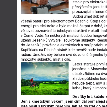
stanic pro elektroko
převýšením, jsou tot
prosazujícím fenomén
Budou umět dobíjet a
včetně baterií pro elektromotory Bosch či Steps od
energii pro elektrokola bylo možné čerpat v době, k
věnovat poznávání turis­tických atraktivit v okolí. I
v Černé Vodě. Na některých místech budou fungovat i
území Jeseníků vytvářejí soukromé subjekty. Reaguje
do Jeseníků právě na elektrokolech a mají potřebu n
Kupříkladu na Dlouhé stráně, kde rovněž bude instalová
rádius. Umožní, aby během své dovolené či jiného ty
množství subjektů, míst a cílů.
Letos startuje první 
jednáme s Moravskosl
etapě zřídíme na dva
zhruba půldruhé hodi
nebude třeba, aby s 
kabel, který si moho
Desítky let, každor
Jen s kmetským věkem jsem čím dál pomalejší a z
jste přišli s určitým řešením, jak se dostat do 