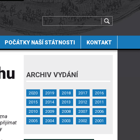
POČÁTKY NAŠÍ STÁTNOSTI
KONTAKT
chu
ARCHIV VYDÁNÍ
2020
2019
2018
2017
2016
2015
2014
2013
2012
2011
2010
2009
2008
2007
2006
ezna
2005
2004
2003
2002
2001
přijímat
y