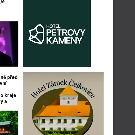
 je
ně před
vní
o kraje
y a