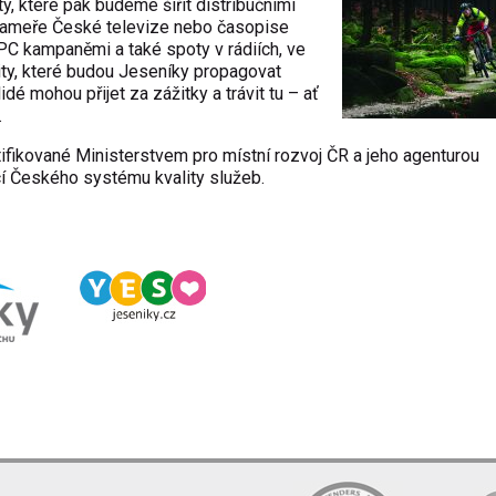
, které pak budeme šířit distribučními
 kameře České televize nebo časopise
C kampaněmi a také spoty v rádiích, ve
ity, které budou Jeseníky propagovat
idé mohou přijet za zážitky a trávit tu – ať
.
ifikované Ministerstvem pro místní rozvoj ČR a jeho agenturou
cí Českého systému kvality služeb.