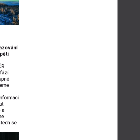
sazování
pěti
ČR
fází.
tupné
jeme
informací
at
 a
me
ístech se