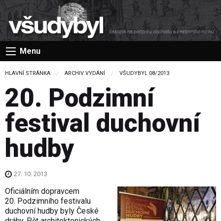
Menu
HLAVNÍ STRÁNKA
ARCHIV VYDÁNÍ
VŠUDYBYL 08/2013
20. Podzimní
festival duchovní
hudby
27. 10. 2013
Oficiálním dopravcem
20. Podzimního festivalu
duchovní hudby byly České
dráhy. Pět architektonických