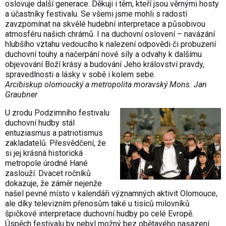
oslovuje další generace. Děkuji i těm, kteří jsou věrnými hosty
a účastníky festivalu. Se všemi jsme mohli s radostí
zavzpomínat na skvělé hudební interpretace a působivou
atmosféru našich chrámů. I na duchovní oslovení – navázání
hlubšího vztahu vedoucího k nalezení odpovědi či probuzení
duchovní touhy a načerpání nové síly a odvahy k dalšímu
objevování Boží krásy a budování Jeho království pravdy,
spravedlnosti a lásky v sobě i kolem sebe.
Arcibiskup olomoucký a metropolita moravský Mons. Jan
Graubner
U zrodu Podzimního festivalu
duchovní hudby stál
entuziasmus a patriotismus
zakladatelů. Přesvědčení, že
si jej krásná historická
metropole úrodné Hané
zaslouží. Dvacet ročníků
dokazuje, že záměr nejenže
našel pevné místo v kalendáři významných aktivit Olomouce,
ale díky televizním přenosům také u tisíců milovníků
špičkové interpretace duchovní hudby po celé Evropě.
Úspěch festivalu by nebyl možný bez obětavého nasazení