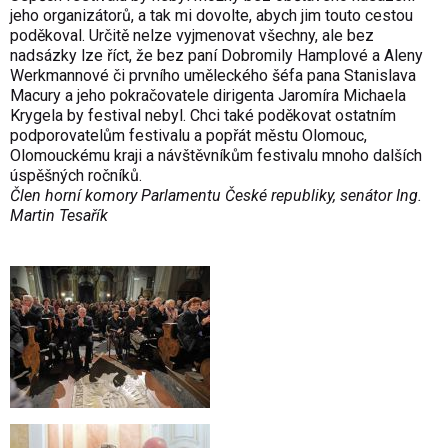
jeho organizátorů, a tak mi dovolte, abych jim touto cestou
poděkoval. Určitě nelze vyjmenovat všechny, ale bez
nadsázky lze říct, že bez paní Dobromily Hamplové a Aleny
Werkmannové či prvního uměleckého šéfa pana Stanislava
Macury a jeho pokračovatele dirigenta Jaromíra Michaela
Krygela by festival nebyl. Chci také poděkovat ostatním
podporovatelům festivalu a popřát městu Olomouc,
Olomouckému kraji a návštěvníkům festivalu mnoho dalších
úspěšných ročníků.
Člen horní komory Parlamentu České republiky, senátor Ing.
Martin Tesařík