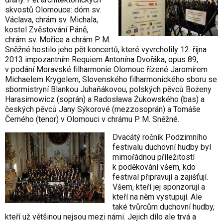
skvostů Olomouce: dóm sv.
Václava, chrám sv. Michala,
kostel Zvěstování Páně,
chrám sv. Mořice a chrám P. M.
Sněžné hostilo jeho pět koncertů, které vyvrcholily 12. října
2013 impozantním Requiem Antonína Dvořáka, opus 89,
v podání Moravské filharmonie Olomouc řízené Jaromírem
Michaelem Krygelem, Slovenského filharmonického sboru se
sbormistryní Blankou Juhaňákovou, polských pěvců Bożeny
Harasimowicz (soprán) a Radosława Żukowského (bas) a
českých pěvců Jany Sýkorové (mezzosoprán) a Tomáše
Černého (tenor) v Olomouci v chrámu P. M. Sněžné.
Dvacátý ročník Podzimního
festivalu duchovní hudby byl
mimořádnou příležitostí
k poděkování všem, kdo
festival připravují a zajišťují.
Všem, kteří jej sponzorují a
kteří na něm vystupují. Ale
také tvůrcům duchovní hudby,
kteří už většinou nejsou mezi námi. Jejich dílo ale trvá a