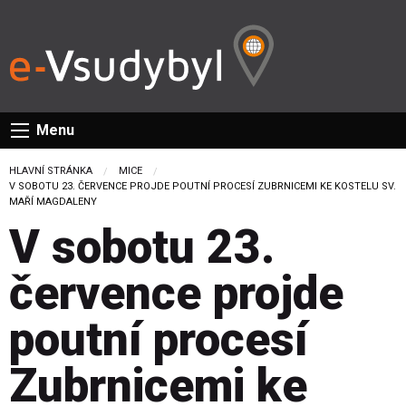
Menu
HLAVNÍ STRÁNKA
MICE
CURRENT:
V SOBOTU 23. ČERVENCE PROJDE POUTNÍ PROCESÍ ZUBRNICEMI KE KOSTELU SV.
MAŘÍ MAGDALENY
V sobotu 23.
července projde
poutní procesí
Zubrnicemi ke