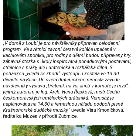
„V domě z Loubí je pro návštěvníky připraven celodenní
program. Ve světnici zavoní čerstvé koláče upečené v
kachlovém sporáku, pro rodiny s dětmi budou připraveny hry,
zábavná stezka s úkoly inspirovaná pohádkovými postavami,
střelnice s praky, ale i drátenická a řezbářská dílna. S
pohádkou „Hledá se khódl“ vystoupí u kostela ve 13:30
divadlo na Klice. Do světa drátenického řemesla zavede
návštěvníky výstava „Dráteník na vsi aneb v komoře je myš“,
jejímž autorem je Ing. Arch. Hana Řepková, mistr Cechu
českomoravských uměleckých dráteníků. Vernisáž je
naplánována na 14.30 a řemeslnou náladu podpoří písně
Krušnohorské dudácké muziky,“
uvedla Věra Kmoníčková,
ředitelka Muzea v přírodě Zubrnice.