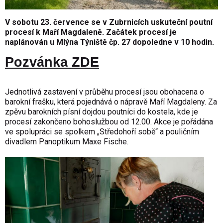
V sobotu 23. července se v Zubrnicích uskuteční poutní
procesí k Maří Magdaleně. Začátek procesí je
naplánován u Mlýna Týniště čp. 27 dopoledne v 10 hodin.
Pozvánka ZDE
Jednotlivá zastavení v průběhu procesí jsou obohacena o
barokní frašku, která pojednává o nápravě Maří Magdaleny. Za
zpěvu barokních písní dojdou poutníci do kostela, kde je
procesí zakončeno bohoslužbou od 12.00. Akce je pořádána
ve spolupráci se spolkem „Středohoří sobě“ a pouličním
divadlem Panoptikum Maxe Fische.