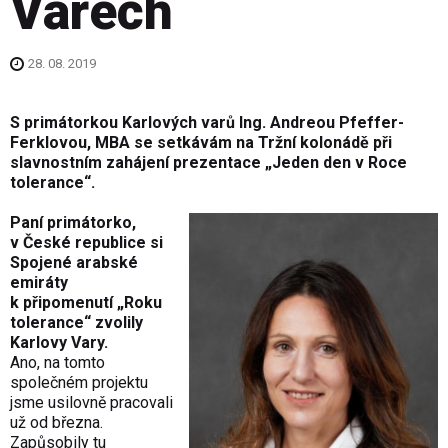
Varech
28. 08. 2019
S primátorkou Karlových varů Ing. Andreou Pfeffer-
Ferklovou, MBA se setkávám na Tržní kolonádě při
slavnostním zahájení prezentace „Jeden den v Roce
tolerance“.
Paní primátorko,
v České republice si
Spojené arabské
emiráty
k připomenutí „Roku
tolerance“ zvolily
Karlovy Vary.
Ano, na tomto
společném projektu
jsme usilovně pracovali
už od března.
Zapůsobily tu