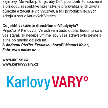
zajímavý. Mé velké přání je, aby Češi pochopili, že souznění
s přírodou, respektive lázeňství, je pro kvalitu jejich života
důležité a začali je víc využívat, a to i přírodních léčivých
zdrojů u nás v Karlových Varech.
Co ještě vzkážete čtenářům e-Všudybylu?
Přijeďte. V Karlových Varech vám bude dobře. Budeme se o
vás starat, jak nejlépe umíme, aby vaše zdraví bylo pevné a
silné po mnoho dalších let.
S Andreou Pfeffer-Ferklovou hovořil Matouš Kainc,
Foto:
www.mmkv.cz
.
www.mmkv.cz
www.karlovyvary.cz