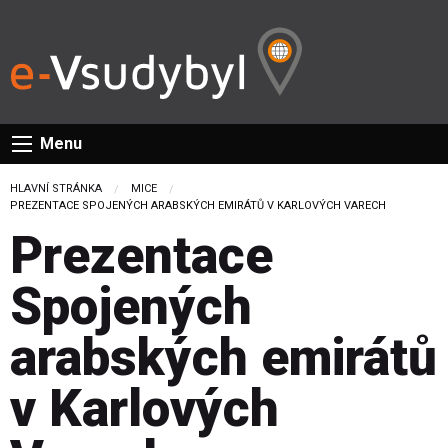
Menu
HLAVNÍ STRÁNKA
MICE
CURRENT:
PREZENTACE SPOJENÝCH ARABSKÝCH EMIRÁTŮ V KARLOVÝCH VARECH
Prezentace
Spojených
arabských emirátů
v Karlových