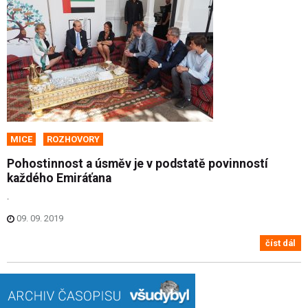
MICE
ROZHOVORY
Pohostinnost a úsměv je v podstatě povinností
každého Emiráťana
.
09. 09. 2019
číst dál