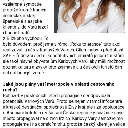
vzájemné sympatie,
protože kromě tradiční
německé, ruské,
španělské a asijské
klientely, do Varů jezdí
i hodně hostů
z Blízkého východu. To
bylo důvodem, proč jsme v rámci „Roku tolerance“ tuto akci
realizovali u nás v Karlových Varech. Cílem nebylo představit
SAE – federaci sedmi konstitutivních emirátů jenom turistům,
ale také hlavně obyvatelům Karlových Varů, aby měli možnost
poznat kulturu a zvyky této zajímavé a u českých turistů čím
dál oblíbenější země.
Jaké jsou plány vaší metropole v oblasti cestovního
ruchu?
Bohužel, v posledních letech propagace neodpovídala
potenciálu Karlových Varů. Proto se nejen v rámci infocentra
a krajské destinační společnosti Živý kraj, ale i za spolupráce
s Asociací hotelů a restaurací České republiky snažíme naše
město propagovat na cizích trzích. Karlovy Vary samozřejmě
propagujeme i na domácím trhu, protože český klient je velice