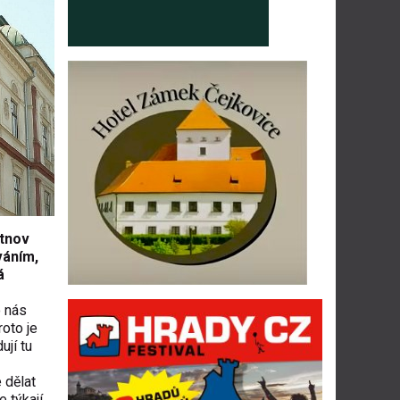
utnov
váním,
á
o nás
oto je
ují tu
 dělat
 týkají