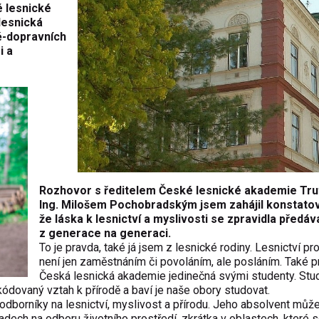
é lesnické
lesnická
ě-dopravních
i a
Rozhovor s ředitelem České lesnické akademie Tr
Ing. Milošem Pochobradským jsem zahájil konstato
že láska k lesnictví a myslivosti se zpravidla předáv
z generace na generaci.
To je pravda, také já jsem z lesnické rodiny. Lesnictví pr
není jen zaměstnáním či povoláním, ale posláním. Také pr
Česká lesnická akademie jedinečná svými studenty. Stud
akódovaný vztah k přírodě a baví je naše obory studovat.
e odborníky na lesnictví, myslivost a přírodu. Jeho absolvent může
dech na odboru životního prostředí, zkrátka v oblastech, které se