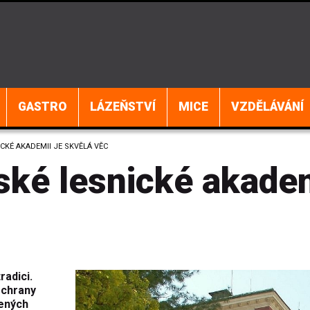
GASTRO
LÁZEŇSTVÍ
MICE
VZDĚLÁVÁNÍ
CKÉ AKADEMII JE SKVĚLÁ VĚC
ské lesnické akade
radici.
 ochrany
čených