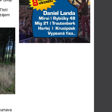
Třetí
 zájem
 Šumava