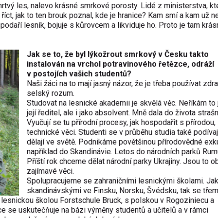
vý les, nalevo krásné smrkové porosty. Lidé z ministerstva, kte
říct, jak to ten brouk poznal, kde je hranice? Kam smí a kam už ne
daří lesník, bojuje s kůrovcem a likviduje ho. Proto je tam krás
Jak se to, že byl lýkožrout smrkový v Česku takto
instalován na vrchol potravinového řetězce, odráží
v postojích vašich studentů?
Naši žáci na to mají jasný názor, že je třeba používat zdr
selský rozum.
Studovat na lesnické akademii je skvělá věc. Neříkám to 
její ředitel, ale i jako absolvent. Mně dala do života stra
Vyučují se tu přírodní procesy, jak hospodařit s přírodou,
technické věci. Studenti se v průběhu studia také podívají
dělají ve světě. Podnikáme povětšinou přírodovědné exk
například do Skandinávie. Letos do národních parků Rum
Příští rok chceme dělat národní parky Ukrajiny. Jsou to 
zajímavé věci.
Spolupracujeme se zahraničními lesnickými školami. Jak
skandinávskými ve Finsku, Norsku, Švédsku, tak se třem
lesnickou školou Forstschule Bruck, s polskou v Rogoziniecu a
e se uskutečňuje na bázi výměny studentů a učitelů a v rámci