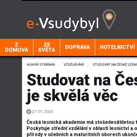
Z
ZE
DOPRAVA
HOTELNICTVÍ
DOMOVA
SVĚTA
HLAVNÍ STRÁNKA
VZDĚLÁVÁNÍ
CURRENT:
STUDOVAT NA ČESKÉ LESNI
Studovat na Če
je skvělá věc
27. 01. 2020
Č
eská lesnická akademie má stošedesátiletou t
Poskytuje střední vzdělání v oblasti lesnictví a
přírody v učebních a maturitních oborech ukon