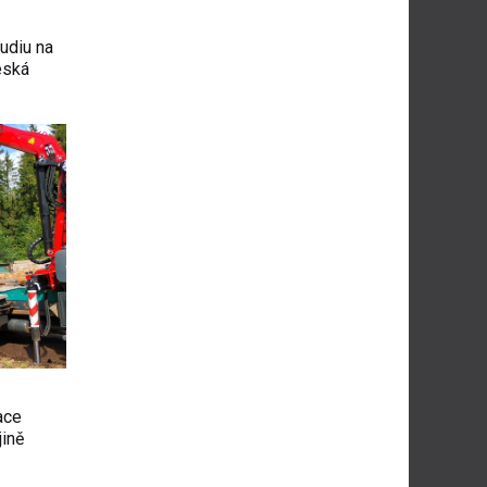
udiu na
eská
ace
jině