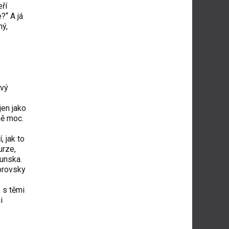
ří
?“ A já
ný,
avý
jen jako
šně moc.
, jak to
urze,
unska.
obrovsky
 s těmi
i