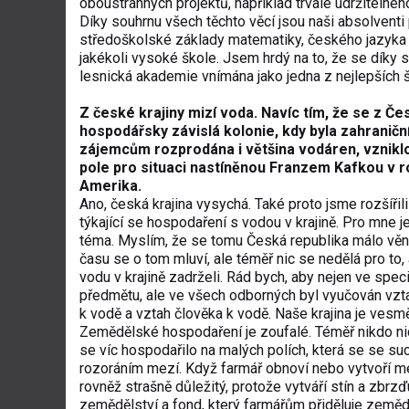
oboustranných projektů, například trvale udržitelné
Díky souhrnu všech těchto věcí jsou naši absolventi 
středoškolské základy matematiky, českého jazyka 
jakékoli vysoké škole. Jsem hrdý na to, že se díky 
lesnická akademie vnímána jako jedna z nejlepších 
Z české krajiny mizí voda. Navíc tím, že se z Če
hospodářsky závislá kolonie, kdy byla zahranič
zájemcům rozprodána i většina vodáren, vznikl
pole pro situaci nastíněnou Franzem Kafkou v 
Amerika.
Ano, česká krajina vysychá. Také proto jsme rozšířil
týkající se hospodaření s vodou v krajině. Pro mne j
téma. Myslím, že se tomu Česká republika málo věn
času se o tom mluví, ale téměř nic se nedělá pro to
vodu v krajině zadrželi. Rád bych, aby nejen ve spe
předmětu, ale ve všech odborných byl vyučován vzt
k vodě a vztah člověka k vodě. Naše krajina je ves
Zemědělské hospodaření je zoufalé. Téměř nikdo ni
se víc hospodařilo na malých polích, která se se su
rozoráním mezí. Když farmář obnoví nebo vytvoří mez
rovněž strašně důležitý, protože vytváří stín a zbrzď
zemědělství a fond, který farmářům přiděluje zeměd