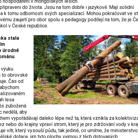
ho hospodaření v mongolských lesích.
připraveni do života. Jsou na tom dobře i jazykově. Mají solidní
a k tomu odbornosti svých specializací. Mohou pokračovat ve st
svému zaujetí pro obor spolu s pedagogy podílejí na tom, že je Č
škol v České republice.
ska stala
ním
o úrodné
románu
i výuku
e to obrovské
uje. Čas od
, abychom
cializovaném
ah lesa
měs zubožená.
c nedělá, aby
chem vypořádávají daleko lépe než ta, která vznikla za kolektiviz
 nebo do krajiny vpraví strom, který je pro zdržování vody v kra
uje vítr, který vysouší půdu, tak jediné, co umíme, že ministerstvo
ělské dotace, jim tyto plochy vyjmou z těch dotovaných.