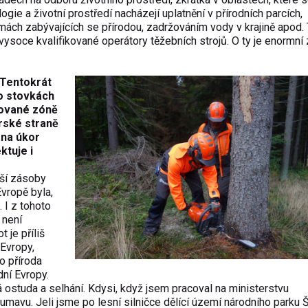
ogie a životní prostředí nacházejí uplatnění v přírodních parcích,
irmách zabývajících se přírodou, zadržováním vody v krajině apod. 
vysoce kvalifikované operátory těžebních strojů. O ty je enormní
 Tentokrát
po stovkách
tované zóně
rské straně
 na úkor
ktuje i
tší zásoby
Evropě byla,
 I z tohoto
 není
 je příliš
 Evropy,
o příroda
dní Evropy.
 ostuda a selhání. Kdysi, když jsem pracoval na ministerstvu
Šumavu. Jeli jsme po lesní silničce dělící území národního parku