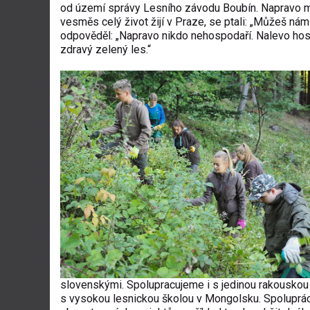
od území správy Lesního závodu Boubín. Napravo mrt
vesměs celý život žijí v Praze, se ptali: „Můžeš nám 
odpověděl: „Napravo nikdo nehospodaří. Nalevo hospo
zdravý zelený les.“
slovenskými. Spolupracujeme i s jedinou rakouskou 
s vysokou lesnickou školou v Mongolsku. Spoluprác