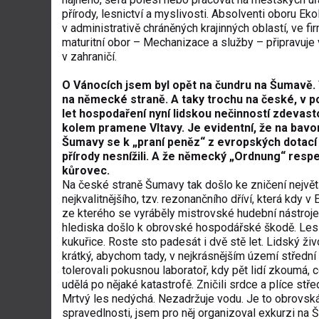
přírody, lesnictví a myslivosti. Absolventi oboru Ekol
v administrativě chráněných krajinných oblastí, ve f
maturitní obor – Mechanizace a služby – připravuje 
v zahraničí.
O Vánocích jsem byl opět na čundru na Šumavě.
na německé straně. A taky trochu na české, v 
let hospodaření nyní lidskou nečinností zdevas
kolem pramene Vltavy. Je evidentní, že na bavo
Šumavy se k „praní peněz“ z evropských dotací
přírody nesnížili. A že německý „Ordnung“ respe
kůrovec.
Na české straně Šumavy tak došlo ke zničení nejvě
nejkvalitnějšího, tzv. rezonančního dříví, která kdy v 
ze kterého se vyráběly mistrovské hudební nástroje.
hlediska došlo k obrovské hospodářské škodě. Les
kukuřice. Roste sto padesát i dvě stě let. Lidský život
krátký, abychom tady, v nejkrásnějším území střední
tolerovali pokusnou laboratoř, kdy pět lidí zkoumá, c
udělá po nějaké katastrofě. Zničili srdce a plíce stře
Mrtvý les nedýchá. Nezadržuje vodu. Je to obrovská
spravedlnosti, jsem pro něj organizoval exkurzi na 