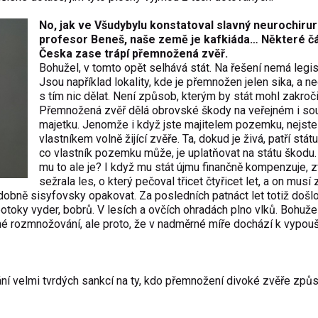
No, jak ve Všudybylu konstatoval slavný neurochiru
profesor Beneš,
naše země je kafkiáda
… Některé čá
Česka zase trápí přemnožená zvěř.
Bohužel, v tomto opět selhává stát. Na řešení nemá legisl
Jsou například lokality, kde je přemnožen jelen sika, a n
s tím nic dělat. Není způsob, kterým by stát mohl zakroči
Přemnožená zvěř dělá obrovské škody na veřejném i s
majetku. Jenomže i když jste majitelem pozemku, nejste
vlastníkem volně žijící zvěře. Ta, dokud je živá, patří stát
co vlastník pozemku může, je uplatňovat na státu škodu
mu to ale je? I když mu stát újmu finančně kompenzuje, 
sežrala les, o který pečoval třicet čtyřicet let, a on musí 
obně sisyfovsky opakovat. Za posledních patnáct let totiž došl
toky vyder, bobrů. V lesích a ovčích ohradách plno vlků. Bohuže
ené rozmnožování, ale proto, že v nadměrné míře dochází k vypouš
ní velmi tvrdých sankcí na ty, kdo přemnožení divoké zvěře způso