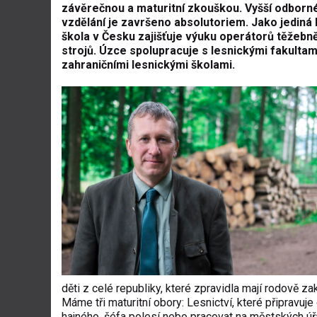
závěrečnou a maturitní zkouškou. Vyšší odborn
vzdělání je završeno absolutoriem. Jako jediná 
škola v Česku zajišťuje výuku operátorů těžebn
strojů. Úzce spolupracuje s lesnickými fakultam
zahraničními lesnickými školami.
děti z celé republiky, které zpravidla mají rodově z
Máme tři maturitní obory: Lesnictví, které připravuj
hajného, šéfa polesí nebo pracovat na městských úřa