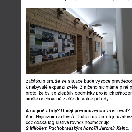
začátku s tím, že se situace bude vysoce pravděpod
k nebývalé expanzi zvěře. Z ničeho nic máme plné po
proto, že by se zlepšily podmínky pro jejich přiroz
uměle odchované zvěře do volné přírody.
A co jiné státy? Umějí přemnoženou zvěř řešit?
Ano. Najímáním si lovců. Druhou možností je uvalová
což česká legislativa rovněž neumožňuje.
S Milošem Pochobradským hovořil Jaromír Kainc.