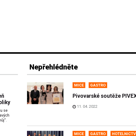
Nepřehlédněte
MICE
GASTRO
eň
Pivovarské soutěže PIVE
bliky
11. 04. 2022
tu se
mavých
ůj“.
MICE
GASTRO
HOTELNICTV