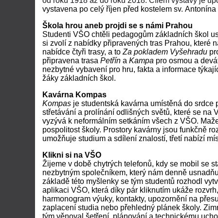
od roku 1918 až do roku 2018. Cílem výstavy je up
vystavena po celý říjen před kostelem sv. Antoní
Škola hrou aneb projdi se s námi Prahou
Studenti VŠO chtěli pedagogům základních škol usn
si zvolí z nabídky připravených tras Prahou, které 
nabídce čtyři trasy, a to
Za pokladem Vyšehradu
pro
připravena trasa
Petřín
a
Kampa
pro osmou a devát
nezbytné vybavení pro hru, fakta a informace týkajíc
žáky základních škol.
Kavárna Kompas
Kompas
je studentská kavárna umístěná do srdce 
střetávání a prolínání odlišných světů, které se n
vyzývá k neformálním setkáním všech z VŠO. Maže t
pospolitost školy. Prostory kavárny jsou funkčně ro
umožňuje studium a sdílení znalostí, třetí nabízí m
Klikni si na VŠO
Žijeme v době chytrých telefonů, kdy se mobil se s
nezbytným společníkem, který nám denně usnadňuj
základě této myšlenky se tým studentů rozhodl vytvo
aplikaci VŠO, která díky pár kliknutím ukáže rozvrh
harmonogram výuky, kontakty, upozornění na přesu
zaplacení studia nebo přehledný plánek školy. Zim
tým věnoval šetření, plánování a technickému uch