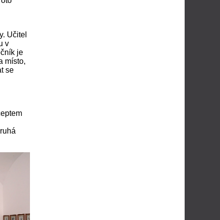
roto
. Učitel
u v
čník je
a místo,
at se
nceptem
druhá