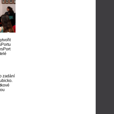
ytvořit
esPortu
esPort
telé
ho zadání
ubicko.
átkové
kou