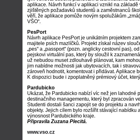
aplikace. Návrh funkcí v aplikaci vznikl na základě
zjištěných požadavků studentů a zaměstnanců škol
věří, že aplikace pomůže novým spolužákům „zmá(
VŠO“.
PesPort
Návrh aplikace PesPort je unikátním projektem z
majitele psích mazlíčků. Projekt získal název slou
„pes“ a „passport“ (pozn. anglicky cestovní pas), o
pejskovi virtuální pas, který by sloužil k zaznamenáv
už nebudou muset zdlouhavě plánovat, kam mohou 
jim nabídne možnosti jak ubytovacích, tak i stravov
zároveň hodnotit, komentovat i přidávat. Aplikace
K dispozici bude i zpoplatněný prémiový účet, kter
Pardubicko
Ukázat, že Pardubicko nabízí víc než jen lahodné p
destinačního managementu, který byl zpracován ve 
Studenti dostali šanci zapojit se do projektu a navr
objekty. Jejich cílem bylo rozšířit stávající nabíd
výnosnost Pardubického kraje.
Připravila Zuzana Plecitá.
www.vso.cz