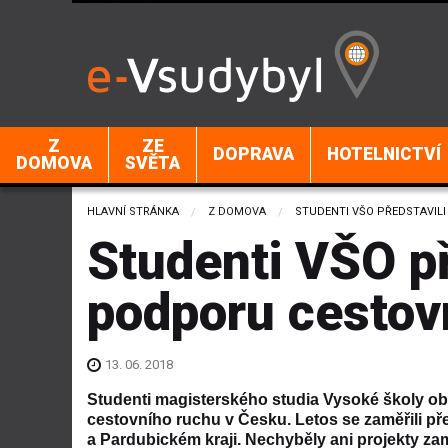
Z
ZE
DOPRAVA
HOTELNICTVÍ
DOMOVA
SVĚTA
HLAVNÍ STRÁNKA
Z DOMOVA
CURRENT:
STUDENTI VŠO PŘEDSTAVIL
Studenti VŠO př
podporu cestov
13. 06. 2018
Studenti magisterského studia Vysoké školy ob
cestovního ruchu v Česku. Letos se zaměřili pře
a Pardubickém kraji. Nechyběly ani projekty z