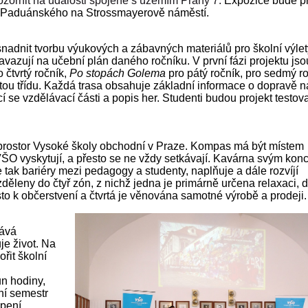
ozornit na události spojené s územím Prahy 7.
Expozice bude p
na Paduánského na Strossmayerově náměstí.
adnit tvorbu výukových a zábavných materiálů pro školní výlety
navazují na učební plán daného ročníku. V první fázi projektu jso
 čtvrtý ročník,
Po stopách Golema
pro pátý ročník, pro sedmý ro
ou třídu. Každá trasa obsahuje základní informace o dopravě n
í se vzdělávací části a popis her. Studenti budou projekt testov
prostor Vysoké školy obchodní v Praze. Kompas má být místem
a VŠO vyskytují, a přesto se ne vždy setkávají. Kavárna svým ko
ak bariéry mezi pedagogy a studenty, naplňuje a dále rozvíjí
zděleny do čtyř zón, z nichž jedna je primárně určena relaxaci, 
ísto k občerstvení a čtvrtá je věnována samotné výrobě a prodeji.
tává
e život. Na
řit školní
,
n hodiny,
ní semestr
opení