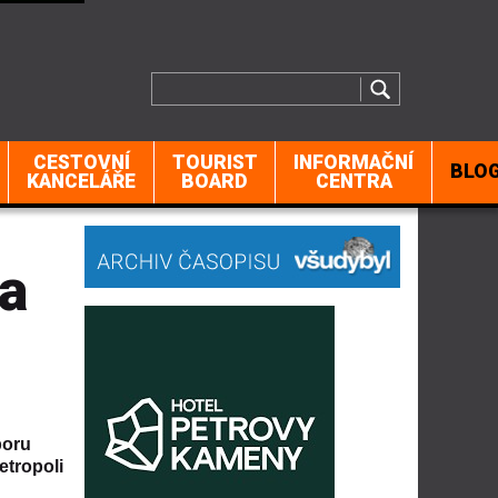
CESTOVNÍ
TOURIST
INFORMAČNÍ
BLO
KANCELÁŘE
BOARD
CENTRA
na
poru
etropoli