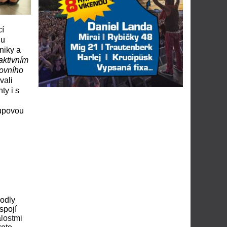
cí
hu
niky a
aktivním
tovního
vali
ty i s
-upovou
hodly
spojí
álostmi