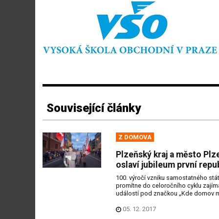
Související články
Z DOMOVA
Plzeňský kraj a město Plz
oslaví jubileum první repu
100. výročí vzniku samostatného stá
promítne do celoročního cyklu zají
událostí pod značkou „Kde domov m
05. 12. 2017