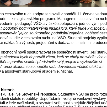
ího cestovního ruchu odprezentovali v pondělí 11. června vedou
Studenti z magisterského programu Management cestovního ruc
m vedením pedagogů VŠO a v úzké spolupráci s jednotlivými pod
, podobný podnikatelskému inkubátoru, který bude k dispozici 
nastartování jejich soukromého podnikání zejména v oblasti ces
dové studie v cestovním ruchu na VŠO. Studenti projekty vypilo
ce nákladů a výnosů, projednání s dodavateli, místními producen
obchodní nově spolupracovat se společností Inventi. Její start
up akademii bych doporučil všem, kteří se chtějí dozvědět více o
běhu prvního setkání představíte svůj projekt a vyzkoušíte si
h. V rámci akademie se naučíte řadu dovedností včetně efektivní
 a absolvent start-upové akademie, Michal.
 historie
esku, ale i ve Slovenské republice. Studentky VŠO se proto roz
denti stoleté republiky. Uspořádáním veřejné venkovní výstavy 
áli v čele naší vlasti,
a seznámí veřejnost s nejdůležitějšími ud