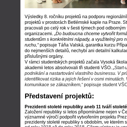
Výsledky 8. ročníku projektů na podporu regionáln
projektů v prostorách Betlémské kaple na Praze. 
pracovali po celý rok v šesti týmech pod odborný
organizacemi.
„Do budoucna chceme vytvořit formát
studentům s konkrétními nápady, a využitelný pro 
ruchu,“
popisuje Táňa Valská, garantka kurzu Přípa
do nejmenších detailů, nechybí ani detailní kalkula
příslušnými orgány.
V rámci studentských projektů začala Vysoká škola 
akademii letos absolvovali tři studenti VŠO.
„
Start-
podnikání a nastartování vlastního businessu. V prů
identifikovat rizika a jejich řešení v osmi minutác
komunikace se zákazníkem,“
popisuje student VŠO
Představení projektů:
Prezidenti stoleté republiky aneb 11 tváří stoleté
Založení republiky si letos připomínáme nejen v Č
významné výročí podpořit vytvořením projektu Prezi
prezidenty stoleté republiky s obdobím, ve kterém st