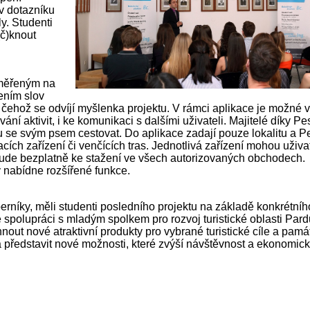
 v dotazníku
y. Studenti
č)knout
aměřeným na
čením slov
d čehož se odvíjí myšlenka projektu. V rámci aplikace je možné v
ání aktivit, i ke komunikaci s dalšími uživateli. Majitelé díky P
se svým psem cestovat. Do aplikace zadají pouze lokalitu a P
acích zařízení či venčících tras. Jednotlivá zařízení mohou uživa
 bude bezplatně ke stažení ve všech autorizovaných obchodech.
ý nabídne rozšířené funkce.
erníky, měli studenti posledního projektu na základě konkrétní
spolupráci s mladým spolkem pro rozvoj turistické oblasti Pard
hnout nové atraktivní produkty pro vybrané turistické cíle a pam
ku a představit nové možnosti, které zvýší návštěvnost a ekonomic