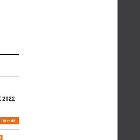
X 2022
číst dál
Í