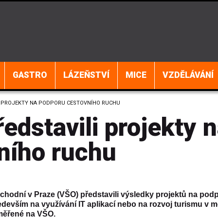
GASTRO
LÁZEŇSTVÍ
MICE
VZDĚLÁVÁNÍ
I PROJEKTY NA PODPORU CESTOVNÍHO RUCHU
edstavili projekty 
ního ruchu
chodní v Praze (VŠO) představili výsledky projektů na pod
devším na využívání IT aplikací nebo na rozvoj turismu v m
aměřené na VŠO.