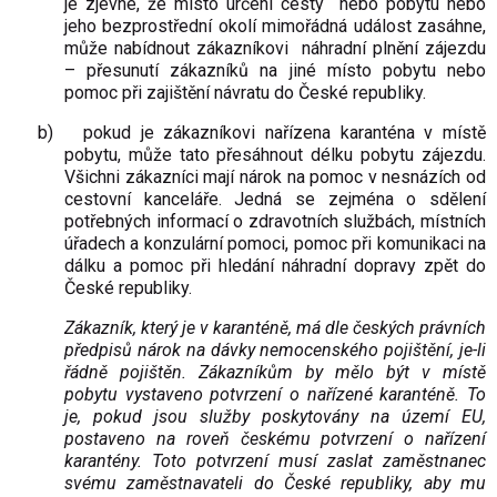
je zjevné, že místo určení cesty nebo pobytu nebo
jeho bezprostřední okolí mimořádná událost zasáhne,
může nabídnout zákazníkovi náhradní plnění zájezdu
– přesunutí zákazníků na jiné místo pobytu nebo
pomoc při zajištění návratu do České republiky.
b)
pokud je zákazníkovi nařízena karanténa v místě
pobytu, může tato přesáhnout délku pobytu zájezdu.
Všichni zákazníci mají nárok na pomoc v nesnázích od
cestovní kanceláře. Jedná se zejména o sdělení
potřebných informací o zdravotních službách, místních
úřadech a konzulární pomoci, pomoc při komunikaci na
dálku a pomoc při hledání náhradní dopravy zpět do
České republiky.
Zákazník, který je v karanténě, má dle českých právních
předpisů nárok na dávky nemocenského pojištění, je-li
řádně pojištěn. Zákazníkům by mělo být v místě
pobytu vystaveno potvrzení o nařízené karanténě. To
je, pokud jsou služby poskytovány na území EU,
postaveno na roveň českému potvrzení o nařízení
karantény. Toto potvrzení musí zaslat zaměstnanec
svému zaměstnavateli do České republiky, aby mu