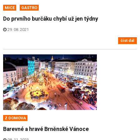
MICE
GASTRO
Do prvního burčáku chybí už jen týdny
29. 08. 2021
číst dál
Z DOMOVA
Barevné a hravé Brněnské Vánoce
08. 11. 2023