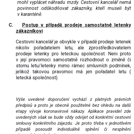
mohl vyplácet náhradu mzdy. Cestovní kancelář nemá
povinnost odškodňovat zákazníky, kteří museli být
v karanténě.
C.
Postup v případě prodeje samostatné letenky
zákazníkovi
Cestovní kancelář je obvykle v případě prodeje letenek
nikoliv pořadatelem letu, ale zprostředkovatelem
prodeje letenky pro leteckou společnost. Neni proto
v její pravomoci samostatně rozhodnout o změně či
stornu letu/letenky mimo rámec smluvních podmínek,
jelikož takovou pravomoc má jen pořadatel letu (
letecká společnost).
Výše uvedené doporučení vychází z platných právních
předpisů a proto je obecně použitelné bez ohledu na další
etapy vývoje koronavirové nákazy. Aplikace pravidel zde
uvedených však se bude vždy odvíjet od konkrétní cestovní
smlouvy konkrétního zájezdu. Je proto třeba v jednotlivém
případě posoudit individuálně splnění či nesplnění