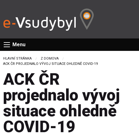
Menu
HLAVNÍ STRÁNKA
Z DOMOVA
CURRENT:
ACK ČR PROJEDNALO VÝVOJ SITUACE OHLEDNĚ COVID-19
ACK ČR
projednalo vývoj
situace ohledně
COVID-19