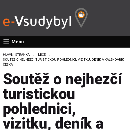
Menu
HLAVNÍ STRÁNKA
MICE
CURRENT:
SOUTĚŽ O NEJHEZČÍ TURISTICKOU POHLEDNICI, VIZITKU, DENÍK A KALENDÁŘÍK
ČESKA
Soutěž o nejhezčí
turistickou
pohlednici,
vizitku, deník a