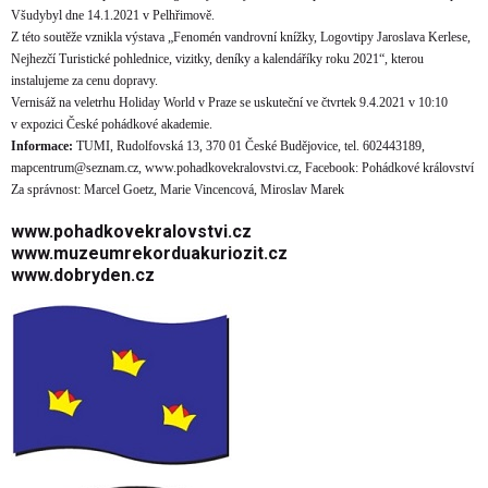
Všudybyl dne 14.1.2021 v Pelhřimově.
Z této soutěže vznikla výstava „Fenomén vandrovní knížky, Logovtipy Jaroslava Kerlese,
Nejhezčí Turistické pohlednice, vizitky, deníky a kalendáříky roku 2021“, kterou
instalujeme za cenu dopravy.
Vernisáž na veletrhu Holiday World v Praze se uskuteční ve čtvrtek 9.4.2021 v 10:10
v expozici České pohádkové akademie.
Informace:
TUMI, Rudolfovská 13, 370 01 České Budějovice, tel. 602443189,
mapcentrum@seznam.cz
,
www.pohadkovekralovstvi.cz
, Facebook: Pohádkové království
Za správnost: Marcel Goetz, Marie Vincencová, Miroslav Marek
www.pohadkovekralovstvi.c
z
www.muzeumrekorduakuriozit.cz
www.dobryden.cz