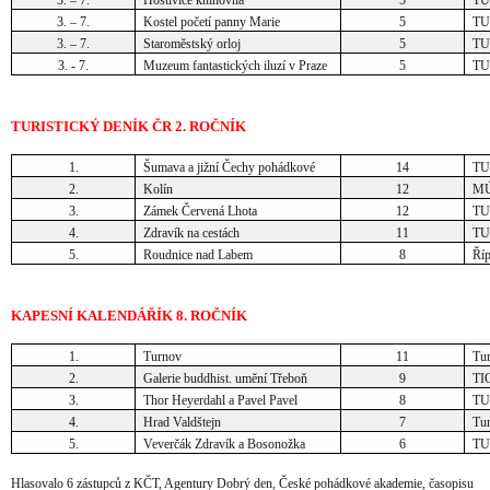
3. – 7.
Kostel početí panny Marie
5
TU
3. – 7.
Staroměstský orloj
5
TU
3. - 7.
Muzeum fantastických iluzí v Praze
5
TU
TURISTICKÝ DENÍK ČR 2. ROČNÍK
1.
Šumava a jižní Čechy pohádkové
14
TU
2.
Kolín
12
MÚ
3.
Zámek Červená Lhota
12
TU
4.
Zdravík na cestách
11
TU
5.
Roudnice nad Labem
8
Říp
KAPESNÍ KALENDÁŘÍK 8. ROČNÍK
1.
Turnov
11
Tur
2.
Galerie buddhist. umění Třeboň
9
TI
3.
Thor Heyerdahl a Pavel Pavel
8
TU
4.
Hrad Valdštejn
7
Tur
5.
Veverčák Zdravík a Bosonožka
6
TU
Hlasovalo 6 zástupců z KČT, Agentury Dobrý den, České pohádkové akademie, časopisu