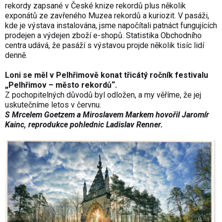
rekordy zapsané v České knize rekordů plus několik
exponátů ze zavřeného Muzea rekordů a kuriozit. V pasáži,
kde je výstava instalována, jsme napočítali patnáct fungujících
prodejen a výdejen zboží e-shopů. Statistika Obchodního
centra udává, že pasáží s výstavou projde několik tisíc lidí
denně.
Loni se měl v Pelhřimově konat třicátý ročník festivalu
„Pelhřimov – město rekordů“.
Z pochopitelných důvodů byl odložen, a my věříme, že jej
uskutečníme letos v červnu.
S Mrcelem Goetzem a Miroslavem Markem hovořil Jaromír
Kainc, reprodukce pohlednic Ladislav Renner.