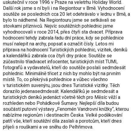
uskutečnil v roce 1996 v Praze na veletrhu Holiday World.
Další rok jsme s ní byli i na Regiontour v Brně. Vyhodnocení
soutěže se posledních cca 20 let odehrávalo v lednu v Brně, a
bylo to nádherné. Na Regiontouru jsme se setkávali se
stovkami příznivců. Nejvíc soutěžních pohlednic jsme
vyhodnocovali v roce 2014, přes čtyři sta dvacet. Příprava
hodnocení tehdy zabrala řadu dní práce, kdy se pohlednice
musí nalepit na archy, popsat a označit čísly. Letos mi
příprava na hodnocení Turistických pohlednic, vizitek, deníků
a kalendáříků zabrala cca čtyři dny práce. Soutěže se
zúčastnilo třiadvacet infocenter, turistických míst TUMI,
fotografů a vydavatelů, kteří do soutěže poslali sedmdesát
pohlednic. Minimálně třicet z nich by mohlo být na prvním
místě. To, co překrývá pohlednice a vůbec všechno
v turistickém suvenýru, jsou dnes Turistické vizitky. Těch
dorazilo jedenasedmdesát. Kalendáříků je sedmdesát a
turistických deníků jedenáct včetně těch pro Měsíc věží a
rozhleden nebo Pohádkové Šumavy. Nejlepší díla budou
součástí putovní výstavy „Fenomén Vandrovní knížky“, kterou
nabízíme regionům i destinacím Česka. Velké poděkování
patří vše, kteří soutěžní díla zaslali a porotcům, kteří dnes
přijeli s rouškami a ve sněhu do Pelhřimova.