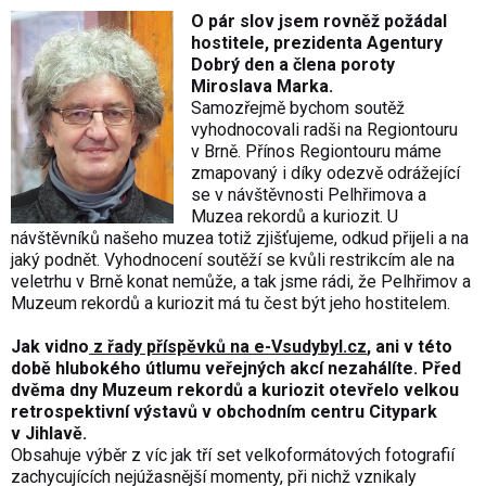
O pár slov jsem rovněž požádal
hostitele, prezidenta Agentury
Dobrý den a člena poroty
Miroslava Marka.
Samozřejmě bychom soutěž
vyhodnocovali radši na Regiontouru
v Brně. Přínos Regiontouru máme
zmapovaný i díky odezvě odrážející
se v návštěvnosti Pelhřimova a
Muzea rekordů a kuriozit. U
návštěvníků našeho muzea totiž zjišťujeme, odkud přijeli a na
jaký podnět. Vyhodnocení soutěží se kvůli restrikcím ale na
veletrhu v Brně konat nemůže, a tak jsme rádi, že Pelhřimov a
Muzeum rekordů a kuriozit má tu čest být jeho hostitelem.
Jak vidno
z řady příspěvků na e-Vsudybyl.cz
, ani v této
době hlubokého útlumu veřejných akcí nezahálíte. Před
dvěma dny Muzeum rekordů a kuriozit otevřelo velkou
retrospektivní výstavů v obchodním centru Citypark
v Jihlavě.
Obsahuje výběr z víc jak tří set velkoformátových fotografií
zachycujících nejúžasnější momenty, při nichž vznikaly