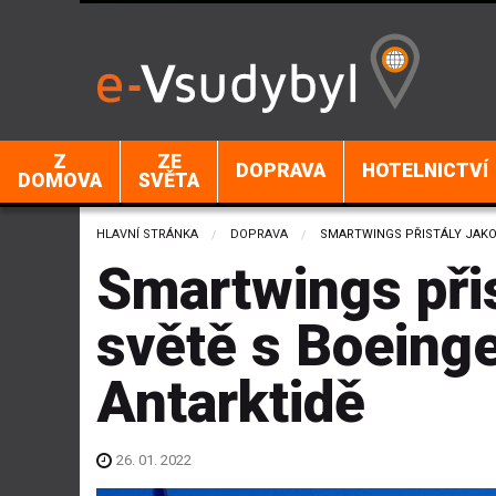
Z
ZE
DOPRAVA
HOTELNICTVÍ
DOMOVA
SVĚTA
HLAVNÍ STRÁNKA
DOPRAVA
CURRENT:
SMARTWINGS PŘISTÁLY JAKO 
Smartwings přis
světě s Boein
Antarktidě
26. 01. 2022