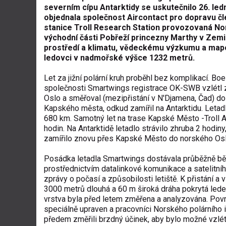
severním cípu Antarktidy se uskutečnilo 26. ledn
objednala společnost Aircontact pro dopravu čl
stanice Troll Research Station provozovaná No
východní části Pobřeží princezny Marthy v Zemi
prostředí a klimatu, vědeckému výzkumu a mapo
ledovci v nadmořské výšce 1232 metrů.
Let za jižní polární kruh proběhl bez komplikací. B
společnosti Smartwings registrace OK-SWB vzlétl 
Oslo a směřoval (mezipřistání v N'Djamena, Čad) do 
Kapského města, odkud zamířil na Antarktidu. Letadl
680 km. Samotný let na trase Kapské Město -Troll Air
hodin. Na Antarktidě letadlo strávilo zhruba 2 hodin
zamířilo znovu přes Kapské Město do norského Osl
Posádka letadla Smartwings dostávala průběžně bě
prostřednictvím datalinkové komunikace a satelitní
zprávy o počasí a způsobilosti letiště. K přistání a v
3000 metrů dlouhá a 60 m široká dráha pokrytá led
vrstva byla před letem změřena a analyzována. Povr
speciálně upraven a pracovníci Norského polárního i
předem změřili brzdný účinek, aby bylo možné vzlétn