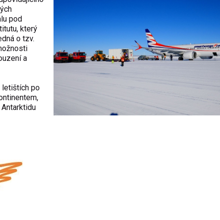
ných
álu pod
tutu, který
edná o tzv.
možnosti
souzení a
letištích po
kontinentem,
 Antarktidu