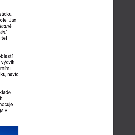
sádku,
ole, Jan
kladně
tání
itel
blastí
 výcvik
rními
ku, navíc
kladě
uh
dnocuje
gs v