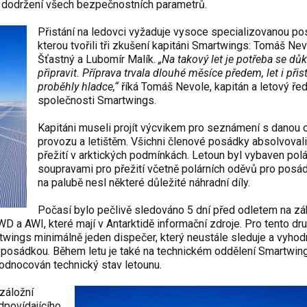
i dodržení všech bezpečnostních parametrů.
Přistání na ledovci vyžaduje vysoce specializovanou po
kterou tvořili tři zkušení kapitáni Smartwings: Tomáš Nev
Šťastný a Lubomír Malík.
„Na takový let je potřeba se dů
připravit. Příprava trvala dlouhé měsíce předem, let i přis
proběhly hladce,“
říká Tomáš Nevole, kapitán a letový řed
společnosti Smartwings.
Kapitáni museli projít výcvikem pro seznámení s danou o
provozu a letištěm. Všichni členové posádky absolvovali
přežití v arktických podmínkách. Letoun byl vybaven polá
soupravami pro přežití včetně polárních oděvů pro posád
na palubě nesl některé důležité náhradní díly.
Počasí bylo pečlivě sledováno 5 dní před odletem na zá
a AWI, které mají v Antarktidě informační zdroje. Pro tento dr
twings minimálně jeden dispečer, který neustále sleduje a vyho
 s posádkou. Během letu je také na technickém oddělení Smartwin
odnocován technický stav letounu.
záložní
dpovídajícího