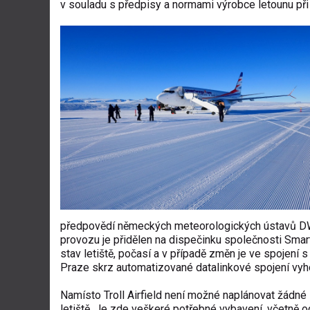
v souladu s předpisy a normami výrobce letounu př
předpovědí německých meteorologických ústavů DWD 
provozu je přidělen na dispečinku společnosti Smar
stav letiště, počasí a v případě změn je ve spojení
Praze skrz automatizované datalinkové spojení vyh
Namísto Troll Airfield není možné naplánovat žádné 
letiště. Je zde veškeré potřebné vybavení, včetně o