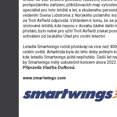
protipožárního zařízení, přibližovacích map vytvoře
speciálně pro toto letiště a let, a zkušeného person
vedením Svena Lidströma z Norského polárního insti
za Troll Airfield odpovídá. Vzhledem k tomu, že se j
izolované letiště, kde nejsou v dosahu žádné další 
přistání, bylo nutné pro užití Troll Airfield získat po
schválení od českého Úřad pro civilní letectví.
Letadla Smartwings ročně přistávají na více než 400 
celém světě. Antarktida byla do této doby jediným 
kde letadlo Smartwings ještě nepřistálo. Další let na
by Smartwings měly uskutečnit koncem února 2022.
Připravila Vlaďka Dufková.
www.smartwings.com