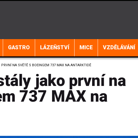
GASTRO
LÁZEŇSTVÍ
MICE
VZDĚLÁVÁNÍ
PRVNÍ NA SVĚTĚ S BOEINGEM 737 MAX NA ANTARKTIDĚ
tály jako první na
gem 737 MAX na