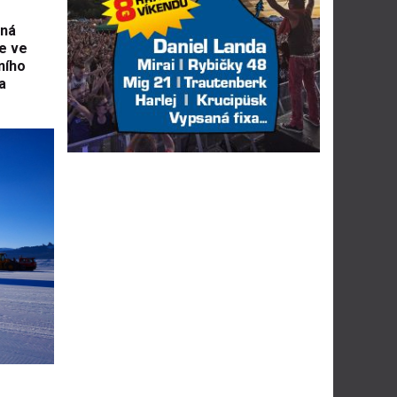
mná
e ve
ního
a