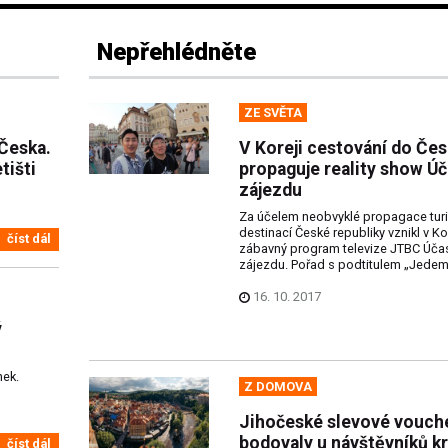
Nepřehlédněte
ZE SVĚTA
 Česka.
V Koreji cestování do Če
tišti
propaguje reality show Úč
zájezdu
Za účelem neobvyklé propagace turi
destinací České republiky vznikl v Ko
číst dál
zábavný program televize JTBC Účas
zájezdu. Pořad s podtitulem „Jedeme
16. 10. 2017
ý
nek.
Z DOMOVA
Jihočeské slevové vouch
bodovaly u návštěvníků kra
číst dál