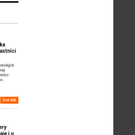
ska
astníci
stických
reji
tníci
...
číst dál
ery
je i u