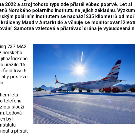
a 2022 a stroj tohoto typu zde přistál vůbec poprvé. Let si
enů Norského polárního institutu na jejich základnu. Výzku
rským polárním institutem se nachází 235 kilometrů od moř
 královny Maud v Antarktidě a věnuje se monitorování život
vání. Samotná vzletová a přistávací dráha je vybudovaná n
oeing 737 MAX
z norského
jihoafrického
o urazilo 15
field trval 6
y, aby posléze
o.
hem letu
ho telefonu
zletu slouží
em. Ledová
ch byl
nstitutu
out a přistát