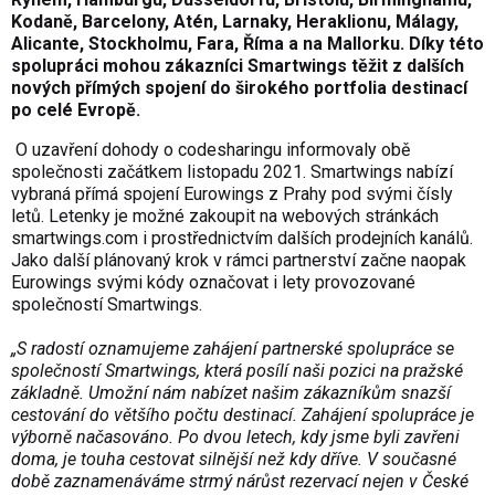
Kodaně, Barcelony, Atén, Larnaky, Heraklionu, Málagy,
Alicante, Stockholmu, Fara, Říma a na Mallorku. Díky této
spolupráci mohou zákazníci Smartwings těžit z dalších
nových přímých spojení do širokého portfolia destinací
po celé Evropě.
O uzavření dohody o codesharingu informovaly obě
společnosti začátkem listopadu 2021. Smartwings nabízí
vybraná přímá spojení Eurowings z Prahy pod svými čísly
letů. Letenky je možné zakoupit na webových stránkách
smartwings.com i prostřednictvím dalších prodejních kanálů.
Jako další plánovaný krok v rámci partnerství začne naopak
Eurowings svými kódy označovat i lety provozované
společností Smartwings.
„S radostí oznamujeme zahájení partnerské spolupráce se
společností Smartwings, která posílí naši pozici na pražské
základně. Umožní nám nabízet našim zákazníkům snazší
cestování do většího počtu destinací. Zahájení spolupráce je
výborně načasováno. Po dvou letech, kdy jsme byli zavřeni
doma, je touha cestovat silnější než kdy dříve. V současné
době zaznamenáváme strmý nárůst rezervací nejen v České