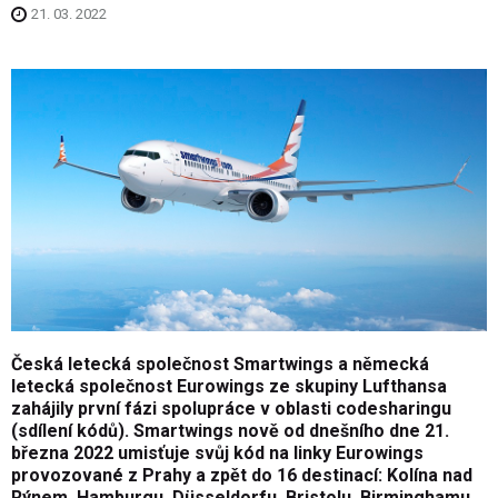
21. 03. 2022
Česká letecká společnost Smartwings a německá
letecká společnost Eurowings ze skupiny Lufthansa
zahájily první fázi spolupráce v oblasti codesharingu
(sdílení kódů). Smartwings nově od dnešního dne 21.
března 2022 umisťuje svůj kód na linky Eurowings
provozované z Prahy a zpět do 16 destinací: Kolína nad
Rýnem, Hamburgu, Düsseldorfu, Bristolu, Birminghamu,