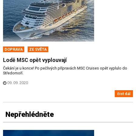
DOPRAVA
ZE SVĚTA
Lodě MSC opět vyplouvají
Čekání je u konce! Po pečlivých přípravách MSC Cruises opět vyplulo do
Středomoří.
09. 09. 2020
číst dál
Nepřehlédněte