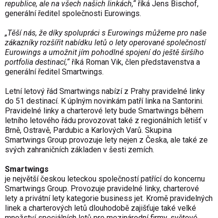
republice, ale na všech našich linkách,“
říká Jens Bischof,
generální ředitel společnosti Eurowings.
„Těší nás, že díky spolupráci s Eurowings můžeme pro naše
zákazníky rozšířit nabídku letů o lety operované společností
Eurowings a umožnit jím pohodlné spojení do ještě širšího
portfolia destinací,“
říká Roman Vik, člen představenstva a
generální ředitel Smartwings.
Letní letový řád Smartwings nabízí z Prahy pravidelné linky
do 51 destinací. K úplným novinkám patří linka na Santorini.
Pravidelné linky a charterové lety bude Smartwings během
letního letového řádu provozovat také z regionálních letišť v
Brně, Ostravě, Pardubic a Karlových Varů. Skupina
Smartwings Group provozuje lety nejen z Česka, ale také ze
svých zahraničních základen v šesti zemích.
Smartwings
je největší českou leteckou společností patřící do koncernu
Smartwings Group. Provozuje pravidelné linky, charterové
lety a privátní lety kategorie business jet. Kromě pravidelných
linek a charterových letů dlouhodobě zajišťuje také velké
množství speciálních letů pro mezinárodní firmy, světové