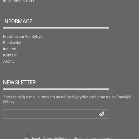
Informační centra
INFORMACE
Představení Všudybylu
Bleskovky
Inzerce
Kontakt
Archiv
NEWSLETTER
Zadejte svůj e-mail a my Vám na něj každý týden pošleme nejzajímavější
články.
Všudybyl - Časopis lidí a o lidech v cestovním ruchu