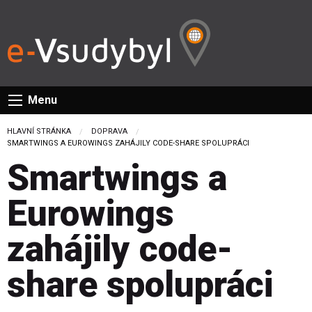
Menu
HLAVNÍ STRÁNKA
DOPRAVA
CURRENT:
SMARTWINGS A EUROWINGS ZAHÁJILY CODE-SHARE SPOLUPRÁCI
Smartwings a
Eurowings
zahájily code-
share spolupráci