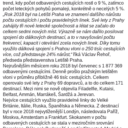
trend, kdy počet odbavených cestujících rostl o 9 %, zatímco
počet leteckých pohybů pomaleji, konkrétně o necelých 5 %.
„Rok 2018 byl na Letišti Praha ve znamení dalšího nárůstu
počtu cestujících i počtu pravidelných linek. Své lety z Prahy
zahájily tři nové letecké společnosti a létat se začalo do
celkem sedmi nových míst. Výrazně se nám dařilo posilovat
spojení do dálkových destinací, a to v navyšování počtu
frekvencí, kapacit i otevírání zcela nových linek. Díky tomu
využilo dálková spojení s Prahou vloni o 250 tisíc cestujících
více, což představuje 24% nárůst,“
říká Václav Řehoř,
předseda představenstva Letiště Praha
.
Nejrušnějším měsícem roku 2018 byl červenec s 1 877 369
odbavenými cestujícími. Denně prošlo pražským letištěm
vloni v průměru přibližně 46 tisíc cestujících. Celkem
operovalo své lety z Prahy 69 dopravců, a to do celkem 171
destinací. Mezi nimi se nově objevila Filadelfie, Kutaisi,
Belfast, Ammán, Marrákeš, Šardžá a Jerevan.
Nejvíce cestujících využilo pravidelné linky do Velké
Británie, Itálie, Ruska, Španělska a Německa. Z destinací
byl v roce 2018 nejvytíženější Londýn, následovala Paříž,
Moskva, Amsterdam a Frankfurt. Skokanem v počtu
odbavených cestujících se stala v meziročním srovnání