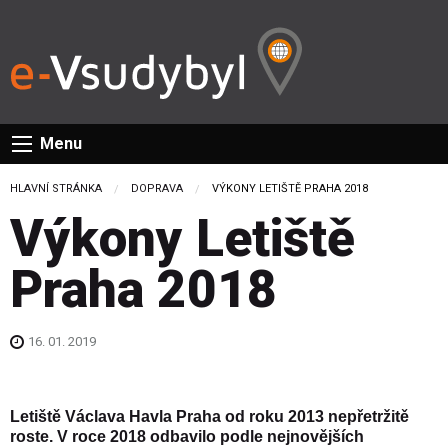
Menu
HLAVNÍ STRÁNKA
DOPRAVA
CURRENT:
VÝKONY LETIŠTĚ PRAHA 2018
Výkony Letiště
Praha 2018
16. 01. 2019
Letiště Václava Havla Praha od roku 2013 nepřetržitě
roste. V roce 2018 odbavilo podle nejnovějších