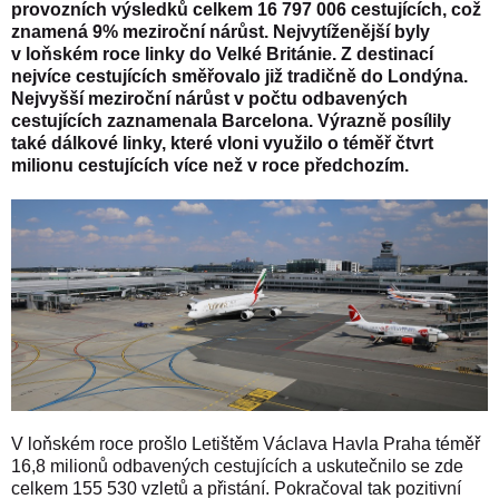
provozních výsledků celkem 16 797 006 cestujících, což
znamená 9% meziroční nárůst. Nejvytíženější byly
v loňském roce linky do Velké Británie. Z destinací
nejvíce cestujících směřovalo již tradičně do Londýna.
Nejvyšší meziroční nárůst v počtu odbavených
cestujících zaznamenala Barcelona. Výrazně posílily
také dálkové linky, které vloni využilo o téměř čtvrt
milionu cestujících více než v roce předchozím.
V loňském roce prošlo Letištěm Václava Havla Praha téměř
16,8 milionů odbavených cestujících a uskutečnilo se zde
celkem 155 530 vzletů a přistání. Pokračoval tak pozitivní