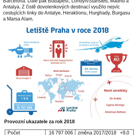
Barcelona. Dále pak Budapešť, Londýn/Stansted, Madrid a
Antalya. Z čistě dovolenkových destinací využilo nejvíc
cestujících linky do Antalye, Heraklionu, Hurghady, Burgasu
a Marsa Alam.
Provozní ukazatele za rok 2018
Počet
16 797 006
změna 2017/2018
+9,0