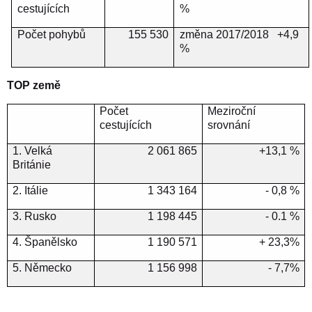
cestujících
%
Počet pohybů
155 530
změna 2017/2018
+4,9
%
TOP země
Počet
Meziroční
cestujících
srovnání
1. Velká
2 061 865
+13,1 %
Británie
2. Itálie
1 343 164
- 0,8 %
3. Rusko
1 198 445
- 0.1 %
4. Španělsko
1 190 571
+ 23,3%
5. Německo
1 156 998
-
7,7%