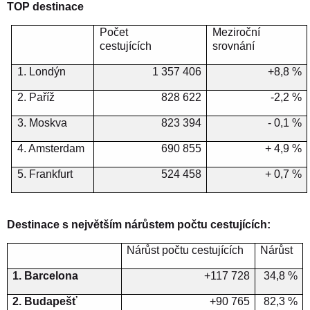
TOP destinace
Počet
Meziroční
cestujících
srovnání
1. Londýn
1 357 406
+8,8 %
2. Paříž
828 622
-2,2 %
3. Moskva
823 394
- 0,1 %
4. Amsterdam
690 855
+ 4,9 %
5. Frankfurt
524 458
+ 0,7 %
Destinace s největším nárůstem počtu cestujících:
Nárůst počtu cestujících
Nárůst
1. Barcelona
+117 728
34,8 %
2. Budapešť
+90
765
82,3 %