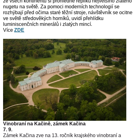
ze všech kontinentů si prohlédne repliku největšího zlatého
nugetu na světě. Za pomoci moderních technologií se
rozhýbají před očima staré těžní stroje, návštěvník se ocitne
ve světě středověkých horníků, uvidí přehlídku
luminiscenčních minerálů i zlatých mincí.
Více
ZDE
Vinobraní na Kačině, zámek Kačina
7. 9.
Zámek Kačina zve na 13. ročník krajského vinobraní a