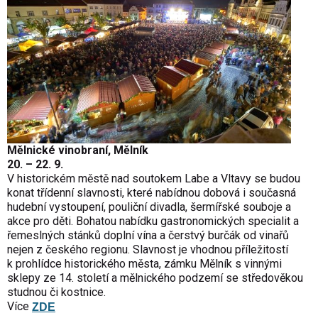
Mělnické
vinobraní, Mělník
20. – 22. 9.
V historickém městě nad soutokem Labe a Vltavy se budou
konat třídenní slavnosti, které nabídnou dobová i současná
hudební vystoupení, pouliční divadla, šermířské souboje a
akce pro děti. Bohatou nabídku gastronomických specialit a
řemeslných stánků doplní vína a čerstvý burčák od vinařů
nejen z českého regionu. Slavnost je vhodnou příležitostí
k prohlídce historického města, zámku Mělník s vinnými
sklepy ze 14. století a mělnického podzemí se středověkou
studnou či kostnice.
Více
ZDE