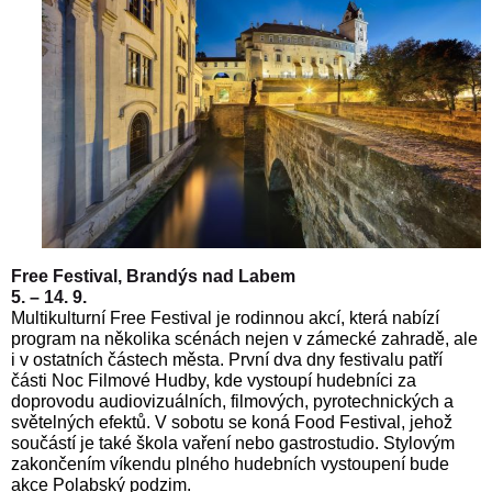
Free Festival, Brandýs nad Labem
5. – 14. 9.
Multikulturní Free Festival je rodinnou akcí, která nabízí
program na několika scénách nejen v zámecké zahradě, ale
i v ostatních částech města. První dva dny festivalu patří
části Noc Filmové Hudby, kde vystoupí hudebníci za
doprovodu audiovizuálních, filmových, pyrotechnických a
světelných efektů. V sobotu se koná Food Festival, jehož
součástí je také škola vaření nebo gastrostudio. Stylovým
zakončením víkendu plného hudebních vystoupení bude
akce Polabský podzim.