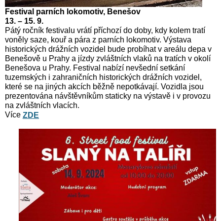
Festival parních lokomotiv, Benešov
13. – 15. 9.
Pátý ročník festivalu vrátí příchozí do doby, kdy kolem tratí
voněly saze, kouř a pára z parních lokomotiv. Výstava
historických drážních vozidel bude probíhat v areálu depa v
Benešově u Prahy a jízdy zvláštních vlaků na tratích v okolí
Benešova u Prahy. Festival nabízí nevšední setkání
tuzemských i zahraničních historických drážních vozidel,
které se na jiných akcích běžně nepotkávají. Vozidla jsou
prezentována návštěvníkům staticky na výstavě i v provozu
na zvláštních vlacích.
Více
ZDE