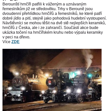
Berounští hrnčíři patřili k váženým a uznávaným
řemeslníkům již ve středověku. Trhy v Berouně jsou
dvoudenní přehlídkou hrnčířů a řemeslníků, ke které patří
dobré jídlo a pití, stejně jako pohodová hudební vystoupení.
Návštěvníci se mohou těšit na dvě stě nejlepších keramiků,
hrnčířů z Česka, ale i ze zahraničí. Součástí akce bude
ukázka točení na hrnčířském kruhu nebo výpalu keramiky
v peci na dřevo.
Více
ZDE