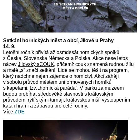
Setkání hornických měst a obcí, Jílové u Prahy
14. 9.
Letošní ročník přivítá až osmdesát hornických spolků
z Česk
a
, Slovenska Německa a Polska. Akce nese letos
název
Jílovský sCOUK
, přičemž couk znamená rudnou žílu
a malé „s“ značí setkání. Lidé se mohou těšit na program,
který nadchne nejen zájemce o hornictví. Akci zahájí
v sobotu průvod městem uniformovaných horníků
s kapelami, tzv. „hornická paráda“. V parku za muzeem
budou probíhat středověké slavnosti s královským
průvodem, rytířskými turnaji, královskou mší, vystoupením
kata i hrami a zábavou pro celé rodiny.
Více
ZDE