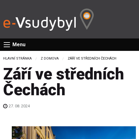
Menu
HLAVNÍ STRÁNKA
Z DOMOVA
CURRENT:
ZÁŘÍ VE STŘEDNÍCH ČECHÁCH
Září ve středních
Čechách
27. 08. 2024