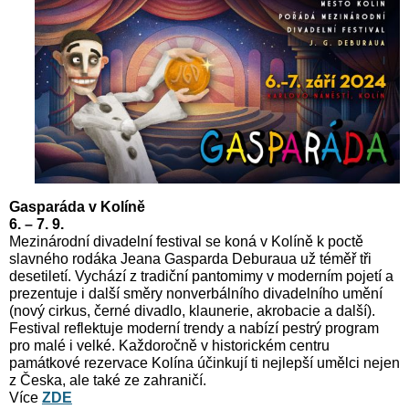
Gasparáda v Kolíně
6.
–
7. 9.
Mezinárodní divadelní festival se koná v Kolíně k poctě
slavného rodáka Jeana Gasparda Deburaua už téměř tři
desetiletí. Vychází z tradiční pantomimy v moderním pojetí a
prezentuje i další směry nonverbálního divadelního umění
(nový cirkus, černé divadlo, klaunerie, akrobacie a další).
Festival reflektuje moderní trendy a nabízí pestrý program
pro malé i velké. Každoročně v historickém centru
památkové rezervace Kolína účinkují ti nejlepší umělci nejen
z Česka, ale také ze zahraničí.
Více
ZDE