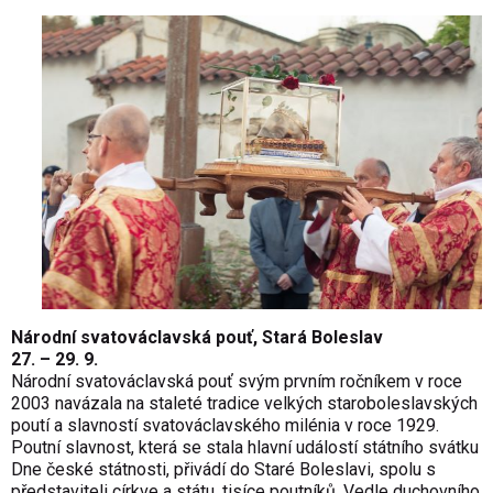
Národní svatováclavská pouť, Stará Boleslav
27. – 29. 9.
Národní svatováclavská pouť svým prvním ročníkem v roce
2003 navázala na staleté tradice velkých staroboleslavských
poutí a slavností svatováclavského milénia v roce 1929.
Poutní slavnost, která se stala hlavní událostí státního svátku
Dne české státnosti, přivádí do Staré Boleslavi, spolu s
představiteli církve a státu, tisíce poutníků. Vedle duchovního