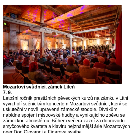
Mozartovi svůdníci, zámek Liteň
7. 9.
Letošní ročník prestižních pěveckých kurzů na zámku v Litni
vyvrcholí scénickým koncertem Mozartovi svůdníci, který se
uskuteční v nově upravené zámecké stodole. Divákům
nabídne spojení mistrovské hudby a vynikajícího zpěvu se
zámeckou atmosférou. Během večera zazní za doprovodu
smyčcového kvarteta a klavíru nejznámější árie Mozartových
oper Don Giovanni a Figarova svatba.