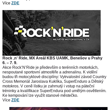
Více
ZDE
Rock ‚n‘ Ride, MX Areál KBS UAMK, Benešov u Prahy
6. – 7. 9.
Akce Rock’N’Ride je především o terénních motorkách,
nespoutané sportovní atmosféře a adrenalinu. K vidění
budou tři motocyklové disciplíny: Vytrvalostní závod Country
Cross Memoriál Jaroslava Kuklíka, SuperEnduro a Dětský
motokros. V ceně lístku je zahrnutý i vstup na páteční
tréninky a kvalifikace SuperEndura pod umělým osvětlením.
Ke kempování lze využít stanové městečko.
Více
ZDE