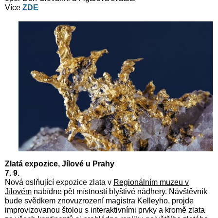
Více
ZDE
Zlatá expozice, Jílové u Prahy
7. 9.
Nová oslňující
expozice zlata v
Regionálním muzeu v
Jílovém
nabídne pět místností blyštivé nádhery. Návštěvník
bude svědkem znovuzrození magistra Kelleyho, projde
improvizovanou štolou s interaktivními prvky a kromě zlata