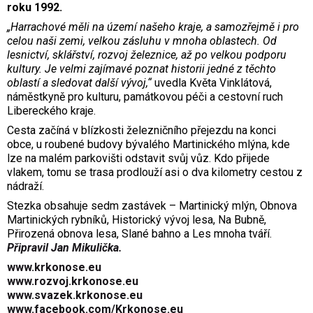
roku 1992.
„Harrachové měli na území našeho kraje, a samozřejmě i pro
celou naši zemi, velkou zásluhu v mnoha oblastech. Od
lesnictví, sklářství, rozvoj železnice, až po velkou podporu
kultury. Je velmi zajímavé poznat historii jedné z těchto
oblastí a sledovat další vývoj,“
uvedla Květa Vinklátová,
náměstkyně pro kulturu, památkovou péči a cestovní ruch
Libereckého kraje.
Cesta začíná v blízkosti železničního přejezdu na konci
obce, u roubené budovy bývalého Martinického mlýna, kde
lze na malém parkovišti odstavit svůj vůz. Kdo přijede
vlakem, tomu se trasa prodlouží asi o dva kilometry cestou z
nádraží.
Stezka obsahuje sedm zastávek – Martinický mlýn, Obnova
Martinických rybníků, Historický vývoj lesa, Na Bubně,
Přirozená obnova lesa, Slané bahno a Les mnoha tváří.
Připravil Jan Mikulička.
www.krkonose.eu
www.rozvoj.krkonose.eu
www.svazek.krkonose.eu
www.facebook.com/Krkonose.eu