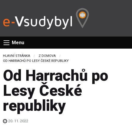
Menu
HLAVNÍ STRÁNKA
Z DOMOVA
CURRENT:
OD HARRACHŮ PO LESY ČESKÉ REPUBLIKY
Od Harrachů po
Lesy České
republiky
20. 11. 2022