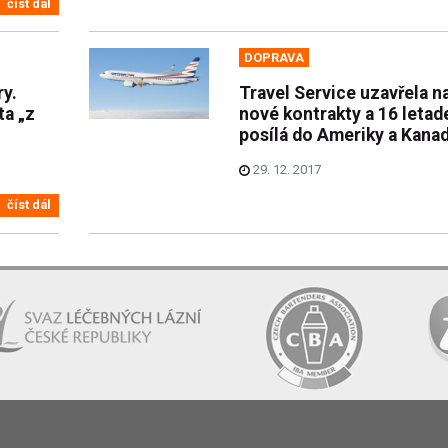
číst dál
DOPRAVA
ry.
Travel Service uzavřela n
a „z
nové kontrakty a 16 letad
posílá do Ameriky a Kana
29. 12. 2017
číst dál