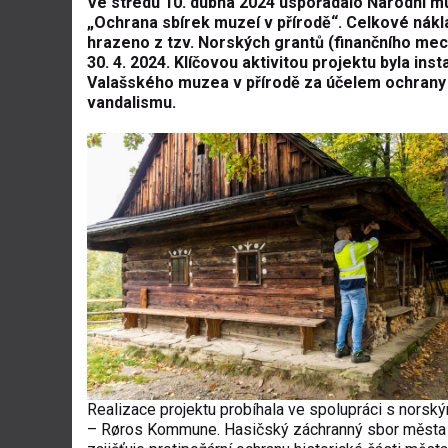
Ve středu 10. dubna 2024 uspořádalo Národní m
„Ochrana sbírek muzeí v přírodě“. Celkové náklady
hrazeno z tzv. Norských grantů (finančního me
30. 4. 2024. Klíčovou aktivitou projektu byla i
Valašského muzea v přírodě za účelem ochrany 
vandalismu.
Realizace projektu probíhala ve spolupráci s norsk
– Røros Kommune. Hasičský záchranný sbor města