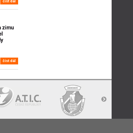
číst dál
a zimu
el
dy
číst dál