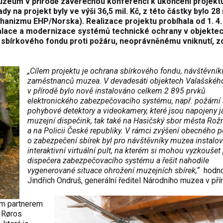
uzeum v přírodě závěrečnou konferencí k ukončení projekt
 na projekt byly ve výši 36,5 mil. Kč, z této částky bylo 28 m
chanizmu EHP/Norska). Realizace projektu probíhala
od 1. 4
nstalace a modernizace systémů technické ochrany v objekte
sbírkového fondu proti požáru, neoprávněnému vniknutí, zc
„Cílem projektu je ochrana sbírkového fondu, návštěvník
zaměstnanců muzea. V devadesáti objektech Valašské
v přírodě bylo nově instalováno celkem 2 895 prvků
elektronického zabezpečovacího systému, např. požární 
pohybové detektory a videokamery, které jsou napojeny j
muzejní dispečink, tak také na Hasičský sbor města Rožn
a na Policii České republiky. V rámci zvýšení obecného
o zabezpečení sbírek byl pro návštěvníky muzea instalo
interaktivní virtuální pult, na kterém si mohou vyzkoušet 
dispečera zabezpečovacího systému a řešit nahodile
vygenerované situace ohrožení muzejních sbírek,“
hodno
Jindřich Ondruš, generální ředitel Národního muzea v pří
ým partnerem
 Røros