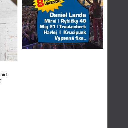
lších
,