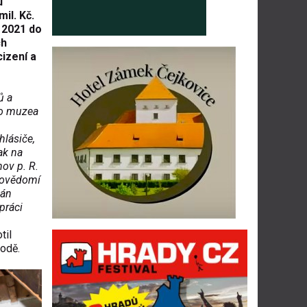
u
il. Kč.
. 2021 do
ch
izení a
ů a
ho muzea
hlásiče,
ak na
ov p. R.
 povědomí
ván
práci
til
rodě.