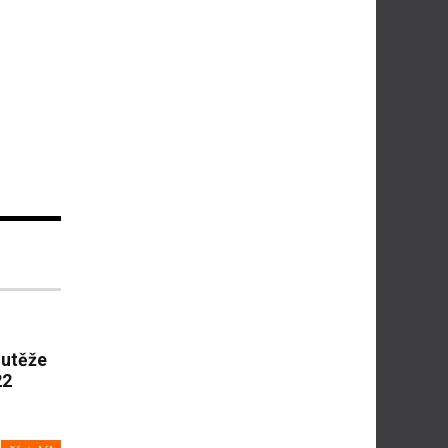
outěže
22