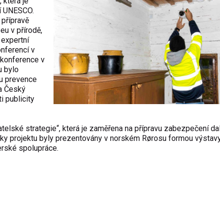
 která je
ví UNESCO.
 přípravě
u v přírodě,
 expertní
nferencí v
 konference v
u bylo
u prevence
 a Český
 publicity
telské strategie“, která je zaměřena na přípravu zabezpečení da
dky projektu byly prezentovány v norském Rørosu formou výstavy
erské spolupráce.