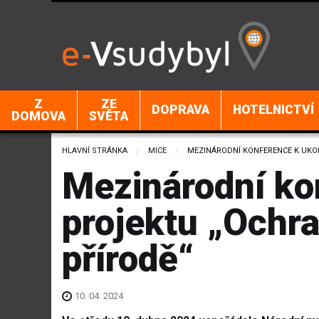
Z
ZE
DOPRAVA
HOTELNICTVÍ
DOMOVA
SVĚTA
HLAVNÍ STRÁNKA
MICE
CURRENT:
MEZINÁRODNÍ KONFERENCE K UKON
Mezinárodní ko
projektu „Ochra
přírodě“
10. 04. 2024