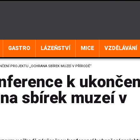
GASTRO
LÁZEŇSTVÍ
MICE
VZDĚLÁVÁNÍ
ČENÍ PROJEKTU „OCHRANA SBÍREK MUZEÍ V PŘÍRODĚ“
nference k ukončen
na sbírek muzeí v