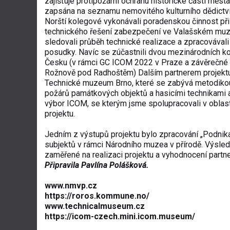
zajišťuje protipožární ochranu historické části města,
zapsána na seznamu nemovitého kulturního dědict
Norští kolegové vykonávali poradenskou činnost při
technického řešení zabezpečení ve Valašském muze
sledovali průběh technické realizace a zpracovávali
posudky. Navíc se zúčastnili dvou mezinárodních ko
Česku (v rámci GC ICOM 2022 v Praze a závěrečné
Rožnově pod Radhoštěm) Dalším partnerem projekt
Technické muzeum Brno, které se zabývá metodiko
požárů památkových objektů a hasicími technikami
výbor ICOM, se kterým jsme spolupracovali v oblasti
projektu.
Jedním z výstupů projektu bylo zpracování „Podnika
subjektů v rámci Národního muzea v přírodě. Výsle
zaměřené na realizaci projektu a vyhodnocení partn
Připravila Pavlína Polášková.
www.nmvp.cz
https://roros.kommune.no/
www.technicalmuseum.cz
https://icom-czech.mini.icom.museum/