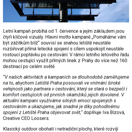
Letní kampaň probíhá od 1. července a jejím zákla,dem jsou
čtyři klíčové vizuály. Hlavní motto kampaně „Pomáháme vám
být zážitkům blíž“ souvisí se snahou letiště neustále
rozšiřovat přímá letecká spojení s cílem uspokojit neustále
rostoucí poptávku po cestování. V rámci letního letového řádu
mohou cestující využít přímých linek z Prahy do více než 160
destinací po celém světě.
“V našich aktivitách a kampaních se dlouhodobě zaměřujeme
na to, abychom Letiště Praha posouvali ve vnímání široké
veřejnosti jako partnera v cestování, který se stará o bezpečí i
komfort cestujících od prvních okamžiků jejich dovolené. V
aktuální kampani využíváme silných emocí spojených s
cestováním a ukazujeme, jak snadné je díky pohodlnému
spojení z Letiště Praha objevovat svět,“
doplňuje Iva Bízová,
Creative CEO Loosers.
Klasický outdoor obohatí i netradiční plochy, které rozvíjí