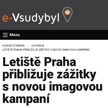
Menu
HLAVNÍ STRÁNKA
DOPRAVA
CURRENT:
LETIŠTĚ PRAHA PŘIBLIŽUJE ZÁŽITKY S NOVOU IMAGOVOU KAMPANÍ
Letiště Praha
přibližuje zážitky
s novou imagovou
kampaní