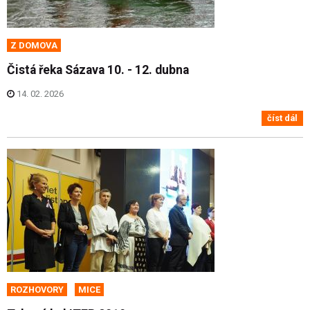
Z DOMOVA
Čistá řeka Sázava 10. - 12. dubna
14. 02. 2026
číst dál
ROZHOVORY
MICE