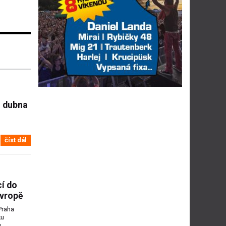
. dubna
číst dál
cí do
Evropě
Praha
ku
u