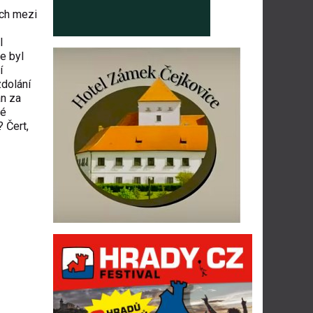
ech mezi
l
e byl
í
zdolání
án za
vé
? Čert,