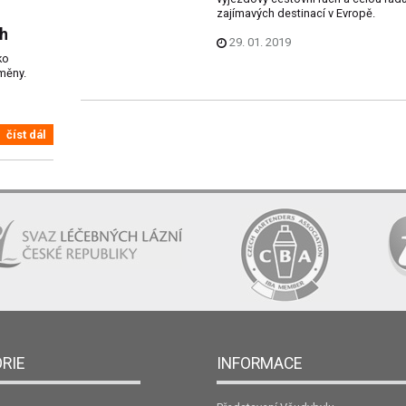
zajímavých destinací v Evropě.
ch
29. 01. 2019
ko
měny.
číst dál
RIE
INFORMACE