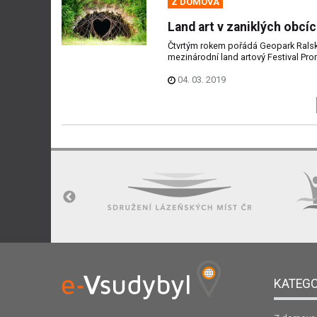
Z DOMOVA
Land art v zaniklých obcí
Čtvrtým rokem pořádá Geopark Rals
mezinárodní land artový Festival Pro
04. 03. 2019
KATEGO