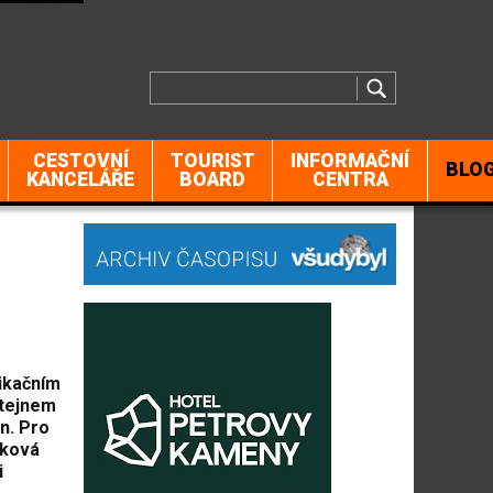
CESTOVNÍ
TOURIST
INFORMAČNÍ
BLO
KANCELÁŘE
BOARD
CENTRA
ikačním
štejnem
n. Pro
dková
i