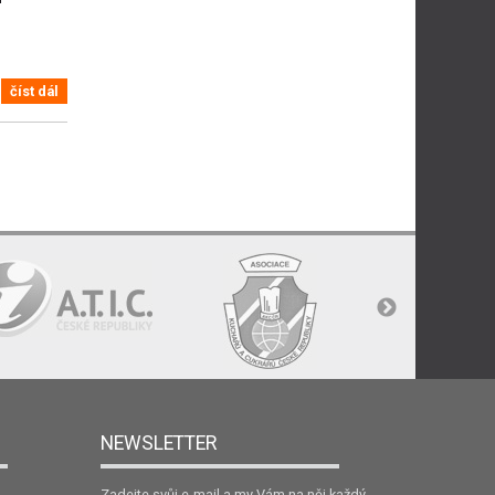
číst dál
NEWSLETTER
Zadejte svůj e-mail a my Vám na něj každý