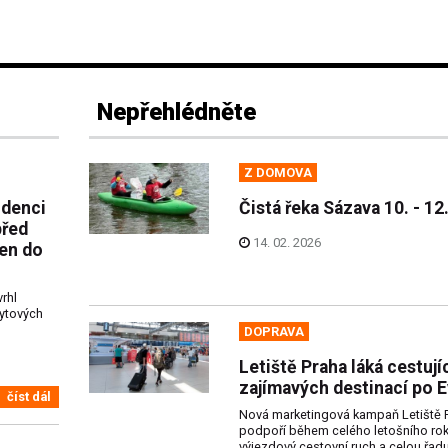
Nepřehlédněte
Z DOMOVA
idenci
Čistá řeka Sázava 10. - 12
před
14. 02. 2026
jen do
rhl
bytových
DOPRAVA
Letiště Praha láká cestují
zajímavých destinací po 
číst dál
Nová marketingová kampaň Letiště 
podpoří během celého letošního ro
výjezdový cestovní ruch a celou řad