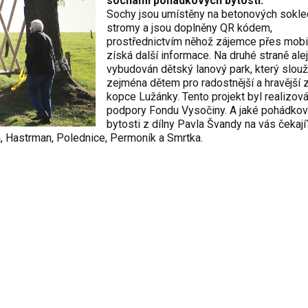
sochami pohádkových bytostí.
Sochy jsou umístěny na betonových sokl
stromy a jsou doplněny QR kódem,
prostřednictvím něhož zájemce přes mobi
získá další informace. Na druhé straně alej
vybudován dětský lanový park, který slouž
zejména dětem pro radostnější a hravější 
kopce Lužánky. Tento projekt byl realizov
podpory Fondu Vysočiny. A jaké pohádko
bytosti z dílny Pavla Švandy na vás čekají
a, Hastrman, Polednice, Permoník a Smrtka.