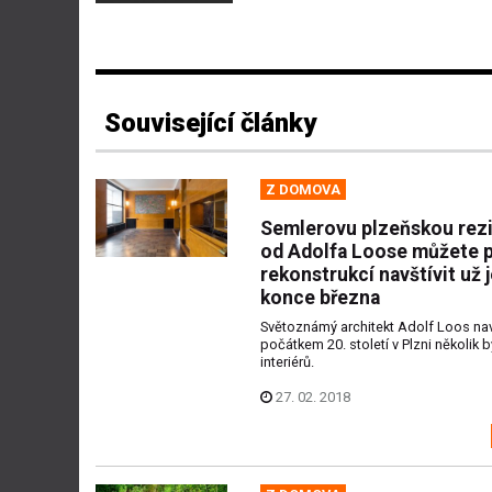
Související články
Z DOMOVA
Semlerovu plzeňskou rez
od Adolfa Loose můžete 
rekonstrukcí navštívit už 
konce března
Světoznámý architekt Adolf Loos nav
počátkem 20. století v Plzni několik 
interiérů.
27. 02. 2018