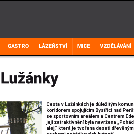
GASTRO
LÁZEŇSTVÍ
MICE
VZDĚLÁVÁNÍ
 Lužánky
Cesta v Lužánkách je důležitým komun
koridorem spojujícím Bystřici nad Per
se sportovním areálem a Centrem Ede
její zatraktivnění byla navržena „Pohá
alej,“ která je tvořena deseti dřevěným