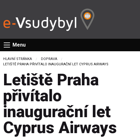
Menu
HLAVNÍ STRÁNKA
DOPRAVA
CURRENT:
LETIŠTĚ PRAHA PŘIVÍTALO INAUGURAČNÍ LET CYPRUS AIRWAYS
Letiště Praha
přivítalo
inaugurační let
Cyprus Airways