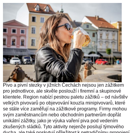
P
ivo a pivní stezky v jižních Čechách nejsou jen zážitkem
pro jednotlivce, ale skvěle poslouží i firemní a skupinové
klientele. Region nabízí pestrou paletu zážitků – od návštěv
velkých pivovarů po objevování kouzla minipivovarů, které
se stále více zaměřují na zážitkové programy. Firmy mohou
svým zaměstnancům nebo obchodním partnerům dopřát
unikátní zážitky, jako je výuka vaření piva pod vedením
zkušených sládků. Tyto aktivity nejenže posilují týmového
ducha, ale také poskytují příležitost k netradičnímu propojení