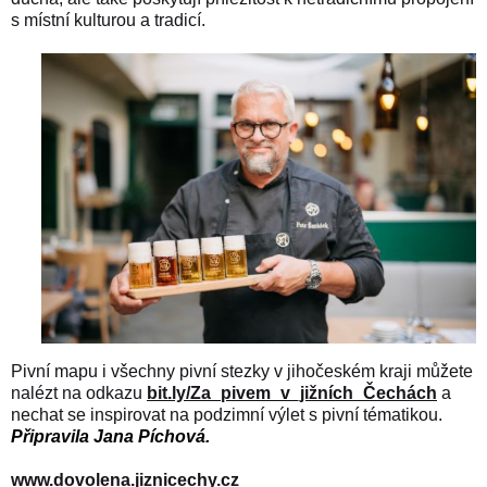
s místní kulturou a tradicí.
Pivní mapu i všechny pivní stezky v jihočeském kraji můžete
nalézt na odkazu
bit.ly/Za_pivem_v_jižních_Čechách
a
nechat se inspirovat na podzimní výlet s pivní tématikou.
Připravila
Jana Píchová.
www.dovolena.jiznicechy.cz