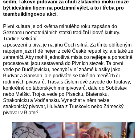
sedm. Takové putování za chutí zlatavého moku může
být ideálním tipem na podzimní výlet, a to i třeba pro
teambuildingovou akci.
Pivní kultura je od května minulého roku zapsána do
Seznamu nemateriálních statků tradiční lidové kultury.
Tradice setkání
a posezení u piva je na jihu Čech silná. Za tímto oblíbeným
nápojem jezdí lidé nejen z celé České republiky, ale také ze
zahraničí. Aby mohli jednotlivá místa co nejlépe a pohodlně
procestovat, jsou sestavená do Pivních stezek.
Ta první
vede po Budějovicku, nechybí v ní známé klasiky jako
Budvar a Samson, ale podíváte se také do menších či
rodinných pivovarů. Trasa s číslem dvě zavede do Toulavy,
konkrétně do táborských minipivovarů, dále do Soběslavi
nebo Malšic. Trojka vede po Písecku, Blatensku,
Strakonicku a Vodňansku. Vynechat v něm nelze
strakonický pivovar, Hulváta z Truskovic nebo Zámecký
pivovar v Blatné.