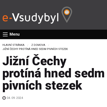
Menu
HLAVNÍ STRÁNKA
Z DOMOVA
CURRENT:
JIŽNÍ ČECHY PROTÍNÁ HNED SEDM PIVNÍCH STEZEK
Jižní Čechy
protíná hned sedm
pivních stezek
04. 09. 2024