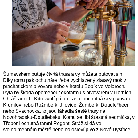
Šumavskem putuje čtvrtá trasa a vy můžete putovat s ní.
Díky tomu pak ochutnáte třeba vychlazený zlatavý mok v
prachatickém pivovaru nebo v hotelu Bobík ve Volarech.
Byla by škoda opomenout ekofarmu s pivovarem v Horních
Chrášťanech. Kdo zvolí pátou trasu, pochutná si v pivovaru
Krumlov nebo Rožmberk. Jílovice, Žumberk, Doudle*beer
nebo Svachovka, to jsou lákadla šesté trasy na
Novohradsku-Doudlebsku. Komu se líbí šťastná sedmička, v
Třeboni ochutná tamní Regent, Stráž si dá ve
stejnojmenném městě nebo ho osloví pivo z Nové Bystřice.