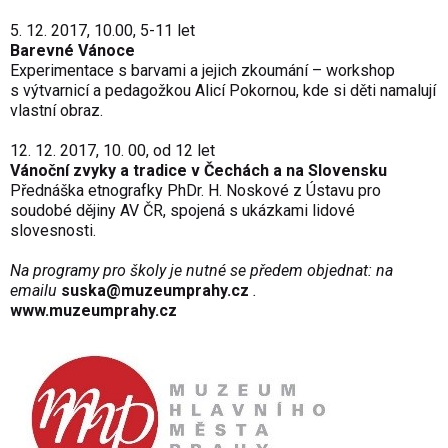
5. 12. 2017, 10.00, 5-11 let
Barevné Vánoce
Experimentace s barvami a jejich zkoumání – workshop
s výtvarnicí a pedagožkou Alicí Pokornou, kde si děti namalují
vlastní obraz.
12. 12. 2017, 10. 00, od 12 let
Vánoční zvyky a tradice v Čechách a na Slovensku
Přednáška etnografky PhDr. H. Noskové z Ústavu pro
soudobé dějiny AV ČR, spojená s ukázkami lidové
slovesnosti.
Na programy pro školy je nutné se předem objednat: na
emailu
suska@muzeumprahy.cz
.
www.muzeumprahy.cz