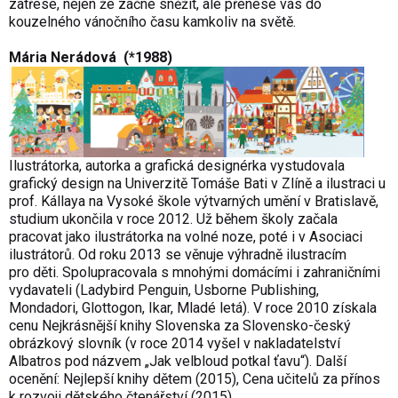
zatřese, nejen že začne sněžit, ale přenese vás do
kouzelného vánočního času kamkoliv na světě.
Mária Nerádová (*1988)
Ilustrátorka, autorka a grafická designérka vystudovala
grafický design na Univerzitě Tomáše Bati v Zlíně a ilustraci u
prof. Kállaya na Vysoké škole výtvarných umění v Bratislavě,
studium ukončila v roce 2012. Už během školy začala
pracovat jako ilustrátorka na volné noze, poté i v Asociaci
ilustrátorů. Od roku 2013 se věnuje výhradně ilustracím
pro děti. Spolupracovala s mnohými domácími i zahraničními
vydavateli (Ladybird Penguin, Usborne Publishing,
Mondadori, Glottogon, Ikar, Mladé letá). V roce 2010 získala
cenu Nejkrásnější knihy Slovenska za Slovensko-český
obrázkový slovník (v roce 2014 vyšel v nakladatelství
Albatros pod názvem „Jak velbloud potkal ťavu“). Další
ocenění: Nejlepší knihy dětem (2015), Cena učitelů za přínos
k rozvoji dětského čtenářství (2015).