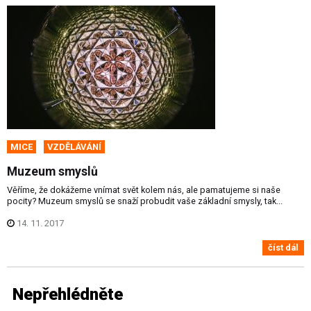
MICE
VZDĚLÁVÁNÍ
Muzeum smyslů
Věříme, že dokážeme vnímat svět kolem nás, ale pamatujeme si naše
pocity? Muzeum smyslů se snaží probudit vaše základní smysly, tak...
14. 11. 2017
číst dál
Nepřehlédněte