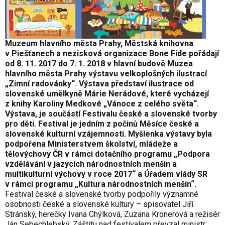
Muzeum hlavního města Prahy, Městská knihovna
v Piešťanech a nezisková organizace Bone Fide pořádají
od 8. 11. 2017 do 7. 1. 2018 v hlavní budově Muzea
hlavního města Prahy výstavu velkoplošných ilustrací
„Zimní radovánky“. Výstava představí ilustrace od
slovenské umělkyně Márie Nerádové, které vycházejí
z knihy Karoliny Medkové „Vánoce z celého světa“.
Výstava, je součástí Festivalu české a slovenské tvorby
pro děti. Festival je jedním z počinů Měsíce české a
slovenské kulturní vzájemnosti. Myšlenka výstavy byla
podpořena Ministerstvem školství, mládeže a
tělovýchovy ČR v rámci dotačního programu „Podpora
vzdělávání v jazycích národnostních menšin a
multikulturní výchovy v roce 2017“ a Úřadem vlády SR
v rámci programu „Kultura národnostních menšin“.
Festival české a slovenské tvorby podpořily významné
osobnosti české a slovenské kultury – spisovatel Jiří
Stránský, herečky Ivana Chýlková, Zuzana Kronerová a režisér
Ján Sebechlebský. Záštitu nad festivalem převzal ministr