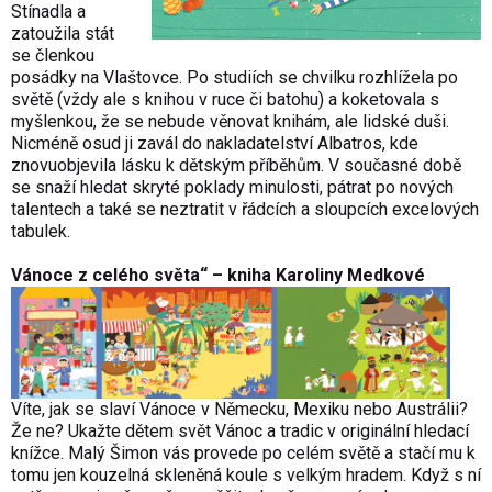
Stínadla a
zatoužila stát
se členkou
posádky na Vlaštovce. Po studiích se chvilku rozhlížela po
světě (vždy ale s knihou v ruce či batohu) a koketovala s
myšlenkou, že se nebude věnovat knihám, ale lidské duši.
Nicméně osud ji zavál do nakladatelství Albatros, kde
znovuobjevila lásku k dětským příběhům. V současné době
se snaží hledat skryté poklady minulosti, pátrat po nových
talentech a také se neztratit v řádcích a sloupcích excelových
tabulek.
Vánoce z celého světa“ – kniha Karoliny Medkové
Víte, jak se slaví Vánoce v Německu, Mexiku nebo Austrálii?
Že ne? Ukažte dětem svět Vánoc a tradic v originální hledací
knížce. Malý Šimon vás provede po celém světě a stačí mu k
tomu jen kouzelná skleněná koule s velkým hradem. Když s ní