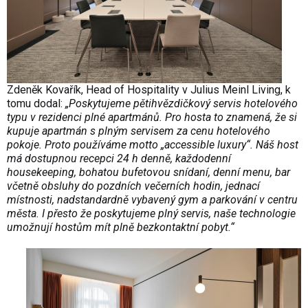
Zdeněk Kovařík, Head of Hospitality v Julius Meinl Living, k
tomu dodal:
„Poskytujeme pětihvězdičkový servis hotelového
typu v rezidenci plné apartmánů. Pro hosta to znamená, že si
kupuje apartmán s plným servisem za cenu hotelového
pokoje. Proto používáme motto „accessible luxury“. Náš host
má dostupnou recepci 24 h denně, každodenní
housekeeping, bohatou bufetovou snídaní, denní menu, bar
včetně obsluhy do pozdních večerních hodin, jednací
místnosti, nadstandardně vybavený gym a parkování v centru
města. I přesto že poskytujeme plný servis, naše technologie
umožnují hostům mít plně bezkontaktní pobyt.“