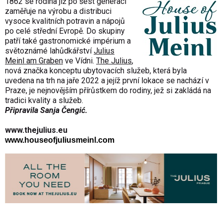
1862 se rodina již po šest generací
zaměřuje na výrobu a distribuci
vysoce kvalitních potravin a nápojů
po celé střední Evropě. Do skupiny
patří také gastronomické impérium a
světoznámé lahůdkářství
Julius
Meinl am Graben
ve Vídni.
The Julius
,
nová značka konceptu ubytovacích služeb, která byla
uvedena na trh na jaře 2022 a jejíž první lokace se nachází v
Praze, je nejnovějším přírůstkem do rodiny, jež si zakládá na
tradici kvality a služeb.
Připravila Sanja Čengić.
www.thejulius.eu
www.houseofjuliusmeinl.com