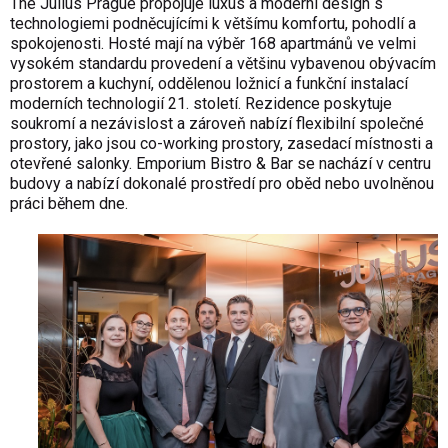
The Julius Prague propojuje luxus a moderní design s
technologiemi podněcujícími k většímu komfortu, pohodlí a
spokojenosti. Hosté mají na výběr 168 apartmánů ve velmi
vysokém standardu provedení a většinu vybavenou obývacím
prostorem a kuchyní, oddělenou ložnicí a funkční instalací
moderních technologií 21. století. Rezidence poskytuje
soukromí a nezávislost a zároveň nabízí flexibilní společné
prostory, jako jsou co-working prostory, zasedací místnosti a
otevřené salonky. Emporium Bistro & Bar se nachází v centru
budovy a nabízí dokonalé prostředí pro oběd nebo uvolněnou
práci během dne.