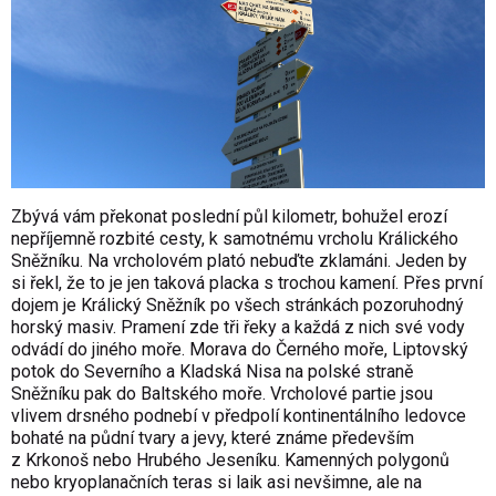
Zbývá vám překonat poslední půl kilometr, bohužel erozí
nepříjemně rozbité cesty, k samotnému vrcholu Králického
Sněžníku. Na vrcholovém plató nebuďte zklamáni. Jeden by
si řekl, že to je jen taková placka s trochou kamení. Přes první
dojem je Králický Sněžník po všech stránkách pozoruhodný
horský masiv. Pramení zde tři řeky a každá z nich své vody
odvádí do jiného moře. Morava do Černého moře, Liptovský
potok do Severního a Kladská Nisa na polské straně
Sněžníku pak do Baltského moře. Vrcholové partie jsou
vlivem drsného podnebí v předpolí kontinentálního ledovce
bohaté na půdní tvary a jevy, které známe především
z Krkonoš nebo Hrubého Jeseníku. Kamenných polygonů
nebo kryoplanačních teras si laik asi nevšimne, ale na