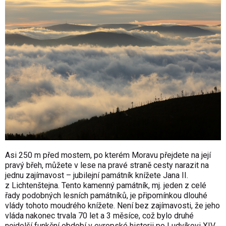
Asi 250 m před mostem, po kterém Moravu přejdete na její
pravý břeh, můžete v lese na pravé straně cesty narazit na
jednu zajímavost – jubilejní památník knížete Jana II.
z Lichtenštejna. Tento kamenný památník, mj. jeden z celé
řady podobných lesních památníků, je připomínkou dlouhé
vlády tohoto moudrého knížete. Není bez zajímavosti, že jeho
vláda nakonec trvala 70 let a 3 měsíce, což bylo druhé
nejdelší funkční období v evropské historii po Ludvíkovi XIV.