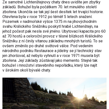
Ze samotné Lichtenštejnovy chaty dnes uvidíte jen zbytky
základů. Bohužel byla počátkem 70. let minulého století
zbořena. Ukončila se tak její šest desítek let trvající historie.
Otevřena byla v roce 1912 po téměř 5 letech snažení.
Pozemek v nadmořské výšce 1375 m na jihovýchodním
svahu Králického Sněžníku poskytl hrabě Lichtenštejn, na
jehož počest pak nesla své jméno. Ubytovací kapacita pro 60
až 70 hostů a celoroční provoz v těsné blízkosti Králického
Sněžníku z ní činily vítanou základnu mnohých turistů. To se
ovšem změnilo po druhé světové válce. Pod vedením
národního podniku Restaurace a jídelny se jí technický stav
jen zhoršoval, až nebylo vyhnutí a v roce 1971 musela být
zbořena. Její základy zůstávají jako memento. Stejně tak
bohužel i množství stavebního nepořádku, který lze najít
v širokém okolí bývalé chaty.