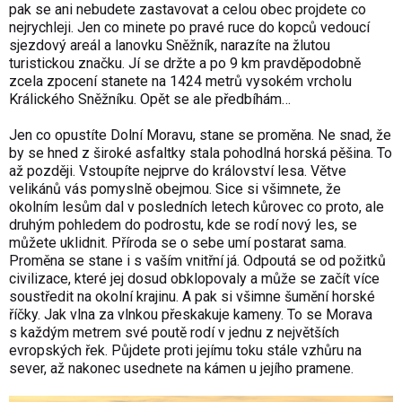
pak se ani nebudete zastavovat a celou obec projdete co
nejrychleji. Jen co minete po pravé ruce do kopců vedoucí
sjezdový areál a lanovku Sněžník, narazíte na žlutou
turistickou značku. Jí se držte a po 9 km pravděpodobně
zcela zpocení stanete na 1424 metrů vysokém vrcholu
Králického Sněžníku. Opět se ale předbíhám…
Jen co opustíte Dolní Moravu, stane se proměna. Ne snad, že
by se hned z široké asfaltky stala pohodlná horská pěšina. To
až později. Vstoupíte nejprve do království lesa. Větve
velikánů vás pomyslně obejmou. Sice si všimnete, že
okolním lesům dal v posledních letech kůrovec co proto, ale
druhým pohledem do podrostu, kde se rodí nový les, se
můžete uklidnit. Příroda se o sebe umí postarat sama.
Proměna se stane i s vaším vnitřní já. Odpoutá se od požitků
civilizace, které jej dosud obklopovaly a může se začít více
soustředit na okolní krajinu. A pak si všimne šumění horské
říčky. Jak vlna za vlnkou přeskakuje kameny. To se Morava
s každým metrem své poutě rodí v jednu z největších
evropských řek. Půjdete proti jejímu toku stále vzhůru na
sever, až nakonec usednete na kámen u jejího pramene.