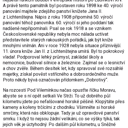
A právě tento památník byl postaven roku 1898 ke 40. výročí
panování majitele zdejšího panství knížete Jana II.
z Lichtenštejna. Nápis z roku 1908 připomíná 50. výročí
panování téhož panovníka. 60. výročí si jeho poddaní tak
nadšeně nepřipomínali. Psal se rok 1918 a se vznikem
Československé republiky nebyla moc nálada uctívat
představitele starých rakouských pořádků, jak být kníže
mnohými vnímán. Ani v roce 1928 nebyla situace příznivější.
11. února kníže Jan II. z Lichtenštejna umírá. Byl to pokrokový
vladař. Podporoval lehký průmysl, zakládal školy a
nemocnice, budoval silnice a železnice. Zajímal se o lesnictví
a chov zvěře. Během desítek let, kdy spravoval své rozsáhlé
majetky, získal pověst vstřícného a dobrosrdečného muže.
Proto někdy bývá označován přídomkem „Dobrotivý“.
Na rozcestí Pod Vilemínkou načas opusťte říčku Moravu,
abyste se s ní opět setkali Ve Strži. To už dobrého půl
kilometru jdete po nefalšované horské pěšině. Klopýtáte přes
kameny a kořeny trčícími z chodníku. Všimněte si horské
smrčiny, která nás obklopuje. Tady je už opravdové panství
smrku. I když to nejsou žádní velikáni, co se výšky týká, tak
jejich věk je úctyhodný. Po dalším půl kilometru, u Sněžné