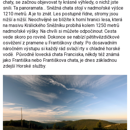
chaty, se začnou objevovat ty krásné výhledy, o nichž jste
snili. Ta panoramata… Sněžná chata stojí v nadmořské výšce
1210 metrů. A je to znát. Les postupně řídne, stromy jsou
nižší a nižší. Neochvějně se blížíte k horní hranici lesa, která
na masivu Králického Sněžníku probíhá kolem 1250 metrů
nadmořské výšky. Na chvíli si můžete odpočinout. Cesta
vede skoro po rovině. Dokonce se nabízí pětihvězdičkové
osvěžení z pramene u Františkovy chaty. Po dosavadním
náročném výstupu si každý rád svlaží rty v chladné horské
vodě. Původně lovecká chata Franciska, někdy též známá
jako Františka nebo Františkova chata, je dnes základnou
zdejší Horské služby.