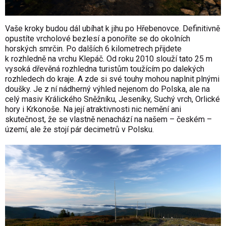
Vaše kroky budou dál ubíhat k jihu po Hřebenovce. Definitivně
opustíte vrcholové bezlesí a ponoříte se do okolních
horských smrčin. Po dalších 6 kilometrech přijdete
k rozhledně na vrchu Klepáč. Od roku 2010 slouží tato 25 m
vysoká dřevěná rozhledna turistům toužícím po dalekých
rozhledech do kraje. A zde si své touhy mohou naplnit plnými
doušky. Je z ní nádherný výhled nejenom do Polska, ale na
celý masiv Králického Sněžníku, Jeseníky, Suchý vrch, Orlické
hory i Krkonoše. Na její atraktivnosti nic nemění ani
skutečnost, že se vlastně nenachází na našem – českém –
území, ale že stojí pár decimetrů v Polsku.