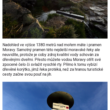
Nadohled ve výšce 1380 metrů nad mořem máte i pramen
Moravy. Samotný pramen této nejdelší moravské řeky ale
neuvidíte, protože je coby zdroj kvalitní vody schován za
dřevěnými dveřmi. Přesto můžete vodou Moravy otřít své
zpocené čelo či svlažit vyschlé rty. Přímo k tomu vybízí
dřevěné korýtko, jímž řeka protéká, než za hranou turistické
cesty začne svou pouť na jih.