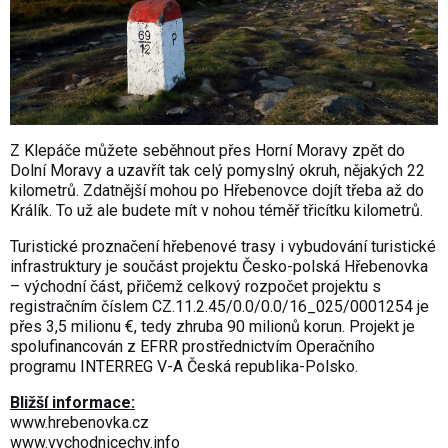
Z Klepáče můžete seběhnout přes Horní Moravy zpět do
Dolní Moravy a uzavřít tak celý pomyslný okruh, nějakých 22
kilometrů. Zdatnější mohou po Hřebenovce dojít třeba až do
Králík. To už ale budete mít v nohou téměř třicítku kilometrů.
Turistické proznačení hřebenové trasy i vybudování turistické
infrastruktury je součást projektu Česko-polská Hřebenovka
– východní část, přičemž celkový rozpočet projektu s
registračním číslem CZ.11.2.45/0.0/0.0/16_025/0001254 je
přes 3,5 milionu €, tedy zhruba 90 milionů korun. Projekt je
spolufinancován z EFRR prostřednictvím Operačního
programu INTERREG V-A Česká republika-Polsko.
Bližší informace:
www.hrebenovka.cz
www.vychodnicechy.info