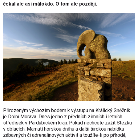
čekal ale asi málokdo. O tom ale později.
Přirozeným výchozím bodem k výstupu na Králický Sněžník
je Dolní Morava. Dnes jedno z předních zimních i letních
středisek v Pardubickém kraji. Pokud nechcete zažít Stezku
v oblacích, Mamutí horskou dráhu a další širokou nabídku
zábavných či adrenalinových aktivit a toužíte-li po přírodě,