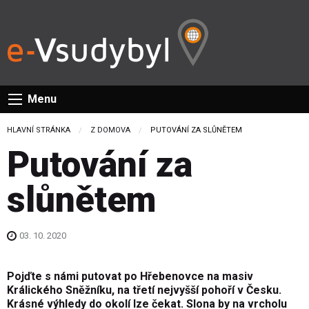
Menu
HLAVNÍ STRÁNKA
Z DOMOVA
CURRENT:
PUTOVÁNÍ ZA SLŮNĚTEM
Putování za
slůnětem
03. 10. 2020
Pojďte s námi putovat po Hřebenovce na masiv
Králického Sněžníku, na třetí nejvyšší pohoří v Česku.
Krásné výhledy do okolí lze čekat. Slona by na vrcholu