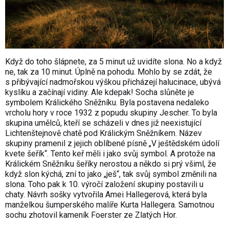
Když do toho šlápnete, za 5 minut už uvidíte slona. No a když
ne, tak za 10 minut. Úplně na pohodu. Mohlo by se zdát, že
s přibývající nadmořskou výškou přicházejí halucinace, ubývá
kyslíku a začínají vidiny. Ale kdepak! Socha slůněte je
symbolem Králického Sněžníku. Byla postavena nedaleko
vrcholu hory v roce 1932 z popudu skupiny Jescher. To byla
skupina umělců, kteří se scházeli v dnes již neexistující
Lichtenštejnově chatě pod Králickým Sněžníkem. Název
skupiny pramenil z jejich oblíbené písně „V ještědském údolí
kvete šeřík“. Tento keř měli i jako svůj symbol. A protože na
Králickém Sněžníku šeříky nerostou a někdo si prý všiml, že
když slon kýchá, zní to jako „ješ“, tak svůj symbol změnili na
slona. Toho pak k 10. výročí založení skupiny postavili u
chaty. Návrh sošky vytvořila Amei Hallegerová, která byla
manželkou šumperského malíře Kurta Hallegera. Samotnou
sochu zhotovil kameník Foerster ze Zlatých Hor.