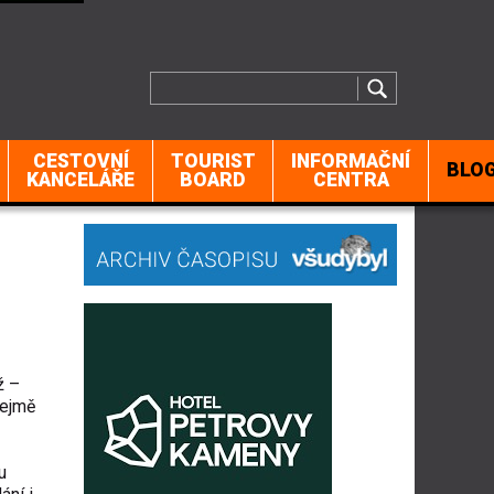
CESTOVNÍ
TOURIST
INFORMAČNÍ
BLO
KANCELÁŘE
BOARD
CENTRA
ž –
řejmě
u