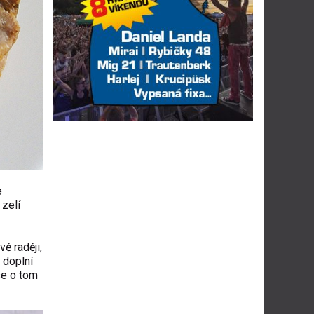
e
 zelí
ě raději,
 doplní
se o tom