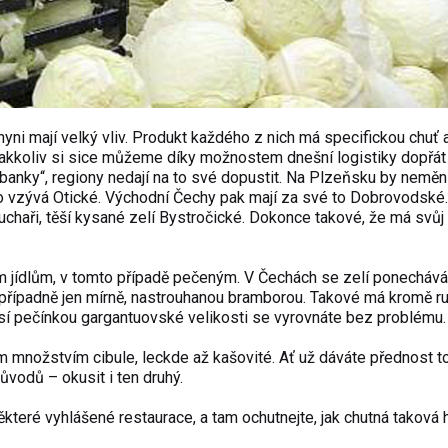
ni mají velký vliv. Produkt každého z nich má specifickou chuť 
. Jakkoliv si sice můžeme díky možnostem dnešní logistiky dopřát
é banky“, regiony nedají na to své dopustit. Na Plzeňsku by neměni
o vzývá Otické. Východní Čechy pak mají za své to Dobrovodské
kuchaři, těší kysané zelí Bystročické. Dokonce takové, že má svůj
m jídlům, v tomto případě pečeným. V Čechách se zelí ponechává 
 případně jen mírně, nastrouhanou bramborou. Takové má kromě ru
husí pečínkou gargantuovské velikosti se vyrovnáte bez problému.
m množstvím cibule, leckde až kašovité. Ať už dáváte přednost t
vodů – okusit i ten druhý.
ěkteré vyhlášené restaurace, a tam ochutnejte, jak chutná taková