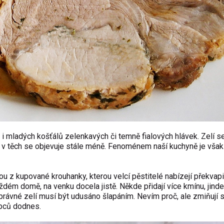
ů i mladých košťálů zelenkavých či temně fialových hlávek. Zelí s
yž v těch se objevuje stále méně. Fenoménem naší kuchyně je však
z kupované krouhanky, kterou velcí pěstitelé nabízejí překvapiv
aždém domě, na venku docela jistě. Někde přidají více kmínu, jinde
e správné zelí musí být udusáno šlapáním. Nevím proč, ale zmiňují 
obců dodnes.