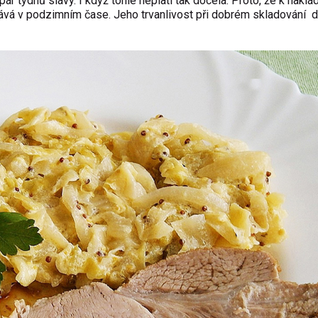
r týdnů slávy. I když tohle neplatí tak docela. Proto, že k naklád
rává v podzimním čase. Jeho trvanlivost při dobrém skladování d