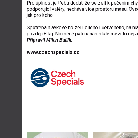
Pro úplnost je třeba dodat, že se zelí k pečením chys
podporující valéry, nechává více prostoru masu. Ovšem 
jak pro koho.
Spotřeba hlávkové ho zelí, bílého i červeného, na hl
později 8 kg. Nicméně patří u nás stále mezi tři ne
Připravil Milan Ballík.
www.czechspecials.cz