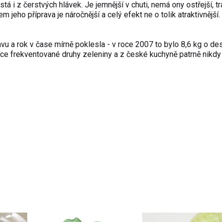
tá i z čerstvých hlávek. Je jemnější v chuti, nemá ony ostřejší, t
jeho příprava je náročnější a celý efekt ne o tolik atraktivnější. 
avu a rok v čase mírně poklesla - v roce 2007 to bylo 8,6 kg o des
jvíce frekventované druhy zeleniny a z české kuchyně patrně nikdy