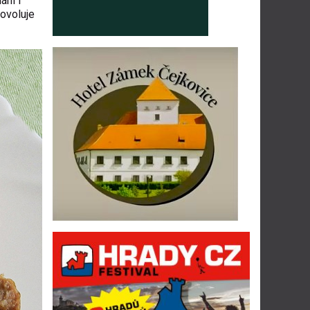
ání i
ovoluje