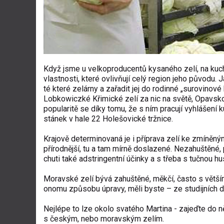
Když jsme u velkoproducentů kysaného zelí, na kuchy
vlastnosti, které ovlivňují celý region jeho původu
té které zelárny a zařadit jej do rodinné „surovinov
Lobkowiczké Křimické zelí za nic na světě, Opavsk
popularitě se díky tomu, že s ním pracují vyhlášení 
stánek v hale 22 Holešovické tržnice.
Krajově determinovaná je i příprava zelí ke zmíněný
přírodnější, tu a tam mírně doslazené. Nezahuštěné,
chuti také adstringentní účinky a s třeba s tučnou 
Moravské zelí bývá zahuštěné, měkčí, často s větší
onomu způsobu úpravy, měli byste – ze studijních dů
Nejlépe to lze okolo svatého Martina - zajeďte do n
s českým, nebo moravským zelím.