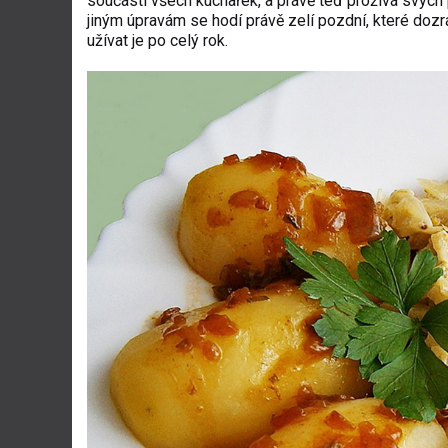
součástí všech kuchařek, a právě teď prožívá svých pá
jiným úpravám se hodí právě zelí pozdní, které doz
užívat je po celý rok.