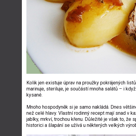
Kolik jen existuje úprav na proužky pokrájených list
marinuje, steriluje, je součástí mnoha salátů – i kd
kysané.
Mnoho hospodyněk si je samo nakládá. Dnes většinou 
než celé hlavy. Vlastní rodinný recept mají snad v k
jablky, mrkví, trochou křenu. Důležité je však to, ž
historici a šlapání se užívá u některých velkých výr