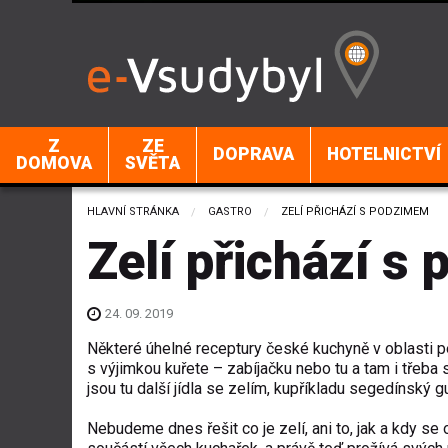
Z
ZE
DOPRAVA
HOTELNICTVÍ
DOMOVA
SVĚTA
HLAVNÍ STRÁNKA
GASTRO
CURRENT:
ZELÍ PŘICHÁZÍ S PODZIMEM
Zelí přichází s
24. 09. 2019
Některé úhelné receptury české kuchyně v oblasti p
s výjimkou kuřete – zabíjačku nebo tu a tam i třeba
jsou tu další jídla se zelím, kupříkladu segedínský g
Nebudeme dnes řešit co je zelí, ani to, jak a kdy se 