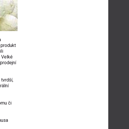
a
 produkt
li
. Velké
 prodejní
tvrdší,
rální
omu či
 husa