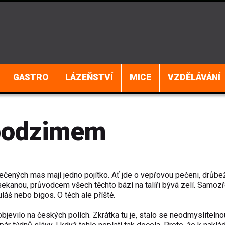
GASTRO
LÁZEŇSTVÍ
MICE
VZDĚLÁVÁNÍ
 podzimem
ečených mas mají jedno pojítko. Ať jde o vepřovou pečeni, drůbe
 sekanou, průvodcem všech těchto bází na talíři bývá zelí. Samoz
uláš nebo bigos. O těch ale příště.
objevilo na českých polích. Zkrátka tu je, stalo se neodmyslitelno