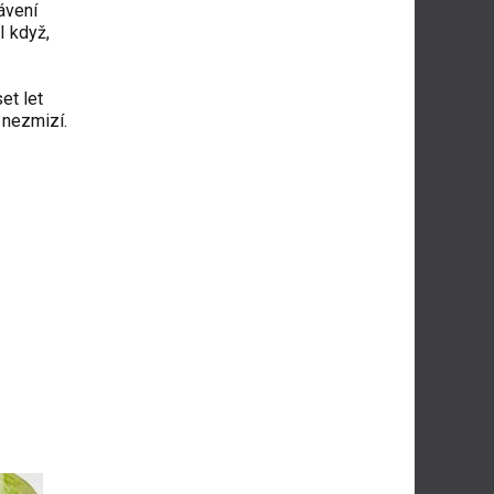
rávení
I když,
et let
 nezmizí.