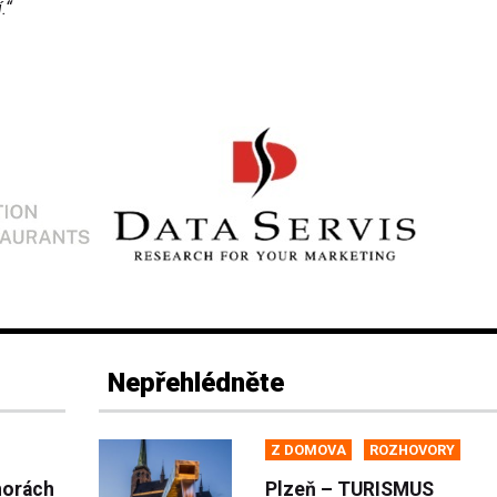
.“
Nepřehlédněte
Z DOMOVA
ROZHOVORY
horách
Plzeň – TURISMUS