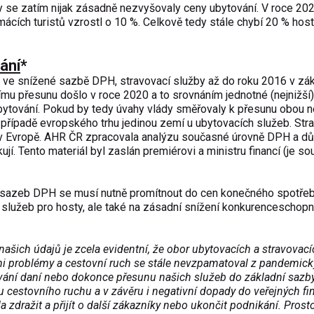
dy se zatím nijak zásadně nezvyšovaly ceny ubytování. V roce 20
mácích turistů vzrostl o 10 %. Celkově tedy stále chybí 20 % host
ání
*
 ve snížené sazbě DPH, stravovací služby až do roku 2016 v zák
mu přesunu došlo v roce 2020 a to srovnáním jednotné (nejnižší)
ubytování. Pokud by tedy úvahy vlády směřovaly k přesunu obou 
 případě evropského trhu jedinou zemí u ubytovacích služeb. Str
 v Evropě. AHR ČR zpracovala analýzu současné úrovně DPH a d
. Tento materiál byl zaslán premiérovi a ministru financí (je so
í sazeb DPH se musí nutně promítnout do cen konečného spotřeb
í služeb pro hosty, ale také na zásadní snížení konkurenceschopn
 našich údajů je zcela evidentní, že obor ubytovacích a stravovac
mi problémy a cestovní ruch se stále nevzpamatoval z pandemic
ování daní nebo dokonce přesunu našich služeb do základní sazb
 cestovního ruchu a v závěru i negativní dopady do veřejných fin
 zdražit a přijít o další zákazníky nebo ukončit podnikání. Prost