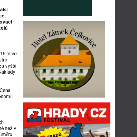
alší
ce.
vovací
telů
 16 % ve
stro
za vyšší
 Náklady
 Cena
onomii
ch
ně než v
růměru