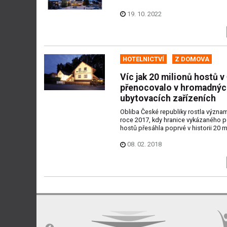
19. 10. 2022
HOTELNICTVÍ
Z DOMOVA
Víc jak 20 milionů hostů 
přenocovalo v hromadnýc
ubytovacích zařízeních
Obliba České republiky rostla význam
roce 2017, kdy hranice vykázaného 
hostů přesáhla poprvé v historii 20 mi
08. 02. 2018