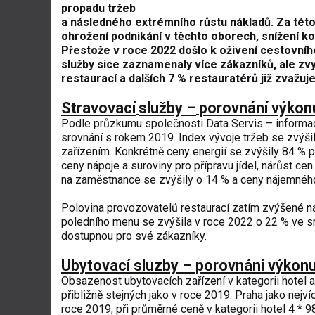
propadu tržeb
a následného extrémního růstu nákladů. Za této
ohrožení podnikání v těchto oborech, snížení k
Přestože v roce 2022 došlo k oživení cestovníh
služby sice zaznamenaly více zákazníků, ale zvy
restaurací a dalších 7 % restauratérů již zvažuj
Stravovací
služby –
porovnání výkon
Podle průzkumu společnosti Data Servis – informace
srovnání s rokem 2019. Index vývoje tržeb se zvýši
zařízením. Konkrétně ceny energií se zvýšily 84 %
ceny nápoje a suroviny pro přípravu jídel, nárůst c
na zaměstnance se zvýšily o 14 % a ceny nájemného
Polovina provozovatelů restaurací zatím zvýšené n
poledního menu se zvýšila v roce 2022 o 22 % ve s
dostupnou pro své zákazníky.
Ubytovací sluzby – porovnání výkon
Obsazenost ubytovacích zařízení v kategorii hotel a
přibližně stejných jako v roce 2019. Praha jako nej
roce 2019, při průměrné ceně v kategorii hotel 4 * 9