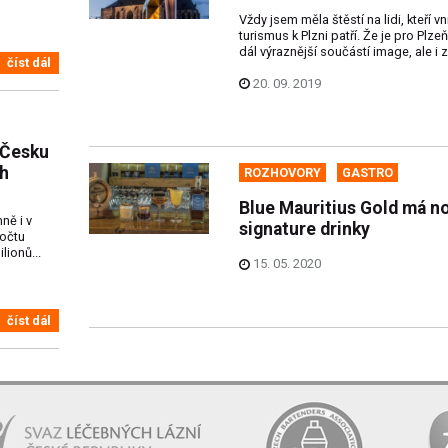
Vždy jsem měla štěstí na lidi, kteří vn
turismus k Plzni patří. Že je pro Plze
dál výraznější součástí image, ale i 
číst dál
20. 09. 2019
v Česku
h
ROZHOVORY
GASTRO
Blue Mauritius Gold má n
ně i v
signature drinky
počtu
lionů...
15. 05. 2020
číst dál