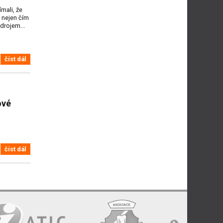
ímali, že
ň nejen čím
zdrojem...
číst dál
ové
číst dál