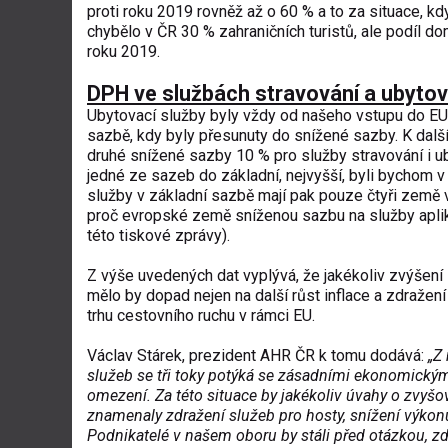
proti roku 2019 rovněž až o 60 % a to za situace, k
chybělo v ČR 30 % zahraničních turistů, ale podíl do
roku 2019.
DPH ve službách stravování a ubytov
Ubytovací služby byly vždy od našeho vstupu do EU
sazbě, kdy byly přesunuty do snížené sazby. K další
druhé snížené sazby 10 % pro služby stravování i 
jedné ze sazeb do základní, nejvyšší, byli bychom v
služby v základní sazbě mají pak pouze čtyři země
proč evropské země sníženou sazbu na služby aplikují
této tiskové zprávy).
Z výše uvedených dat vyplývá, že jakékoliv zvýšen
mělo by dopad nejen na další růst inflace a zdražen
trhu cestovního ruchu v rámci EU.
Václav Stárek, prezident AHR ČR k tomu dodává:
„Z
služeb se tři toky potýká se zásadními ekonomický
omezení. Za této situace by jakékoliv úvahy o zvyš
znamenaly zdražení služeb pro hosty, snížení výkonu
Podnikatelé v našem oboru by stáli před otázkou, zda