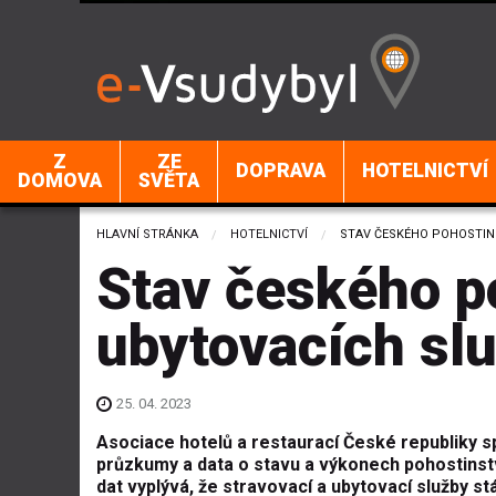
Z
ZE
DOPRAVA
HOTELNICTVÍ
DOMOVA
SVĚTA
HLAVNÍ STRÁNKA
HOTELNICTVÍ
CURRENT:
STAV ČESKÉHO POHOSTIN
Stav českého po
ubytovacích sl
25. 04. 2023
Asociace hotelů a restaurací České republiky sp
průzkumy a data o stavu a výkonech pohostinstv
dat vyplývá, že stravovací a ubytovací služby 