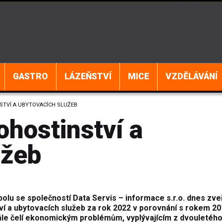
GASTRO
LÁZEŇSTVÍ
MICE
VZDĚLÁVÁNÍ
STVÍ A UBYTOVACÍCH SLUŽEB
hostinství a
užeb
olu se společností Data Servis – informace s.r.o. dnes zveř
í a ubytovacích služeb za rok 2022 v porovnání s rokem 20
stále čelí ekonomickým problémům, vyplývajícím z dvouletéh