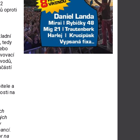
22
ů oproti
ladní
, tedy
nebo
avovací
ůvodů,
učástí
itele a
osti na
ích
kých
y
ancí.
or na