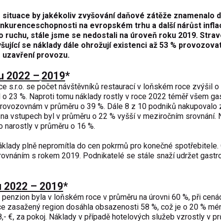
 situace by jakékoliv zvyšování daňové zátěže znamenalo d
onkurenceschopnosti na evropském trhu a další nárůst infla
o ruchu, stále jsme se nedostali na úroveň roku 2019. Stra
šující se náklady dále ohrožují existenci až 53 % provozova
e uzavření provozu.
u 2022
–
2019
*
 s.r.o. se počet návštěvníků restaurací v loňském roce zvýšil o
l o 23 %. Naproti tomu náklady rostly v roce 2022 téměř všem ga
 provozovnám v průměru o 39 %. Dále 8 z 10 podniků nakupovalo 
en na vstupech byl v průměru o 22 % vyšší v meziročním srovnání.
 narostly v průměru o 16 %.
áklady plně nepromítla do cen pokrmů pro konečné spotřebitele.
rovnáním s rokem 2019. Podnikatelé se stále snaží udržet gastr
u 2022 – 2019
*
 penzion byla v loňském roce v průměru na úrovni 60 %, při cená
více zasažený region dosáhla obsazenosti 58 %, což je o 20 % mé
8,- €, za pokoj. Náklady v případě hotelových služeb vzrostly v p