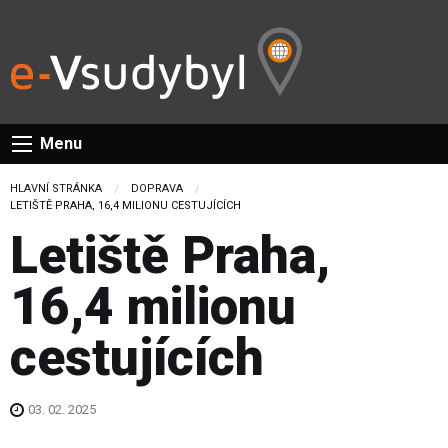
Menu
HLAVNÍ STRÁNKA
DOPRAVA
CURRENT:
LETIŠTĚ PRAHA, 16,4 MILIONU CESTUJÍCÍCH
Letiště Praha,
16,4 milionu
cestujících
03. 02. 2025