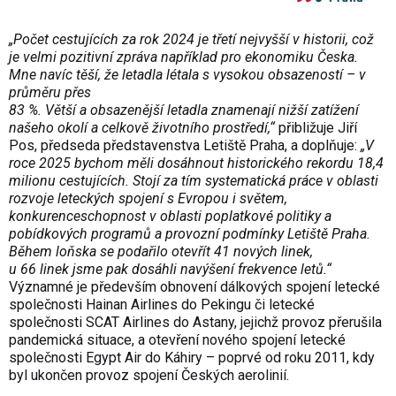
„Počet cestujících za rok 2024 je třetí nejvyšší v historii, což
je velmi pozitivní zpráva například pro ekonomiku Česka.
Mne navíc těší, že letadla létala s vysokou obsazeností – v
průměru přes
83 %. Větší a obsazenější letadla znamenají nižší zatížení
našeho okolí a celkově životního prostředí,“
přibližuje Jiří
Pos, předseda představenstva Letiště Praha, a doplňuje:
„V
roce 2025 bychom měli dosáhnout historického rekordu 18,4
milionu cestujících. Stojí za tím systematická práce v oblasti
rozvoje leteckých spojení s Evropou i světem,
konkurenceschopnost v oblasti poplatkové politiky a
pobídkových programů a provozní podmínky Letiště Praha.
Během loňska se podařilo otevřít 41 nových linek,
u 66 linek jsme pak dosáhli navýšení frekvence letů.“
Významné je především obnovení dálkových spojení letecké
společnosti Hainan Airlines do Pekingu či letecké
společnosti SCAT Airlines do Astany, jejichž provoz přerušila
pandemická situace, a otevření nového spojení letecké
společnosti Egypt Air do Káhiry – poprvé od roku 2011, kdy
byl ukončen provoz spojení Českých aerolinií.