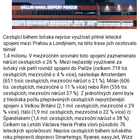
Cestující během loňska nejvíce využívali přímé letecké
spojení mezi Prahou a Londýnem, na této trase jich cestovalo
téměř
1,4 milionu. V meziročním srovnání toto spojení zaznamenalo
nárůst cestujících o 26 %. Mezi nejčastěji využívané za
loňský rok patří rovněž spojení do Paříže (celkem 719 tis.
cestujících, meziročně o 4 % více), následuje Amsterdam
(651 tisíc cestujících, meziroční nárůst o 21 %), Milán (606
tis. cestujících, meziročně o 11 % více) nebo Řím (536 tis.
cestujících, meziroční nárůst 37 %). Z jednotlivých zemí byla
z hlediska počtu přepravených cestujících nejvytíženější
spojení s Velkou Británií (2,1 mil. cestujících, meziročně o 29
% více), Itálií (1,9 mil. cestujících, meziročně o 22 % více) či
Španělskem (1,6 mil. cestujících, meziroční nárůst o 38 %).
Celkem na Letišti Václava Havla Praha vloni působilo 76
leteckých společností. Nejvíce cestujících během loňského
roku přepravili dopravci Smartwings, Ryanair, easyJet, Wizz