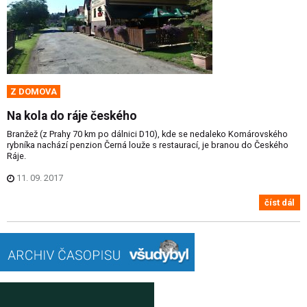
Z DOMOVA
Na kola do ráje českého
Branžež (z Prahy 70 km po dálnici D10), kde se nedaleko Komárovského
rybníka nachází penzion Černá louže s restaurací, je branou do Českého
Ráje.
11. 09. 2017
číst dál