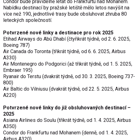
Condor bude pravidelně létat do Frankfurtu nad Mohanem.
Nabídku destinací by pražské letiště mělo letos navýšit na
více než 190, jednotlivé trasy bude obsluhovat zhruba 80
leteckých společností.
Potvrzené nové linky a destinace pro rok 2025
Etihad Airways do Abú Dhabí (čtyřikrát týdně, od 2. 6. 2025,
Boeing 787)
Air Canada do Toronta (třikrát týdně, od 6. 6. 2025, Airbus
A330)
Air Montenegro do Podgorici (až třikrát týdně, od 1. 5. 2025,
Embraer 195)
Ryanair do Terstu (dvakrát týdně, od 30. 3. 2025, Boeing 737-
800)
Air Baltic do Vilniusu (dvakrát týdně, od 22. 5. 2025, Airbus
A220)
Potvrzené nové linky do již obsluhovaných destinací –
2025
Asiana Airlines do Soulu (třikrát týdně, od 1. 4. 2025, Airbus
A350)
Condor do Frankfurtu nad Mohanem (denně, od 1. 4. 2025,
Airbus A320)