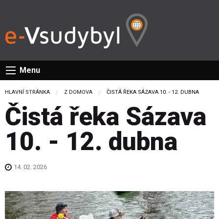
Menu
HLAVNÍ STRÁNKA
Z DOMOVA
CURRENT:
ČISTÁ ŘEKA SÁZAVA 10. - 12. DUBNA
Čistá řeka Sázava
10. - 12. dubna
14. 02. 2026