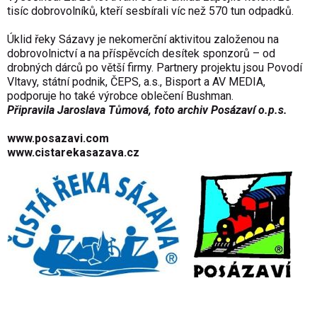
tisíc dobrovolníků, kteří sesbírali víc než 570 tun odpadků.
Úklid řeky Sázavy je nekomerční aktivitou založenou na
dobrovolnictví a na příspěvcích desítek sponzorů – od
drobných dárců po větší firmy. Partnery projektu jsou Povodí
Vltavy, státní podnik, ČEPS, a.s., Bisport a AV MEDIA,
podporuje ho také výrobce oblečení Bushman.
Připravila Jaroslava Tůmová, foto
archiv Posázaví o.p.s.
www.posazavi.com
www.cistarekasazava.cz