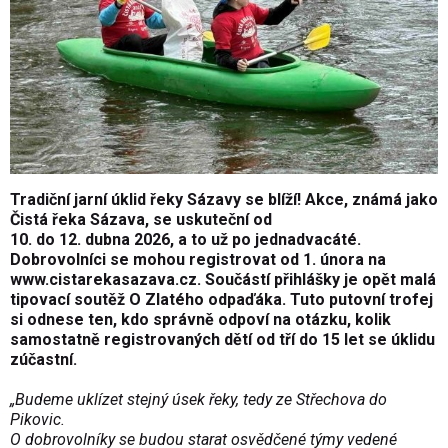
Tradiční jarní úklid řeky Sázavy se blíží! Akce, známá jako
Čistá řeka Sázava, se uskuteční od
10. do 12. dubna 2026, a to už po jednadvacáté.
Dobrovolníci se mohou registrovat od 1. února na
www.cistarekasazava.cz. Součástí přihlášky je opět malá
tipovací soutěž O Zlatého odpaďáka. Tuto putovní trofej
si odnese ten, kdo správně odpoví na otázku, kolik
samostatně registrovaných dětí od tří do 15 let se úklidu
zúčastní.
„Budeme uklízet stejný úsek řeky, tedy ze Střechova do
Pikovic.
O dobrovolníky se budou starat osvědčené týmy vedené