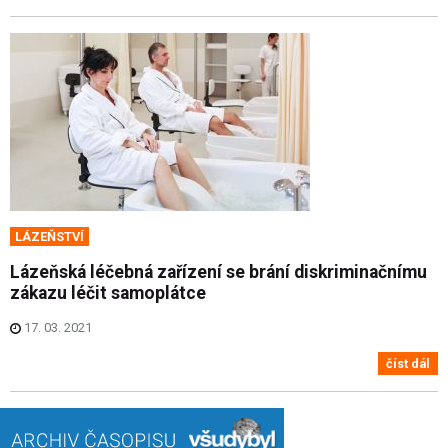
LÁZEŇSTVÍ
Lázeňská léčebná zařízení se brání diskriminačnímu
zákazu léčit samoplátce
17. 03. 2021
číst dál