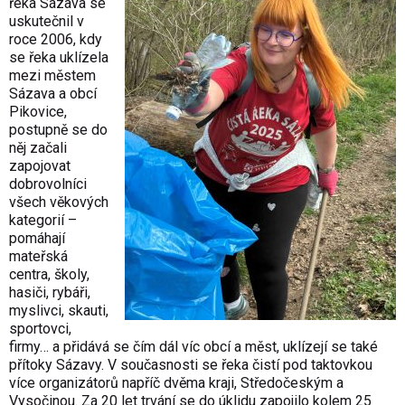
řeka Sázava se
uskutečnil v
roce 2006, kdy
se řeka uklízela
mezi městem
Sázava a obcí
Pikovice,
postupně se do
něj začali
zapojovat
dobrovolníci
všech věkových
kategorií –
pomáhají
mateřská
centra, školy,
hasiči, rybáři,
myslivci, skauti,
sportovci,
firmy… a přidává se čím dál víc obcí a měst, uklízejí se také
přítoky Sázavy. V současnosti se řeka čistí pod taktovkou
více organizátorů napříč dvěma kraji, Středočeským a
Vysočinou. Za 20 let trvání se do úklidu zapojilo kolem 25