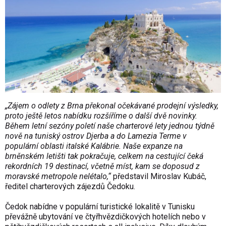
„Zájem o odlety z Brna překonal očekávané prodejní výsledky,
proto ještě letos nabídku rozšíříme o další dvě novinky.
Během letní sezóny poletí naše charterové lety jednou týdně
nově na tuniský ostrov Djerba a do Lamezia Terme v
populární oblasti italské Kalábrie. Naše expanze na
brněnském letišti tak pokračuje, celkem na cestující čeká
rekordních 19 destinací, včetně míst, kam se doposud z
moravské metropole nelétalo,“
představil Miroslav Kubáč,
ředitel charterových zájezdů Čedoku.
Čedok nabídne v populární turistické lokalitě v Tunisku
převážně ubytování ve čtyřhvězdičkových hotelích nebo v