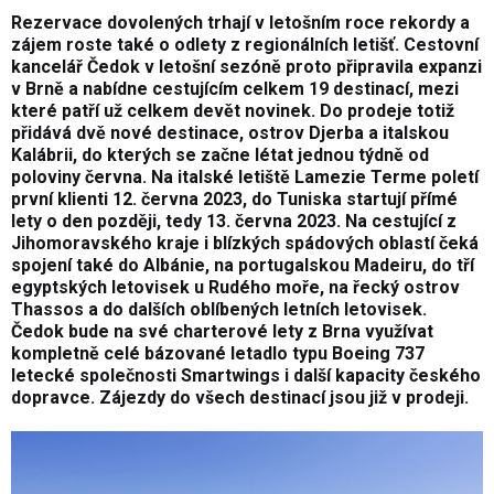
Rezervace dovolených trhají v letošním roce rekordy a
zájem roste také o odlety z regionálních letišť. Cestovní
kancelář Čedok v letošní sezóně proto připravila expanzi
v Brně a nabídne cestujícím celkem 19 destinací, mezi
které patří už celkem devět novinek. Do prodeje totiž
přidává dvě nové destinace, ostrov Djerba a italskou
Kalábrii, do kterých se začne létat jednou týdně od
poloviny června. Na italské letiště Lamezie Terme poletí
první klienti 12. června 2023, do Tuniska startují přímé
lety o den později, tedy 13. června 2023. Na cestující z
Jihomoravského kraje i blízkých spádových oblastí čeká
spojení také do Albánie, na portugalskou Madeiru, do tří
egyptských letovisek u Rudého moře, na řecký ostrov
Thassos a do dalších oblíbených letních letovisek.
Čedok bude na své charterové lety z Brna využívat
kompletně celé bázované letadlo typu Boeing 737
letecké společnosti Smartwings i další kapacity českého
dopravce. Zájezdy do všech destinací jsou již v prodeji.