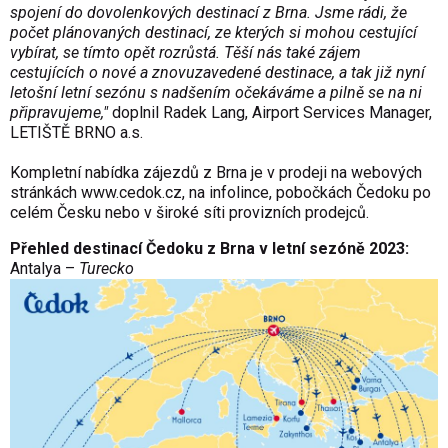
spojení do dovolenkových destinací z Brna. Jsme rádi, že
počet plánovaných destinací, ze kterých si mohou cestující
vybírat, se tímto opět rozrůstá. Těší nás také zájem
cestujících o nové a znovuzavedené destinace, a tak již nyní
letošní letní sezónu s nadšením očekáváme a pilně se na ni
připravujeme,"
doplnil Radek Lang, Airport Services Manager,
LETIŠTĚ BRNO a.s.
Kompletní nabídka zájezdů z Brna je v prodeji na webových
stránkách www.cedok.cz, na infolince, pobočkách Čedoku po
celém Česku nebo v široké síti provizních prodejců.
Přehled destinací Čedoku z Brna v letní sezóně 2023:
Antalya –
Turecko