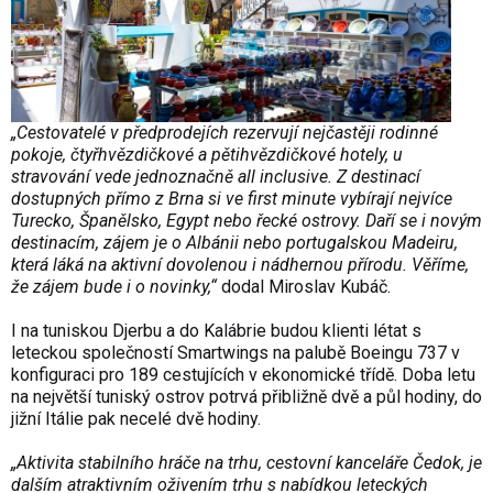
„Cestovatelé v předprodejích rezervují nejčastěji rodinné
pokoje, čtyřhvězdičkové a pětihvězdičkové hotely, u
stravování vede jednoznačně all inclusive. Z destinací
dostupných přímo z Brna si ve first minute vybírají nejvíce
Turecko, Španělsko, Egypt nebo řecké ostrovy. Daří se i novým
destinacím, zájem je o Albánii nebo portugalskou Madeiru,
která láká na aktivní dovolenou i nádhernou přírodu. Věříme,
že zájem bude i o novinky,“
dodal Miroslav Kubáč.
I na tuniskou Djerbu a do Kalábrie budou klienti létat s
leteckou společností Smartwings na palubě Boeingu 737 v
konfiguraci pro 189 cestujících v ekonomické třídě. Doba letu
na největší tuniský ostrov potrvá přibližně dvě a půl hodiny, do
jižní Itálie pak necelé dvě hodiny.
„Aktivita stabilního hráče na trhu, cestovní kanceláře Čedok, je
dalším atraktivním oživením trhu s nabídkou leteckých