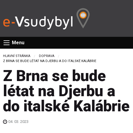
Menu
HLAVNÍ STRÁNKA
DOPRAVA
CURRENT:
Z BRNA SE BUDE LÉTAT NA DJERBU A DO ITALSKÉ KALÁBRIE
Z Brna se bude
létat na Djerbu a
do italské Kalábrie
04. 03. 2023