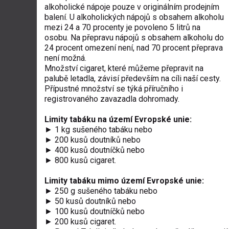
alkoholické nápoje pouze v originálním prodejním
balení. U alkoholických nápojů s obsahem alkoholu
mezi 24 a 70 procenty je povoleno 5 litrů na
osobu. Na přepravu nápojů s obsahem alkoholu do
24 procent omezení není, nad 70 procent přeprava
není možná.
Množství cigaret, které můžeme přepravit na
palubě letadla, závisí především na cíli naší cesty.
Přípustné množství se týká příručního i
registrovaného zavazadla dohromady.
Limity tabáku na území Evropské unie:
► 1 kg sušeného tabáku nebo
► 200 kusů doutníků nebo
► 400 kusů doutníčků nebo
► 800 kusů cigaret.
Limity tabáku mimo území Evropské unie:
► 250 g sušeného tabáku nebo
► 50 kusů doutníků nebo
► 100 kusů doutníčků nebo
► 200 kusů cigaret.