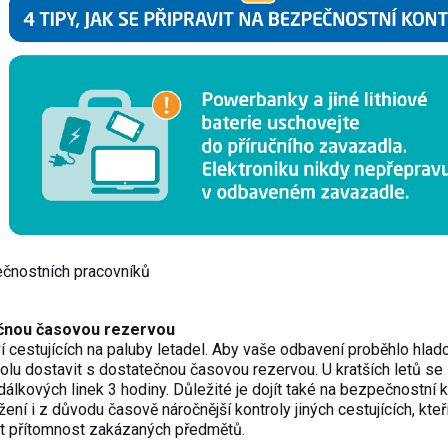
ečnostních pracovníků
ečnou časovou rezervou
cestujících na paluby letadel. Aby vaše odbavení proběhlo hladc
trolu dostavit s dostatečnou časovou rezervou. U kratších letů se
dálkových linek 3 hodiny. Důležité je dojít také na bezpečnostní 
ní i z důvodu časově náročnější kontroly jiných cestujících, kteř
šit přítomnost zakázaných předmětů.