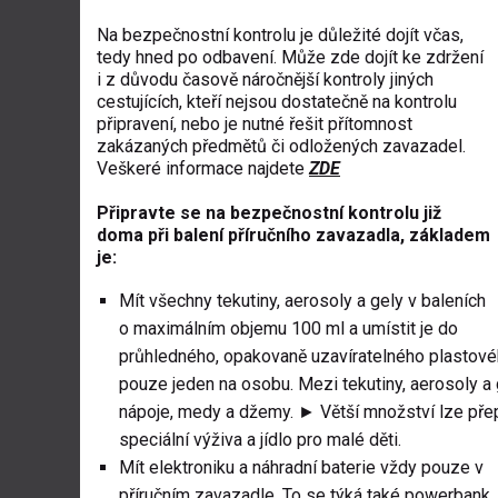
Na bezpečnostní kontrolu je důležité dojít včas,
tedy hned po odbavení. Může zde dojít ke zdržení
i z důvodu časově náročnější kontroly jiných
cestujících, kteří nejsou dostatečně na kontrolu
připravení, nebo je nutné řešit přítomnost
zakázaných předmětů či odložených zavazadel.
Veškeré informace najdete
ZDE
Připravte se na bezpečnostní kontrolu již
doma při balení příručního zavazadla, základem
je:
Mít všechny tekutiny, aerosoly a gely v baleních
o maximálním objemu 100 ml a umístit je do
průhledného, opakovaně uzavíratelného plastovéh
pouze jeden na osobu. Mezi tekutiny, aerosoly a ge
nápoje, medy a džemy. ► Větší množství lze pře
speciální výživa a jídlo pro malé děti.
Mít elektroniku a náhradní baterie vždy pouze v
příručním zavazadle. To se týká také powerbank