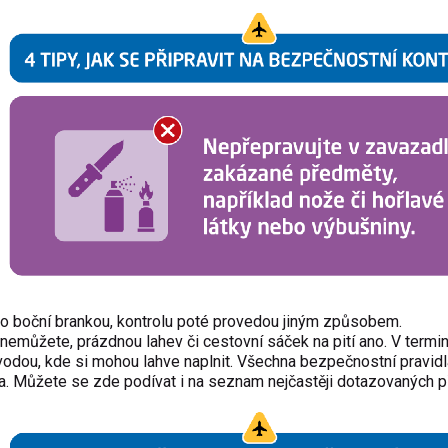
 boční brankou, kontrolu poté provedou jiným způsobem.
t nemůžete, prázdnou lahev či cestovní sáček na pití ano. V termi
u vodou, kde si mohou lahve naplnit. Všechna bezpečnostní pravid
ha. Můžete se zde podívat i na seznam nejčastěji dotazovaných 