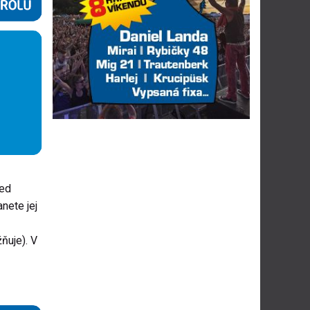
řed
nete jej
ňuje). V