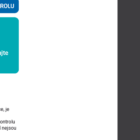
e, je
kontrolu
í nejsou