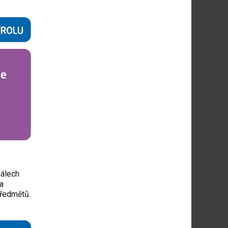
nálech
la
předmětů.