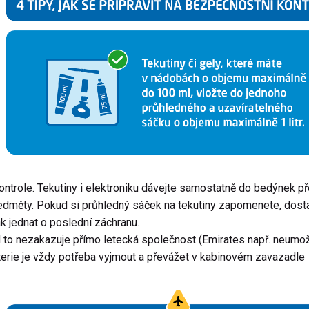
ontrole. Tekutiny i elektroniku dávejte samostatně do bedýnek p
edměty. Pokud si průhledný sáček na tekutiny zapomenete, dosta
k jednat o poslední záchranu.
 to nezakazuje přímo letecká společnost (Emirates např. neumož
erie je vždy potřeba vyjmout a převážet v kabinovém zavazadle