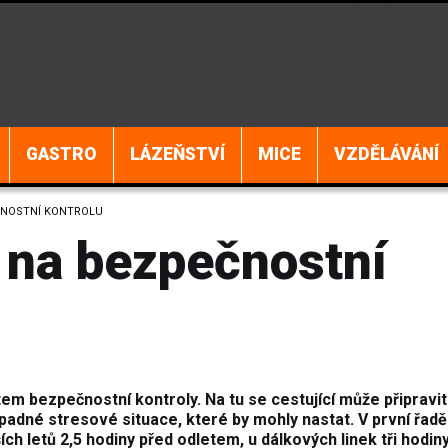
GASTRO
LÁZEŇSTVÍ
MICE
VZDĚLÁVÁNÍ
EČNOSTNÍ KONTROLU
t na bezpečnostní
tem bezpečnostní kontroly. Na tu se cestující může připravit
řípadné stresové situace, které by mohly nastat. V první řadě
ch letů 2,5 hodiny před odletem, u dálkových linek tři hodiny