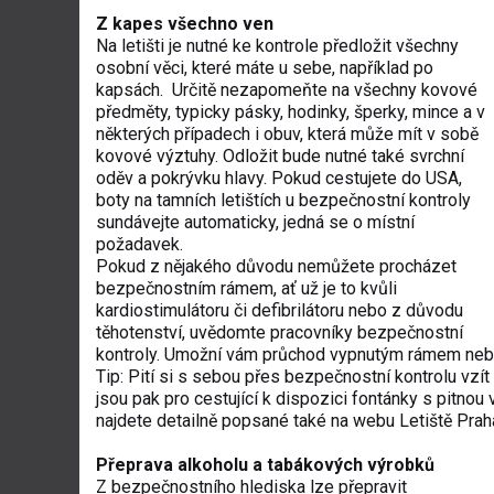
Z kapes všechno ven
Na letišti je nutné ke kontrole předložit všechny
osobní věci, které máte u sebe, například po
kapsách. Určitě nezapomeňte na všechny kovové
předměty, typicky pásky, hodinky, šperky, mince a v
některých případech i obuv, která může mít v sobě
kovové výztuhy. Odložit bude nutné také svrchní
oděv a pokrývku hlavy. Pokud cestujete do USA,
boty na tamních letištích u bezpečnostní kontroly
sundávejte automaticky, jedná se o místní
požadavek.
Pokud z nějakého důvodu nemůžete procházet
bezpečnostním rámem, ať už je to kvůli
kardiostimulátoru či defibrilátoru nebo z důvodu
těhotenství, uvědomte pracovníky bezpečnostní
kontroly. Umožní vám průchod vypnutým rámem nebo
Tip: Pití si s sebou přes bezpečnostní kontrolu vzí
jsou pak pro cestující k dispozici fontánky s pitno
najdete detailně popsané také na webu Letiště Pra
Přeprava alkoholu a tabákových výrobků
Z bezpečnostního hlediska lze přepravit