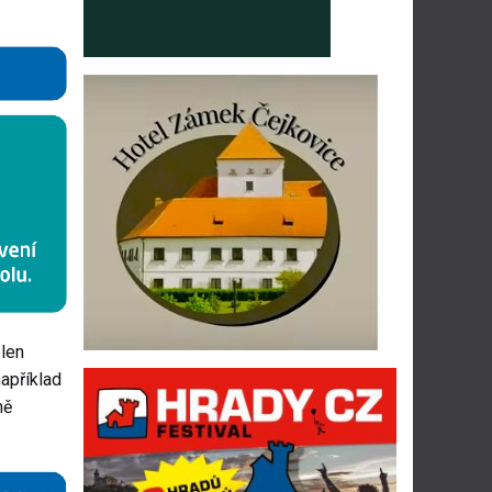
olen
například
ně