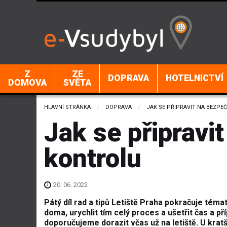
Z
ZE
DOPRAVA
HOTELNICTVÍ
DOMOVA
SVĚTA
HLAVNÍ STRÁNKA
DOPRAVA
CURRENT:
JAK SE PŘIPRAVIT NA BEZP
Jak se připravi
kontrolu
20. 06. 2022
Pátý díl rad a tipů Letiště Praha pokračuje téma
doma, urychlit tím celý proces a ušetřit čas a p
doporučujeme dorazit včas už na letiště. U kratší