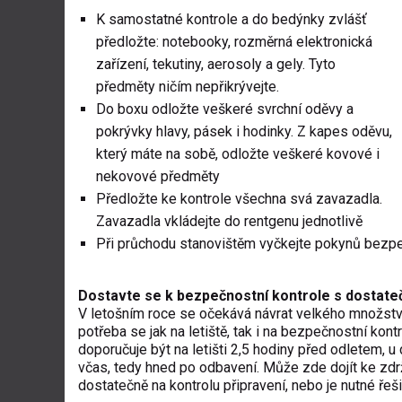
K samostatné kontrole a do bedýnky zvlášť
předložte: notebooky, rozměrná elektronická
zařízení, tekutiny, aerosoly a gely. Tyto
předměty ničím nepřikrývejte.
Do boxu odložte veškeré svrchní oděvy a
pokrývky hlavy, pásek i hodinky. Z kapes oděvu,
který máte na sobě, odložte veškeré kovové i
nekovové předměty
Předložte ke kontrole všechna svá zavazadla.
Zavazadla vkládejte do rentgenu jednotlivě
Při průchodu stanovištěm vyčkejte pokynů bezp
Dostavte se k bezpečnostní kontrole s dostat
V letošním roce se očekává návrat velkého množství 
potřeba se jak na letiště, tak i na bezpečnostní kon
doporučuje být na letišti 2,5 hodiny před odletem, u 
včas, tedy hned po odbavení. Může zde dojít ke zdrže
dostatečně na kontrolu připravení, nebo je nutné ře