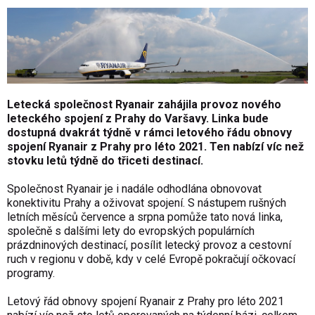
Letecká společnost Ryanair zahájila provoz nového
leteckého spojení z Prahy do Varšavy. Linka bude
dostupná dvakrát týdně v rámci letového řádu obnovy
spojení Ryanair z Prahy pro léto 2021. Ten nabízí víc než
stovku letů týdně do třiceti destinací.
Společnost Ryanair je i nadále odhodlána obnovovat
konektivitu Prahy a oživovat spojení. S nástupem rušných
letních měsíců července a srpna pomůže tato nová linka,
společně s dalšími lety do evropských populárních
prázdninových destinací, posílit letecký provoz a cestovní
ruch v regionu v době, kdy v celé Evropě pokračují očkovací
programy.
Letový řád obnovy spojení Ryanair z Prahy pro léto 2021