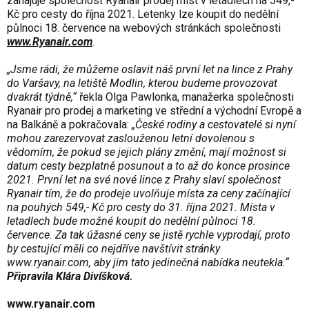
zahajuje společnost Ryanair prodej míst v letadlech na 549,-
Kč pro cesty do října 2021. Letenky lze koupit do nedělní
půlnoci 18. července na webových stránkách společnosti
www.Ryanair.com
.
„Jsme rádi, že můžeme oslavit náš první let na lince z Prahy
do Varšavy, na letiště Modlin, kterou budeme provozovat
dvakrát týdně,“
řekla Olga Pawlonka, manažerka společnosti
Ryanair pro prodej a marketing ve střední a východní Evropě a
na Balkáně a pokračovala:
„České rodiny a cestovatelé si nyní
mohou zarezervovat zaslouženou letní dovolenou s
vědomím, že pokud se jejich plány změní, mají možnost si
datum cesty bezplatně posunout a to až do konce prosince
2021. První let na své nové lince z Prahy slaví společnost
Ryanair tím, že do prodeje uvolňuje místa za ceny začínající
na pouhých 549,- Kč pro cesty do 31. října 2021. Místa v
letadlech bude možné koupit do nedělní půlnoci 18.
července. Za tak úžasné ceny se jistě rychle vyprodají, proto
by cestující měli co nejdříve navštívit stránky
www.ryanair.com, aby jim tato jedinečná nabídka neutekla.“
Připravila Klára Divíšková.
www.ryanair.com