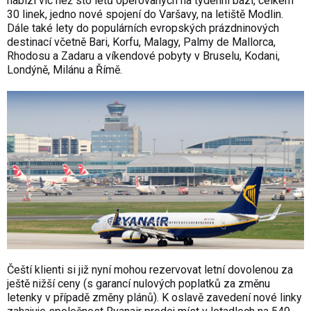
nabízí víc než sto letů operovaných na týdenní bázi, celkem
30 linek, jedno nové spojení do Varšavy, na letiště Modlin.
Dále také lety do populárních evropských prázdninových
destinací včetně Bari, Korfu, Malagy, Palmy de Mallorca,
Rhodosu a Zadaru a víkendové pobyty v Bruselu, Kodani,
Londýně, Milánu a Římě.
Čeští klienti si již nyní mohou rezervovat letní dovolenou za
ještě nižší ceny (s garancí nulových poplatků za změnu
letenky v případě změny plánů). K oslavě zavedení nové linky