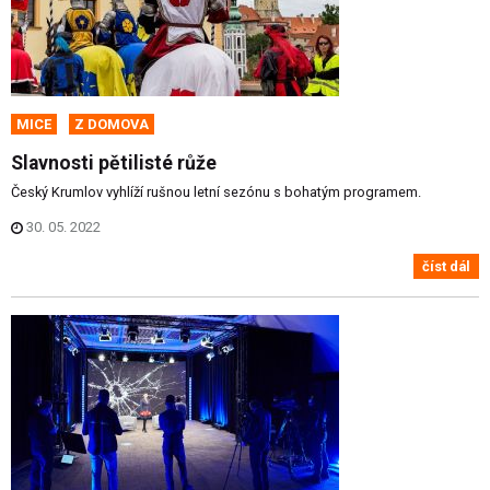
MICE
Z DOMOVA
Slavnosti pětilisté růže
Český Krumlov vyhlíží rušnou letní sezónu s bohatým programem.
30. 05. 2022
číst dál