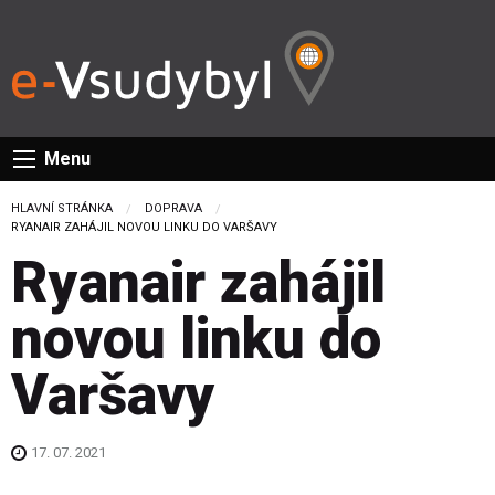
Menu
HLAVNÍ STRÁNKA
DOPRAVA
CURRENT:
RYANAIR ZAHÁJIL NOVOU LINKU DO VARŠAVY
Ryanair zahájil
novou linku do
Varšavy
17. 07. 2021