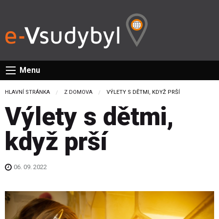
Menu
HLAVNÍ STRÁNKA
Z DOMOVA
CURRENT:
VÝLETY S DĚTMI, KDYŽ PRŠÍ
Výlety s dětmi,
když prší
06. 09. 2022