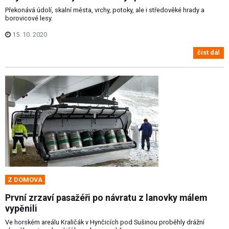
Překonává údolí, skalní města, vrchy, potoky, ale i středověké hrady a
borovicové lesy.
15. 10. 2020
číst dál
Z DOMOVA
První zrzaví pasažéři po návratu z lanovky málem
vypěnili
Ve horském areálu Kraličák v Hynčicích pod Sušinou proběhly drážní