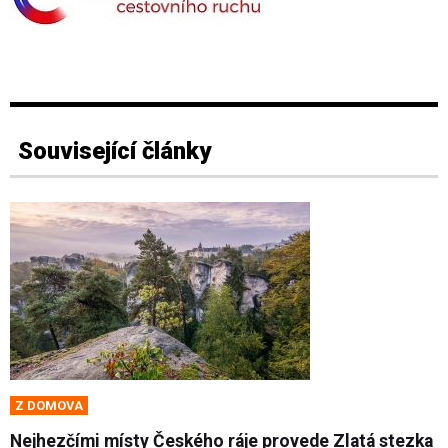
Související články
Z DOMOVA
Nejhezčími místy Českého ráje provede Zlatá stezka