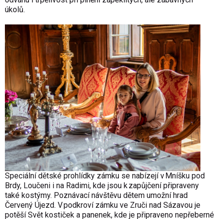
úkolů.
Speciální dětské prohlídky zámku se nabízejí v Mníšku pod
Brdy, Loučeni i na Radimi, kde jsou k zapůjčení připraveny
také kostýmy. Poznávací návštěvu dětem umožní hrad
Červený Újezd. V podkroví zámku ve Zruči nad Sázavou je
potěší Svět kostiček a panenek, kde je připraveno nepřeberné