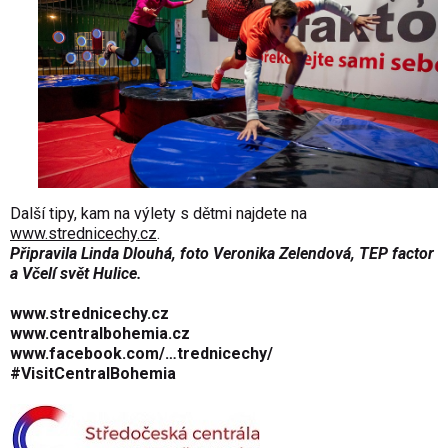
Další tipy, kam na výlety s dětmi najdete na
www.strednicechy.cz
.
Připravila Linda Dlouhá, foto Veronika Zelendová, TEP factor
a Včelí svět Hulice
.
www.strednicechy.cz
www.centralbohemia.cz
www.facebook.com/…trednicechy/
#VisitCentral­Bohemia