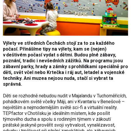
Výlety ve středních Čechách stojí za to za každého
počasí. Přinášíme tipy na výlety, kam se (nejen)
v deštivém počasí vydat s dětmi. Budou plné zábavy,
poznání, tradic i nevšedních zážitků. Na programu jsou
zábavní parky, hrady a zámky s prohlídkami speciálně pro
děti, svět včel nebo Krtečka i ráj aut, letadel a vojenské
techniky. Ani muzea nejsou nuda, stačí si vybrat ta
správná.
Děti se rozhodně nebudou nudit v Majalandu v Tuchoměřicích,
pohádkovém světě včelky Máji, ani v Kvantariu v Benešově –
největším a nejmodernějším světě sci-fi a virtuální reality.
TEPfactor v Chotilsku je ideálním místem, kde posílit
týmového ducha a spolu s rodinným týmem v zákoutí
pirátské jeskyně prověřit svoji vytrvalost, vynalézavost,
odvahu i trpělivost při plnění zapeklitých, ale zábavných