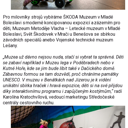
Pro milovníky strojů vybíráme ŠKODA Muzeum v Mladé
Boleslavi s moderně koncipovanou expozicí a zázemím pro
děti, Muzeum Metoděje Vlacha – Letecké muzeum v Mladé
Boleslavi, Svět Škodovek v Mrači u Benešova se sbírkou
závodních speciálů anebo Vojenské technické muzeum
Lešany.
„Muzea už dávno nejsou nuda, stačí si vybrat ta správná. Děti
se zabaví například v Muzeu lega v Poděbradech nebo v
Kutné Hoře, kde se jim bude líbit také v Dačického domě.
Zábavnou formou se tam dozvědí, proč chráníme památky
UNESCO. V muzeu v Benátkách nad Jizerou je k vidění
unikátní sbírka hraček i hravá expozice, děti si na své přijdou
díky interaktivnímu programu i zapůjčeným kostýmům,“
radí
Karolína Kratochvílová, vedoucí marketingu Středočeské
centrály cestovního ruchu.