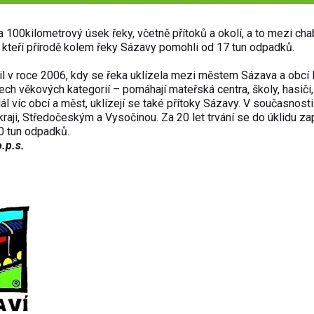
ba 100kilometrový úsek řeky, včetně přítoků a okolí, a to mezi ch
 kteří přírodě kolem řeky Sázavy pomohli od 17 tun odpadků.
il v roce 2006, kdy se řeka uklízela mezi městem Sázava a obcí 
ch věkových kategorií – pomáhají mateřská centra, školy, hasiči, 
dál víc obcí a měst, uklízejí se také přítoky Sázavy. V současnost
raji, Středočeským a Vysočinou. Za 20 let trvání se do úklidu zap
60 tun odpadků.
.p.s.