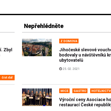
Nepřehlédněte
Z DOMOVA
. Zbyl
Jihočeské slevové vouch
s
bodovaly u návštěvníků kra
ubytovatelů
25. 02. 2021
číst dál
MICE
GASTRO
HOTELNICTV
Výroční ceny Asociace ho
restaurací České republik