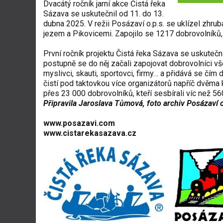
Dvacátý ročník jarní akce Čistá řeka
Sázava se uskutečnil od 11. do 13.
dubna 2025. V režii Posázaví o.p.s. se uklízel zhru
jezem a Pikovicemi. Zapojilo se 1217 dobrovolníků,
První ročník projektu Čistá řeka Sázava se uskutečn
postupně se do něj začali zapojovat dobrovolníci vše
myslivci, skauti, sportovci, firmy… a přidává se čím 
čistí pod taktovkou více organizátorů napříč dvěma k
přes 23 000 dobrovolníků, kteří sesbírali víc než 5
Připravila Jaroslava Tůmová, foto
archiv Posázaví o
www.posazavi.com
www.cistarekasazava.cz