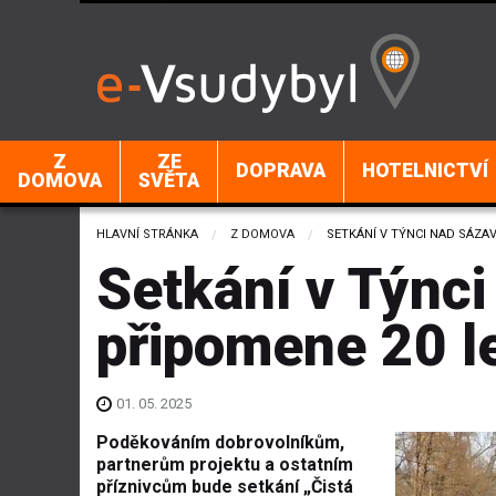
Z
ZE
DOPRAVA
HOTELNICTVÍ
DOMOVA
SVĚTA
HLAVNÍ STRÁNKA
Z DOMOVA
CURRENT:
SETKÁNÍ V TÝNCI NAD SÁZA
Setkání v Týnc
připomene 20 le
01. 05. 2025
Poděkováním dobrovolníkům,
partnerům projektu a ostatním
příznivcům bude setkání „Čistá