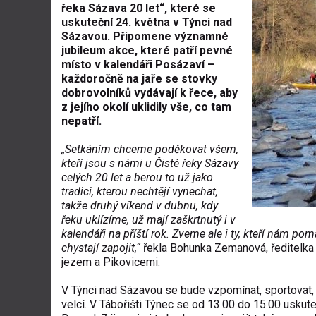
řeka Sázava 20 let“, které se
uskuteční 24. května v Týnci nad
Sázavou. Připomene významné
jubileum akce, které patří pevné
místo v kalendáři Posázaví –
každoročně na jaře se stovky
dobrovolníků vydávají k řece, aby
z jejího okolí uklidily vše, co tam
nepatří.
„Setkáním chceme poděkovat všem,
kteří jsou s námi u Čisté řeky Sázavy
celých 20 let a berou to už jako
tradici, kterou nechtějí vynechat,
takže druhý víkend v dubnu, kdy
řeku uklízíme, už mají zaškrtnutý i v
kalendáři na příští rok. Zveme ale i ty, kteří nám pomá
chystají zapojit,“
řekla Bohunka Zemanová, ředitelka 
jezem a Pikovicemi.
V Týnci nad Sázavou se bude vzpomínat, sportovat, 
velcí. V Tábořišti Týnec se od 13.00 do 15.00 uskute