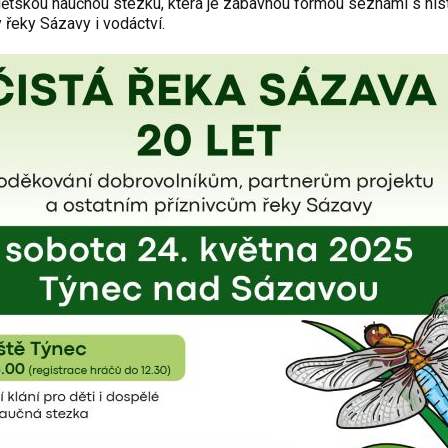
dětskou naučnou stezku, která je zábavnou formou seznámí s hist
 řeky Sázavy i vodáctví.