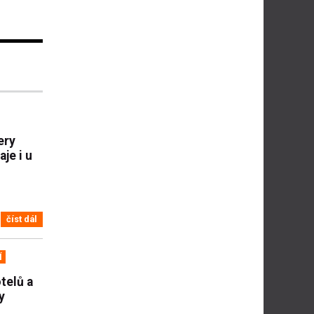
ery
je i u
číst dál
Í
telů a
y