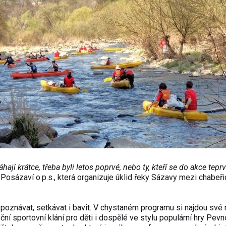
hají krátce, třeba byli letos poprvé, nebo ty, kteří se do akce tepr
Posázaví o.p.s., která organizuje úklid řeky Sázavy mezi chabeř
poznávat, setkávat i bavit. V chystaném programu si najdou své m
ční sportovní klání pro děti i dospělé ve stylu populární hry Pevn