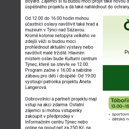
Boyard. Zájemci si tu budou moci projít také novou 
úspěšného projektu a dá také nahlédnout do ochrany
Od 12.00 do 16.00 hodin mohou
účastníci oslavy navštívit také hrad a
muzeum v Týnci nad Sázavou.
Kromě kolonie netopýra velkého ve
zdejší věži si budou moci
prohlédnout aktuální výstavy nebo
navštívit malé tržiště. Hlavním
místem oslav bude Kulturní centrum
Týnec, které se otevře ve 12.00.
Program začne v 16.00 a nabídne
zábavu pro děti i dospělé. Od 19.00
vystoupí patronka projektu Aneta
Langerová.
Dobrovolníci a partneři projektu mají
vstup na akci zdarma. Ostatní
zájemci si mohou vstupenky
zakoupit v předprodeji v
Informačním centru Týnec nebo
online na goout.net za 250 Kč, na