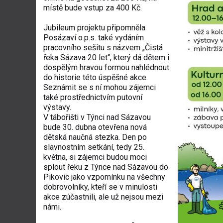
místě bude vstup za 400 Kč.
Jubileum projektu připomněla
Posázaví o.p.s. také vydáním
pracovního sešitu s názvem „Čistá
řeka Sázava 20 let“, který dá dětem i
dospělým hravou formou nahlédnout
do historie této úspěšné akce.
Seznámit se s ní mohou zájemci
také prostřednictvím putovní
výstavy.
V tábořišti v Týnci nad Sázavou
bude 30. dubna otevřena nová
dětská naučná stezka. Den po
slavnostním setkání, tedy 25.
května, si zájemci budou moci
splout řeku z Týnce nad Sázavou do
Pikovic jako vzpomínku na všechny
dobrovolníky, kteří se v minulosti
akce zúčastnili, ale už nejsou mezi
námi.