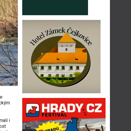
ve
ickým
alí i
ost