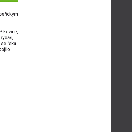
abeřickým
Pikovice,
rybáři,
i se řeka
ojilo