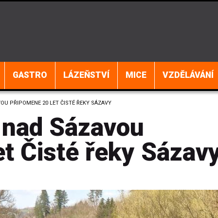
GASTRO
LÁZEŇSTVÍ
MICE
VZDĚLÁVÁNÍ
VOU PŘIPOMENE 20 LET ČISTÉ ŘEKY SÁZAVY
i nad Sázavou
t Čisté řeky Sázav