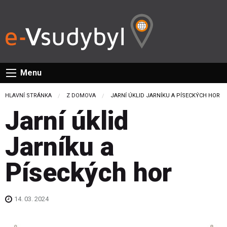
Menu
HLAVNÍ STRÁNKA
Z DOMOVA
CURRENT:
JARNÍ ÚKLID JARNÍKU A PÍSECKÝCH HOR
Jarní úklid
Jarníku a
Píseckých hor
14. 03. 2024